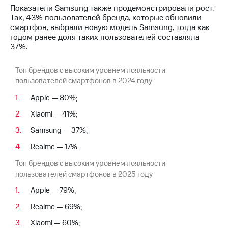
выкупа
Показатели Samsung также продемонстрировали рост.
акций
Так, 43% пользователей бренда, которые обновили
Дивиденды
смартфон, выбрали новую модель Samsung, тогда как
Рынок
годом ранее доля таких пользователей составляла
облигаций
37%.
Описание
Топ брендов с высоким уровнем лояльности
Еврооблигации-2023
пользователей смартфонов в 2024 году
Уведомление
о
Apple — 80%;
погашении
именных
Xiaomi — 41%;
облигаций
Samsung — 37%;
Другое
Realme — 17%.
Регистратор
Реквизиты
Топ брендов с высоким уровнем лояльности
Контакты
пользователей смартфонов в 2025 году
йчивое развитие
Apple — 79%;
и деловая этика
На главную
Realme — 69%;
Xiaomi — 60%;