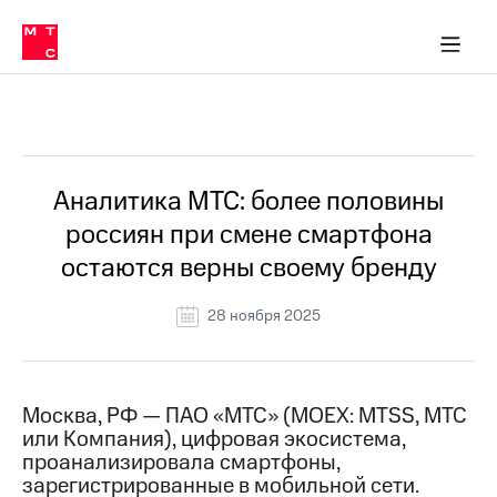
О
сторам и акционерам
Комплаенс и деловая этика
Устойчивое развитие
Медиа-центр
О МТС
О МТС
На главную
компании
О
компании
Стратегия
Стратегия
Все Новости
Карьера
в МТС
Карьера
в МТС
Пресс-
Аналитика МТС: более половины
релизы
История
россиян при смене смартфона
компании
МТС
остаются верны своему бренду
о технологиях
Руководство
региона
28 ноября 2025
Правовая
информация
Контакты
Москва, РФ — ПАО «МТС» (MOEX: MTSS, МТС
или Компания), цифровая экосистема,
Медиа-центр
проанализировала смартфоны,
Пресс-
зарегистрированные в мобильной сети.
релизы