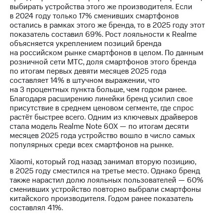
Раскрытие
выбирать устройства этого же производителя. Если
информации
в 2024 году только 17% сменивших смартфонов
Информация
остались в рамках этого же бренда, то в 2025 году этот
акционерам
показатель составил 69%. Рост лояльности к Realme
Документы
объясняется укреплением позиций бренда
ПАО
на российском рынке смартфонов в целом. По данным
"МТС"
розничной сети МТС, доля смартфонов этого бренда
Собрания
по итогам первых девяти месяцев 2025 года
акционеров
составляет 14% в штучном выражении, что
Личный
на 3 процентных пункта больше, чем годом ранее.
кабинет
Благодаря расширению линейки бренд усилил свое
акционера
присутствие в среднем ценовом сегменте, где спрос
Акционерный
растёт быстрее всего. Одним из ключевых драйверов
капитал
стала модель Realme Note 60X — по итогам десяти
Контроль
месяцев 2025 года устройство вошло в число самых
и
популярных среди всех смартфонов на рынке.
аудит
Рынок
Xiaomi, который год назад занимал вторую позицию,
акций
в 2025 году сместился на третье место. Однако бренд
также нарастил долю лояльных пользователей — 60%
Описание
сменивших устройство повторно выбрали смартфоны
Программа
китайского производителя. Годом ранее показатель
приобретения
составлял 41%.
Порядок