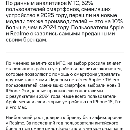
По данным аналитиков МТС, 52%
пользователей смартфонов, сменивших
МТС
устройство в 2025 году, перешли на новые
о технологиях
модели тех же производителей — это на 10%
Достижения
больше, чем в 2024 году. Пользователи Apple
и Realme оказались самыми преданными
Интервью
своим брендам.
Финансовая
отчетность
По мнению аналитиков МТС, на выбор россиян влияет
Контакты
стабильность работы устройств и развитие экосистем,
которые позволяют с помощью смартфона управлять
Новости
другими гаджетами. Лидером остаётся Apple: 79% его
в
пользователей, сменивших смартфон, выбрали новый
регионе
iPhone. Эти данные практически сопоставимы
с результатами 2024 года. Чаще всего пользователи
м и акционерам
Apple меняли свои старые устройства на iPhone 16, Pro
Корпоративное
и Pro Max.
управление
Наибольший рост доверия к бренду был зафиксирован
Корпоративный
у Realme. За последний год пользователи китайского
секретарь
бренда при смене смартфона стали в четыре раза чаще