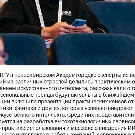
 НГУ в новосибирском Академгородке эксперты из 
й из различных отраслей делились практическим 
нием искусственного интеллекта, рассказывали о т
ссиональные тренды будут актуальны в ближайшем
ии включила презентации практических кейсов от 
тики, финтеха и других, которые успешно внедряют
скусственного интеллекта. Среди них представител
уется на разработке высокотехнологичных сервисо
о практике использования и массового внедрения И
енного интеллекта в работу компаний; современных