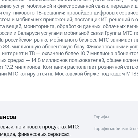
ению услуг мобильной и фиксированной связи, передачи д
 и спутникового ТВ-вещания; провайдер цифровых сервис
истем и мобильных приложений; поставщик ИТ-решений в 
та вещей, мониторинга, обработки данных, облачных выч
оссии и Беларуси услугами мобильной связи Группы МТС п
На российском рынке мобильного бизнеса МТС занимает 
ю 83-миллионную абонентскую базу. Фиксированными ус
 интернет и ТВ — охвачено более 10,7 миллиона абоненто
ных средах — 14,8 миллионов пользователей, общее колич
т 17,2 миллионов. Компания располагает розничной сетью 
кции МТС котируются на Московской бирже под кодом MTSS
рвисов
Тарифы
 связи, но и новых продуктах МТС:
Тарифы мобильной св
 медиа, финансовых сервисах,