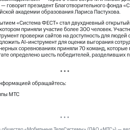
 — говорит президент Благотворительного фонда «С
йской академии образования Лариса Пастухова.
ытием «Система ФЕСТ» стал двухдневный открытый 
 котором приняли участие более 300 человек. Участ
трумент проверки сайтов на доступность для людей 
дложить AI-инструмент для оценки выгорания сотру
енерных соревнованиях приняли 70 команд, которые
ьтате определено шесть победителей, разделивших 
* * *
информацией обращайтесь:
ппы МТС
* * *
е общество «Мобильные ТелеСистемы» (ПАО «МТС») — ве