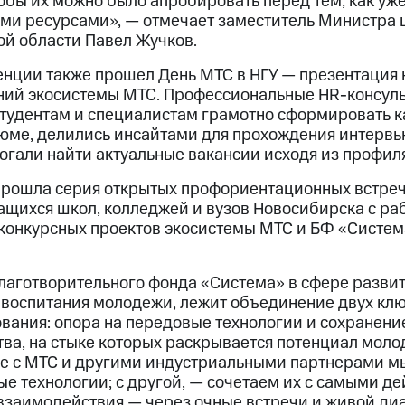
обы их можно было апробировать перед тем, как уж
ыми ресурсами», — отмечает заместитель Министра
ой области Павел Жучков.
нции также прошел День МТС в НГУ — презентация
ий экосистемы МТС. Профессиональные HR-консуль
тудентам и специалистам грамотно сформировать к
юме, делились инсайтами для прохождения интервь
огали найти актуальные вакансии исходя из профиля
прошла серия открытых профориентационных встре
ащихся школ, колледжей и вузов Новосибирска с ра
 конкурсных проектов экосистемы МТС и БФ «Систе
Благотворительного фонда «Система» в сфере разви
и воспитания молодежи, лежит объединение двух к
вания: опора на передовые технологии и сохранени
тва, на стыке которых раскрывается потенциал мол
ве с МТС и другими индустриальными партнерами мы
е технологии; с другой, — сочетаем их с самыми д
взаимодействия — через очные встречи и живой ди