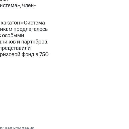
истема», член-
хакатон «Система
никам предлагалось
с особыми
дников и партнёров.
 представили
призовой фонд в 750
дущая компания