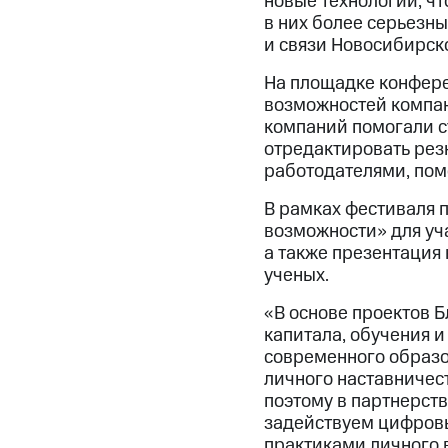
новые технологии, чт
в них более серьезн
и связи Новосибирск
На площадке конфере
возможностей компан
компаний помогали с
отредактировать рез
работодателями, пом
В рамках фестиваля 
возможности» для уч
а также презентация
ученых.
«В основе проектов 
капитала, обучения 
современного образо
личного наставничес
поэтому в партнерст
задействуем цифровы
практиками личного 