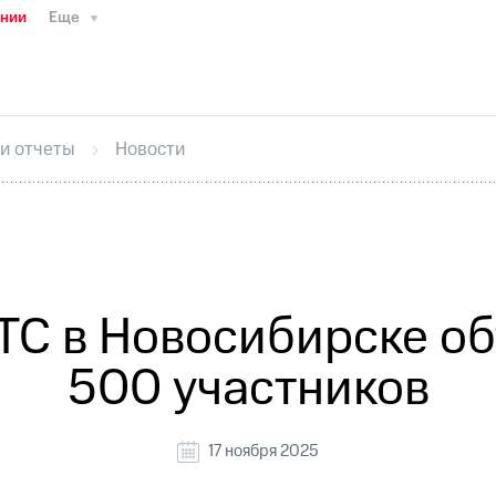
ании
Еще
ТС
Пресс-релизы
МТС о технологиях
ТС
История компании
Руководство региона
Правова
стижения
Интервью
Финансовая отчетность
Конта
 и отчеты
Новости
тивный секретарь
Раскрытие информации
Информа
ный кабинет акционера
Акционерный капитал
Конт
Порядок выкупа акций
Дивиденды
Рынок облигаци
 погашении именных облигаций
Другое
Регистрато
ТС в Новосибирске об
500 участников
17 ноября 2025