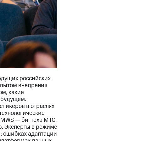
ведущих российских
опытом внедрения
ом, какие
 будущем.
спикеров в отраслях
 технологические
и MWS — бигтеха МТС,
в. Эксперты в режиме
И; ошибках адаптации
 платформах данных,