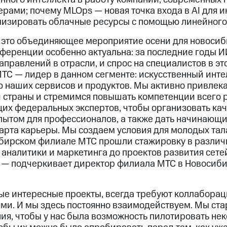
ами; почему MLOps — новая точка входа в AI для и
мизировать облачные ресурсы с помощью линейног
— это объединяющее мероприятие осени для новосиб
нференции особенно актуальна: за последние годы И
правлений в отрасли, и спрос на специалистов в эт
ТС — лидер в данном сегменте: искусственный инте
 наших сервисов и продуктов. Мы активно привлек
й страны и стремимся повышать компетенции всего 
их федеральных экспертов, чтобы организовать ка
пытом для профессионалов, а также дать начинающ
тарта карьеры. Мы создаем условия для молодых тал
ибирском филиале МТС прошли стажировку в различ
аналитики и маркетинга до проектов развития сете
», — подчеркивает директор филиала МТС в Новосиб
ые интересные проекты, всегда требуют коллабора
ми. И мы здесь постоянно взаимодействуем. Мы ст
ия, чтобы у нас была возможность пилотировать нек