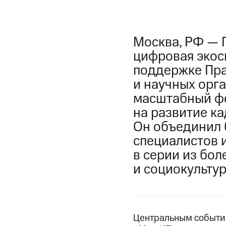
Москва, РФ — 
цифровая экос
поддержке Пра
и научных орг
масштабный фе
на развитие ка
Он объединил 
специалистов 
в серии из бо
и социокульту
Центральным событие