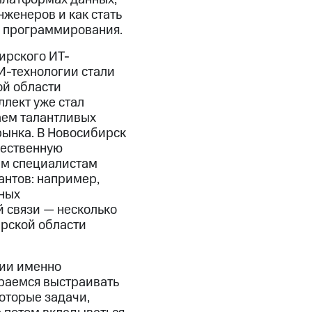
нженеров и как стать
о программирования.
ирского ИТ-
И-технологии стали
ой области
ллект уже стал
аем талантливых
рынка. В Новосибирск
чественную
им специалистам
антов: например,
ных
й связи — несколько
ирской области
ции именно
араемся выстраивать
оторые задачи,