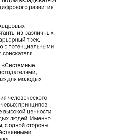
е потом вкладываться
 цифрового развития
 кадровых
танты из различных
арьерный трек,
ю с потенциальными
 соискателя.
ч «Системные
ботодателями,
ма» для молодых
тия человеческого
лючевых принципов
е высокой ценности
одых людей. Именно
, с одной стороны,
ейственными
алог