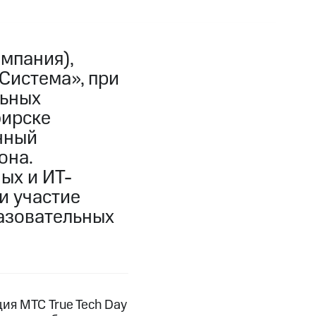
мпания),
Система», при
льных
бирске
нный
она.
ых и ИТ-
и участие
разовательных
я МТС True Tech Day