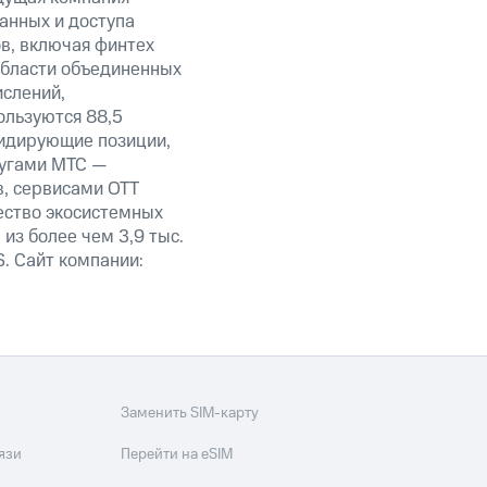
анных и доступа
ов, включая финтех
области объединенных
ислений,
ользуются 88,5
лидирующие позиции,
лугами МТС —
в, сервисами OTT
ество экосистемных
из более чем 3,9 тыс.
. Сайт компании:
Заменить SIM-карту
язи
Перейти на eSIM