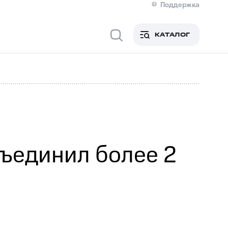
Поддержка
О МТС
я информация
Контакты
КАТАЛОГ
Медиа-центр
кты
Новости в регионе
Инвесторам и акционерам
ция акционерам
Документы
роль и аудит
Рынок акций
й
Описание
р
Реквизиты
Контакты
Устойчивое развитие
Комплаенс и деловая этика
На главную
ъединил более 2