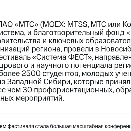
ПАО «МТС» (MOEX: MTSS, МТС или Ко
истема, и благотворительный фонд «
вительства и ключевых образовате
анизаций региона, провели в Новоси
стиваль «Система ФЕСТ», направле
дрового и научного потенциала реги
более 2500 студентов, молодых учен
из Западной Сибири, которые принял
лее чем 30 профориентационных, об
рных мероприятий.
м фестиваля стала большая масштабная конференци