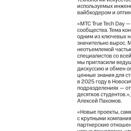
используемых инженер
вайбкодером и опти
«МТС True Tech Day 
сообщества. Тема ко
одним из ключевых на
значительно вырос. М
неотъемлемой частью
специалистов со все
мы пригласили ведущ
дискуссию и обмен о
ценные знания для с
в 2025 году в Новос
подразделениях — от 
десятков студентов.
Алексей Пахомов.
«Новые проекты, сам
с крупными компания
партнерские отношен