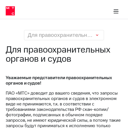
О
сторам и акционерам
Комплаенс и деловая этика
Устойчивое развитие
Медиа-центр
О МТС
О МТС
На главную
компании
О
компании
Стратегия
Стратегия
Карьера
Для правоохранительных органов и судов
в МТС
Карьера
в МТС
Для правоохранительных
Пресс-
релизы
органов и судов
История
компании
МТС
о технологиях
Руководство
региона
Уважаемые представители правоохранительных
органов и судов!
Правовая
ПАО «МТС» доводит до вашего сведения, что запросы
информация
правоохранительных органов и судов в электронном
виде не принимаются, т.к. в соответствии с
Контакты
требованиями законодательства РФ скан-копии/
фотографии, подписанных в обычном порядке
Медиа-центр
запросов, не имеют юридической силы, а потому такие
Пресс-
запросы будут приниматься к исполнению только
релизы