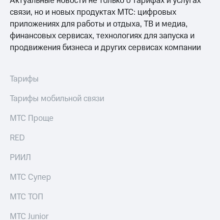
Актуальные новости не только о тарифах и услугах
выкупа
связи, но и новых продуктах МТС: цифровых
акций
приложениях для работы и отдыха, ТВ и медиа,
Дивиденды
Рынок
финансовых сервисах, технологиях для запуска и
облигаций
продвижения бизнеса и других сервисах компании
Описание
Еврооблигации-2023
Тарифы
Уведомление
о
Тарифы мобильной связи
погашении
именных
облигаций
МТС Проще
Другое
RED
Регистратор
Реквизиты
РИИЛ
Контакты
йчивое развитие
МТС Супер
и деловая этика
На главную
МТС ТОП
МТС Junior