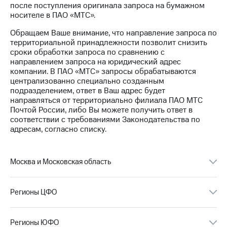
после поступления оригинала запроса на бумажном
носителе в ПАО «МТС».
МТС
о технологиях
Обращаем Ваше внимание, что направление запроса по
территориальной принадлежности позволит снизить
Достижения
сроки обработки запроса по сравнению с
направлением запроса на юридический адрес
Интервью
компании. В ПАО «МТС» запросы обрабатываются
централизованно специально созданным
Финансовая
подразделением, ответ в Ваш адрес будет
отчетность
направляться от территориально филиала ПАО МТС
Почтой России, либо Вы можете получить ответ в
Контакты
соответствии с требованиями Законодательства по
адресам, согласно списку.
Новости
в
регионе
Москва и Московская область
м и акционерам
Корпоративное
управление
Регионы ЦФО
Корпоративный
секретарь
Регионы ЮФО