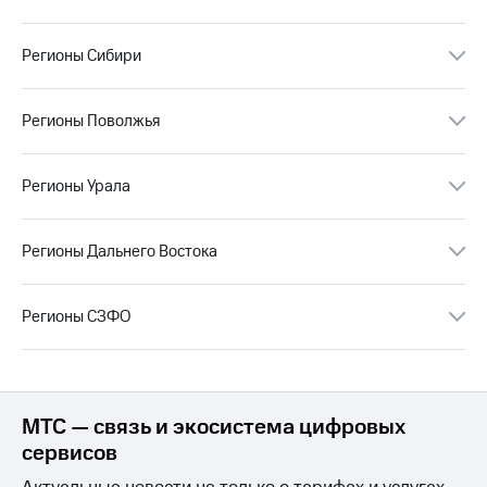
Раскрытие
информации
Информация
Регионы Сибири
акционерам
Документы
ПАО
Регионы Поволжья
"МТС"
Собрания
акционеров
Регионы Урала
Личный
кабинет
акционера
Регионы Дальнего Востока
Акционерный
капитал
Контроль
и
Регионы СЗФО
аудит
Рынок
акций
Описание
МТС — связь и экосистема цифровых
Программа
сервисов
приобретения
Порядок