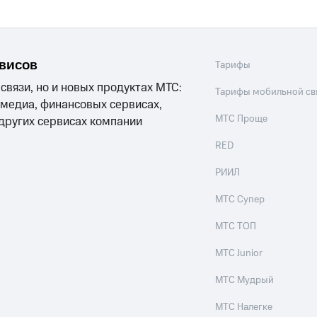
рвисов
Тарифы
 связи, но и новых продуктах МТС:
Тарифы мобильной св
 медиа, финансовых сервисах,
МТС Проще
 других сервисах компании
RED
РИИЛ
МТС Супер
МТС ТОП
МТС Junior
МТС Мудрый
МТС Налегке