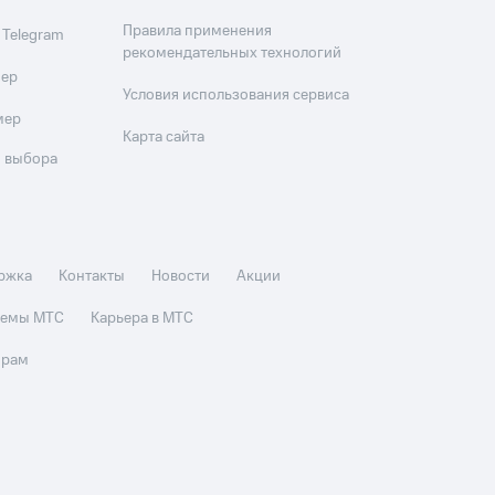
Правила применения
 Telegram
рекомендательных технологий
мер
Условия использования сервиса
мер
Карта сайта
 выбора
ржка
Контакты
Новости
Акции
стемы МТС
Карьера в МТС
орам