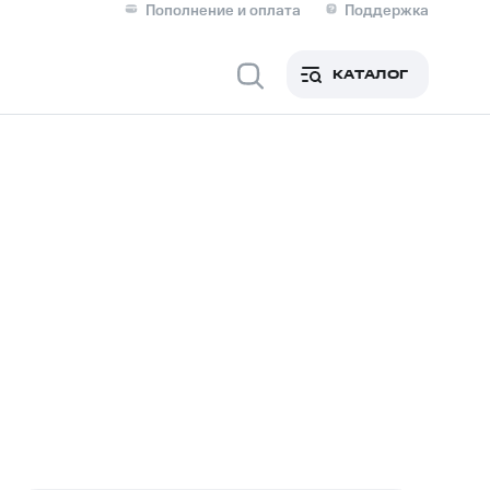
Пополнение и оплата
Поддержка
Скидка 30% на связь
Личные кабинеты
КАТАЛОГ
Мобильная связь
IM-карта для иностранцев
M
Для дома
Сервисы и подписки
фитнес
Приложения от МТС