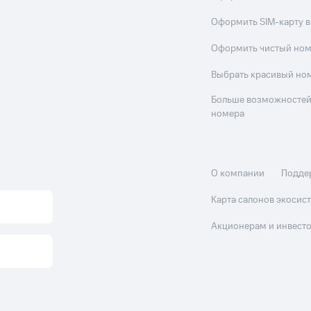
Оформить SIM-карту в
Оформить чистый но
Выбрать красивый но
Больше возможностей
номера
О компании
Подде
Карта салонов экоси
Акционерам и инвест