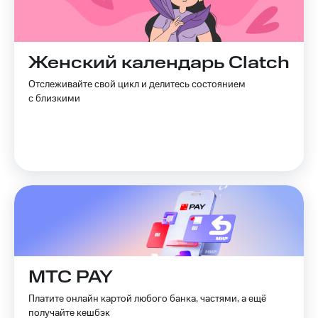
Акции
Покупка
полисов
Приложения
онлайн
КИОН
Скидка 30%
Женский календарь Clatch
на связь
КИОН
Отслеживайте свой цикл и делитесь состоянием
Музыка
С картой
с близкими
МТС
КИОН
Деньги
Строки
МТС
Накопления
Live
Откладывайте
Гудок
деньги
и получайте
Мой
доход 15%
МТС
Акции
Условия
Все
пополнения
приложения
МТС PAY
Финансы
Скидка
Инвестиции
30%
Платите онлайн картой любого банка, частями, а ещё
получайте кешбэк
на связь