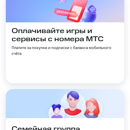
Пополнить
номер
МТС
Оплачивайте игры и
Настройки
автоплатежа
сервисы с номера МТС
Пополнить
Платите за покупки и подписки с баланса мобильного
номер
счёта
другого
оператора
Оплата
интернета
и
ТВ
Переводы
с
телефона
на карту
Семейная группа
МТС Pay