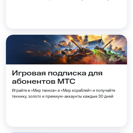
на связь
Роуминг
Тарифы
RED,
Семейная
РИИЛ
группа
и МТС
Супер
Заказать
дешевле
SIM-
при
карту
оплате
с карты
Оформить
МТС
Игровая подписка для
eSIM
Деньги
абонентов МТС
SIM-
Спутниковое ТВ
карта
Играйте в «Мир танков» и «Мир кораблей» и получайте
для
Выберите
технику, золото и премиум-аккаунты каждые 30 дней
иностранцев
и подключите
ТВ
Оформить
с выгодным
чистый
тарифом
номер
Интернет,