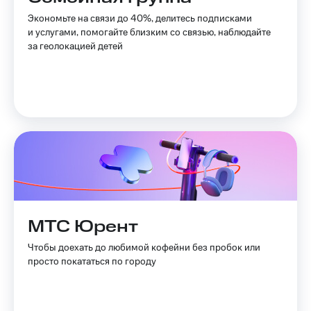
Экономьте на связи до 40%, делитесь подписками
Оплата
и услугами, помогайте близким со связью, наблюдайте
по QR-
за геолокацией детей
коду
за границей
тернет-магазин
Смартфоны
Наушники
и
колонки
Умные
часы
и
МТС Юрент
трекеры
Чтобы доехать до любимой кофейни без пробок или
Умный
просто покататься по городу
дом
Планшеты