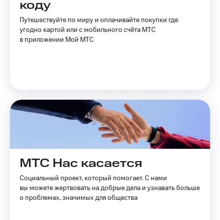
коду
Спутниковое
Скидка
ТВ
на тарифы,
Путешествуйте по миру и оплачивайте покупки где
общие
угодно картой или с мобильного счёта МТС
Услуги
подписки
в приложении Мой МТС
и услуги,
Поддержка
доступ
к геолокации
Сертификаты
висы и подписки
МТС
безопасности
Premium
Всё
Подписка
под
на гигабайты
рукой
интернета,
в Мой МТС
фильмы,
музыка
Посмотрите,
и многое
МТС Нас касается
что
другое
полезного
Семейная
Социальный проект, который помогает. С нами
есть
группа
вы можете жертвовать на добрые дела и узнавать больше
в нашем
приложении
о проблемах, значимых для общества
Скидка
на тарифы,
КИОН