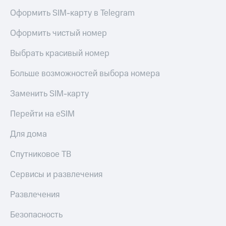
Оформить SIM-карту в Telegram
Пополнить
номер
Оформить чистый номер
МТС
Настройки
Выбрать красивый номер
автоплатежа
Больше возможностей выбора номера
Пополнить
номер
Заменить SIM-карту
другого
оператора
Перейти на eSIM
Оплата
Для дома
интернета
и
Спутниковое ТВ
ТВ
Сервисы и развлечения
Переводы
с
Развлечения
телефона
на карту
Безопасность
МТС Pay