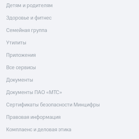
Детям и родителям
Оплата
по QR-
Здоровье и фитнес
коду
за границей
Семейная группа
тернет-магазин
Утилиты
Смартфоны
Приложения
Наушники
и
Все сервисы
колонки
Документы
Умные
часы
Документы ПАО «МТС»
и
трекеры
Сертификаты безопасности Минцифры
Умный
Правовая информация
дом
Комплаенс и деловая этика
Планшеты