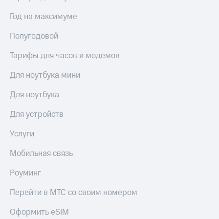
Получайте
доход
Год на максимуме
Тарифы
онлайн
RED,
Страхование
РИИЛ
Полугодовой
и МТС Супер
Покупка
дешевле
Тарифы для часов и модемов
полисов
при оплате
онлайн
с карты
Для ноутбука мини
Скидка 30%
МТС Деньги
на связь
Для ноутбука
Обзоры
С картой
товаров
МТС
Для устройств
Деньги
Скидки
МТС
Услуги
до 40%
Накопления
на смартфоны
Мобильная связь
Откладывайте
деньги
при
Роуминг
и получайте
покупке
доход 15%
со связью
Перейти в МТС со своим номером
Платежи
МТС
и
Оформить eSIM
переводы