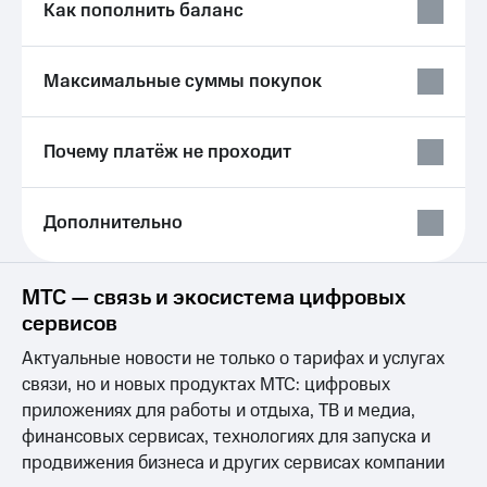
общие
Как пополнить баланс
подписки
КИОН
и услуги,
Музыка
доступ
Максимальные суммы покупок
к геолокации
КИОН
Кино,
Строки
музыка,
книги
Почему платёж не проходит
Live
и не
только
Гудок
Дополнительно
Безопасность
Мой
МТС
Финансы
МТС — связь и экосистема цифровых
Все
Детям
сервисов
приложения
и родителям
Актуальные новости не только о тарифах и услугах
Инвестиции
Здоровье
связи, но и новых продуктах МТС: цифровых
и фитнес
Получайте
приложениях для работы и отдыха, ТВ и медиа,
доход
финансовых сервисах, технологиях для запуска и
Приложения
онлайн
от МТС
продвижения бизнеса и других сервисах компании
Страхование