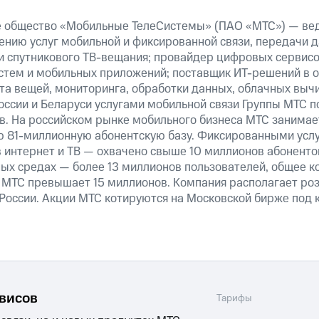
е общество «Мобильные ТелеСистемы» (ПАО «МТС») — ве
ению услуг мобильной и фиксированной связи, передачи д
 и спутникового ТВ-вещания; провайдер цифровых сервис
истем и мобильных приложений; поставщик ИТ-решений в 
та вещей, мониторинга, обработки данных, облачных выч
оссии и Беларуси услугами мобильной связи Группы МТС п
в. На российском рынке мобильного бизнеса МТС занима
 81-миллионную абонентскую базу. Фиксированными усл
 интернет и ТВ — охвачено свыше 10 миллионов абоненто
ных средах — более 13 миллионов пользователей, общее к
 МТС превышает 15 миллионов. Компания располагает роз
 России. Акции МТС котируются на Московской бирже под 
рвисов
Тарифы