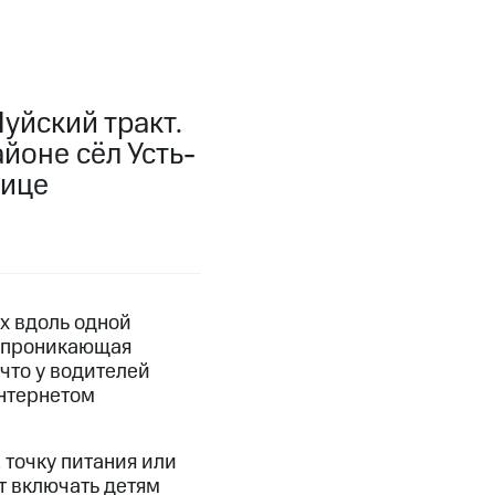
уйский тракт.
йоне сёл Усть-
нице
х вдоль одной
т проникающая
 что у водителей
нтернетом
 точку питания или
т включать детям