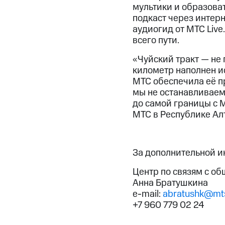
мультики и образоват
подкаст через интерн
аудиогид от МТС Live
всего пути.
«Чуйский тракт — не 
километр наполнен ис
МТС обеспечила её п
мы не останавливаем
до самой границы с 
МТС в Республике Ал
За дополнительной 
Центр по связям с о
Анна Братушкина
e-mail:
abratushk@mts
+7 960 779 02 24