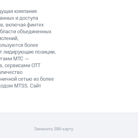
дущая компания
анных и доступа
ов, включая финтех
области объединенных
ислений,
ользуются более
ет лидирующие позиции,
угами МТС —
в, сервисами OTT
оличество
ничной сетью из более
кодом MTSS. Сайт
Заменить SIM-карту