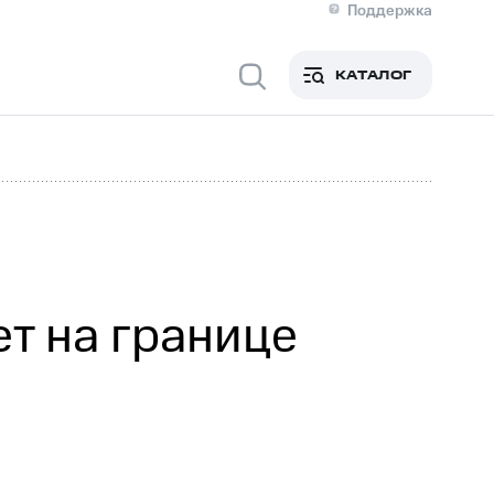
Поддержка
О МТС
я информация
Контакты
КАТАЛОГ
Медиа-центр
кты
Новости в регионе
Инвесторам и акционерам
ция акционерам
Документы
роль и аудит
Рынок акций
й
Описание
р
Реквизиты
Контакты
Устойчивое развитие
Комплаенс и деловая этика
На главную
т на границе