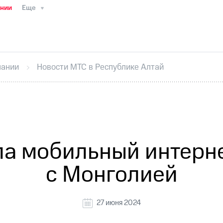
ании
Еще
ТС
Пресс-релизы
МТС о технологиях
ТС
История компании
Руководство региона
Правова
стижения
Интервью
Финансовая отчетность
Конта
пании
Новости МТС в Республике Алтай
тивный секретарь
Раскрытие информации
Информа
ный кабинет акционера
Акционерный капитал
Конт
Порядок выкупа акций
Дивиденды
Рынок облигаци
 погашении именных облигаций
Другое
Регистрато
а мобильный интерне
с Монголией
27 июня 2024