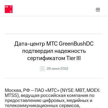
О
сторам и акционерам
Комплаенс и деловая этика
Устойчивое развитие
Медиа-центр
О МТС
О МТС
На главную
компании
О
компании
Стратегия
Стратегия
Все Новости
Карьера
в МТС
Карьера
в МТС
Пресс-
Дата-центр МТС GreenBushDC
релизы
История
подтвердил надежность
компании
МТС
сертификатом Tier III
о технологиях
Руководство
региона
28 июня 2022
Правовая
информация
Контакты
Москва, РФ – ПАО «МТС» (NYSE: MBT, MOEX:
MTSS), ведущая российская компания по
Медиа-центр
предоставлению цифровых, медийных и
Пресс-
телекоммуникационных сервисов,
релизы