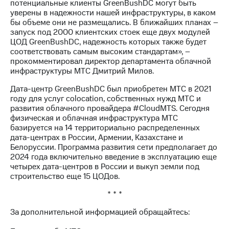
потенциальные клиенты GreenBushDC могут быть
выкупа
уверены в надежности нашей инфраструктуры, в каком
акций
бы объеме они не размещались. В ближайших планах –
Дивиденды
запуск под 2000 клиентских стоек еще двух модулей
Рынок
ЦОД GreenBushDC, надежность которых также будет
облигаций
соответствовать самым высоким стандартам», –
прокомментировал директор департамента облачной
Описание
инфраструктуры МТС Дмитрий Милов.
Еврооблигации-2023
Уведомление
Дата-центр GreenBushDC был приобретен МТС в 2021
о
году для услуг colocation, собственных нужд МТС и
погашении
развития облачного провайдера #CloudМТS. Сегодня
именных
физическая и облачная инфраструктура МТС
облигаций
базируется на 14 территориально распределенных
Другое
дата-центрах в России, Армении, Казахстане и
Белоруссии. Программа развития сети предполагает до
Регистратор
2024 года включительно введение в эксплуатацию еще
Реквизиты
четырех дата-центров в России и выкуп земли под
Контакты
строительство еще 15 ЦОДов.
йчивое развитие
и деловая этика
* * *
На главную
За дополнительной информацией обращайтесь: