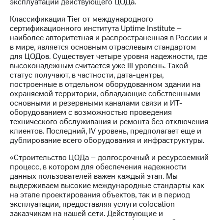
Раскрытие
эксплуатации действующего ЦОДа.
информации
Классификация Tier от международного
Информация
сертификационного института Uptime Institute –
акционерам
наиболее авторитетная и распространенная в России и
Документы
в мире, является основным отраслевым стандартом
ПАО
для ЦОДов. Существует четыре уровня надежности, где
"МТС"
высоконадежным считается уже III уровень. Такой
Собрания
статус получают, в частности, дата-центры,
акционеров
построенные в отдельном оборудованном здании на
Личный
охраняемой территории, обладающие собственными
кабинет
основными и резервными каналами связи и ИТ-
акционера
оборудованием с возможностью проведения
Акционерный
технического обслуживания и ремонта без отключения
капитал
клиентов. Последний, IV уровень, предполагает еще и
Контроль
дублирование всего оборудования и инфраструктуры.
и
аудит
«Строительство ЦОДа – долгосрочный и ресурсоемкий
Рынок
процесс, в котором для обеспечения надежности
акций
данных пользователей важен каждый этап. Мы
выдерживаем высокие международные стандарты как
Описание
на этапе проектирования объектов, так и в период
Программа
эксплуатации, предоставляя услуги colocation
приобретения
заказчикам на нашей сети. Действующие и
Порядок