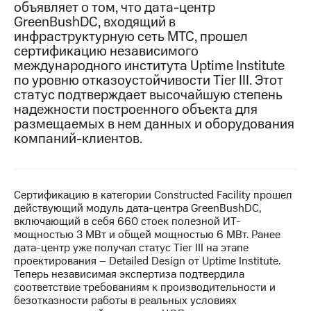
объявляет о том, что дата-центр
GreenBushDC, входящий в
МТС
инфраструктурную сеть МТС, прошел
о технологиях
сертификацию независимого
Достижения
международного института Uptime Institute
по уровню отказоустойчивости Tier III. Этот
Интервью
статус подтверждает высочайшую степень
надежности построенного объекта для
Финансовая
размещаемых в нем данных и оборудования
отчетность
компаний-клиентов.
Контакты
Новости
в
Сертификацию в категории Constructed Facility прошел
регионе
действующий модуль дата-центра GreenBushDC,
включающий в себя 660 стоек полезной ИТ-
мощностью 3 МВт и общей мощностью 6 МВт. Ранее
м и акционерам
Корпоративное
дата-центр уже получал статус Tier III на этапе
управление
проектирования – Detailed Design от Uptime Institute.
Теперь независимая экспертиза подтвердила
Корпоративный
соответствие требованиям к производительности и
секретарь
безотказности работы в реальных условиях