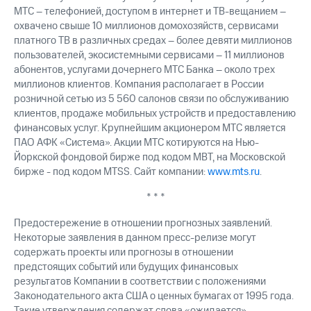
МТС – телефонией, доступом в интернет и ТВ-вещанием –
охвачено свыше 10 миллионов домохозяйств, сервисами
платного ТВ в различных средах – более девяти миллионов
пользователей, экосистемными сервисами – 11 миллионов
абонентов, услугами дочернего МТС Банка – около трех
миллионов клиентов. Компания располагает в России
розничной сетью из 5 560 салонов связи по обслуживанию
клиентов, продаже мобильных устройств и предоставлению
финансовых услуг. Крупнейшим акционером МТС является
ПАО АФК «Система». Акции МТС котируются на Нью-
Йоркской фондовой бирже под кодом MBT, на Московской
бирже - под кодом MTSS. Сайт компании:
www.mts.ru
.
* * *
Предостережение в отношении прогнозных заявлений.
Некоторые заявления в данном пресс-релизе могут
содержать проекты или прогнозы в отношении
предстоящих событий или будущих финансовых
результатов Компании в соответствии с положениями
Законодательного акта США о ценных бумагах от 1995 года.
Такие утверждения содержат слова «ожидается»,