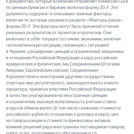
к документам, которые Компания отправляет Комиссии США
по ценным бумагам и биржам, включая форму 20-F. Эти
документы содержат и описывают важные факторы,
включая те, которые указаны в разделе «Факторы риска»
формы 20-F. Эти факторы могут быть причиной отличия
реальных результатов от проектов и прогнозов. Они
включают в себя: текущее состояние экономики, включая
геополитическую ситуацию, связанную с ситуацией
в Украине; расширение санкций и ограничений, введенных
в отношении Российской Федерации и ряда российских
юридических и физических лиц Соединенными Штатами
Америки, Европейским союзом, Соединенным
Королевством и некоторыми другими государствами;
ответных мер регуляторного, законодательного и иного
характера, принятых властями Российской Федерации
в качестве реагирования на иностранные санкции
и ограничения; высокую волатильность учетных ставок
и курсов обмена валют (в том числе снижение стоимости
российского рубля по отношению к доллару и евро), цен
на товары и акции и стоимости финансовых активов;
влияние решений ряда иностранных поставщиков товаров,
работ, услуг, программного обеспечения и т.п.