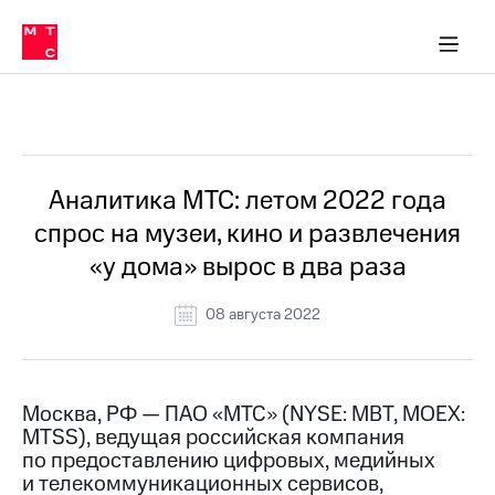
О
сторам и акционерам
Комплаенс и деловая этика
Устойчивое развитие
Медиа-центр
О МТС
О МТС
На главную
компании
О
компании
Стратегия
Стратегия
Все Новости
Карьера
в МТС
Карьера
в МТС
Пресс-
Аналитика МТС: летом 2022 года
релизы
История
спрос на музеи, кино и развлечения
компании
МТС
«у дома» вырос в два раза
о технологиях
Руководство
региона
08 августа 2022
Правовая
информация
Контакты
Москва, РФ — ПАО «МТС» (NYSE: MBT, MOEX:
MTSS), ведущая российская компания
Медиа-центр
по предоставлению цифровых, медийных
Пресс-
и телекоммуникационных сервисов,
релизы