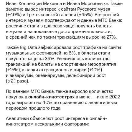
Раскрытие
Иван. Коллекции Михаила и Ивана Морозовых». Также
информации
заметно вырос интерес к сайтам Русского музея
Информация
(+49%) и Третьяковской галереи (+45%). Возросший
акционерам
интерес к музеям подтверждают и данные МТС Банка:
Документы
россияне стали в два раза чаще покупать билеты
ПАО
в музеи и на локальные достопримечательности,
"МТС"
а средний чек по таким транзакциям вырос на 27%.
Собрания
акционеров
Также Big Data зафиксировала рост трафика на сайты
Личный
музыкальных фестивалей на 6%, а билеты стали
кабинет
покупать чаще на 36%. Увеличилось количество
акционера
транзакций на билеты на спортивные мероприятия
Акционерный
(+15%), в парки аттракционов и цирки (+10%)
капитал
и аквариумы, океанариумы, дельфинарии рост
Контроль
(в 2,1 раза).
и
аудит
По данным МТС Банка, также выросло количество
Рынок
покупок в
онлайн-кинотеатрах
в июне — июле 2022
акций
года выросло на 40% по сравнению с аналогичным
периодом прошлого года.
Описание
Аналитики объясняют рост интереса к онлайн-
Программа
кинотеатром несколькими факторами:
приобретения
Порядок