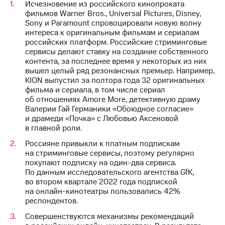
Исчезновение из российского кинопроката
выкупа
фильмов Warner Bros., Universal Pictures, Disney,
акций
Sony и Paramount спровоцировали новую волну
Дивиденды
интереса к оригинальным фильмам и сериалам
Рынок
российских платформ. Российские стриминговые
облигаций
сервисы делают ставку на создание собственного
контента, за последнее время у некоторых из них
Описание
вышел целый ряд резонансных премьер. Например,
Еврооблигации-2023
KION выпустил за полтора года 32 оригинальных
Уведомление
фильма и сериала, в том числе сериал
о
об отношениях Amore More, детективную драму
погашении
Валерии Гай Германики «Обоюдное согласие»
именных
и драмеди «Почка» с Любовью Аксеновой
облигаций
в главной роли.
Другое
Россияне привыкли к платным подпискам
Регистратор
на стриминговые сервисы, поэтому регулярно
Реквизиты
покупают подписку на один-два сервиса.
Контакты
По данным исследовательского агентства GfK,
йчивое развитие
во втором квартале 2022 года подпиской
и деловая этика
на онлайн-кинотеатры пользовались 42%
На главную
респондентов.
Совершенствуются механизмы рекомендаций