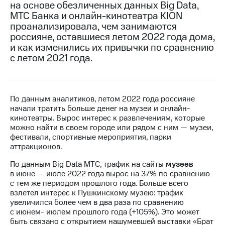
на основе обезличенных данных Big Data,
МТС Банка и онлайн-кинотеатра KION
МТС
проанализировала, чем занимаются
о технологиях
россияне, оставшиеся летом 2022 года дома,
Достижения
и как изменились их привычки по сравнению
с летом 2021 года.
Интервью
Финансовая
отчетность
По данным аналитиков, летом 2022 года россияне
начали тратить больше денег на музеи и онлайн-
Контакты
кинотеатры. Вырос интерес к развлечениям, которые
можно найти в своем городе или рядом с ним — музеи,
Новости
фестивали, спортивные мероприятия, парки
в
аттракционов.
регионе
По данным Big Data МТС, трафик на сайты
музеев
м и акционерам
в июне — июле 2022 года вырос на 37% по сравнению
Корпоративное
с тем же периодом прошлого года. Больше всего
управление
взлетел интерес к Пушкинскому музею: трафик
увеличился более чем в два раза по сравнению
Корпоративный
с июнем- июлем прошлого года (+105%). Это может
секретарь
быть связано с открытием нашумевшей выставки «Брат