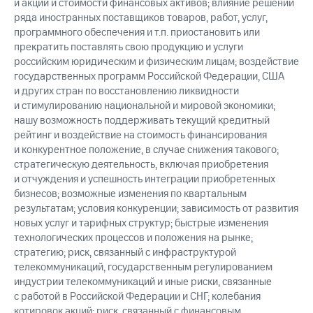
и акции и стоимости финансовых активов; влияние решений
ряда иностранных поставщиков товаров, работ, услуг,
программного обеспечения и т.п. приостановить или
прекратить поставлять свою продукцию и услуги
российским юридическим и физическим лицам; воздействие
государственных программ Российской Федерации, США
и других стран по восстановлению ликвидности
и стимулированию национальной и мировой экономики;
нашу возможность поддерживать текущий кредитный
рейтинг и воздействие на стоимость финансирования
и конкурентное положение, в случае снижения такового;
стратегическую деятельность, включая приобретения
и отчуждения и успешность интеграции приобретенных
бизнесов; возможные изменения по квартальным
результатам; условия конкуренции; зависимость от развития
новых услуг и тарифных структур; быстрые изменения
технологических процессов и положения на рынке;
стратегию; риск, связанный с инфраструктурой
телекоммуникаций, государственным регулированием
индустрии телекоммуникаций и иные риски, связанные
с работой в Российской Федерации и СНГ; колебания
котировок акций; риск, связанный с финансовым