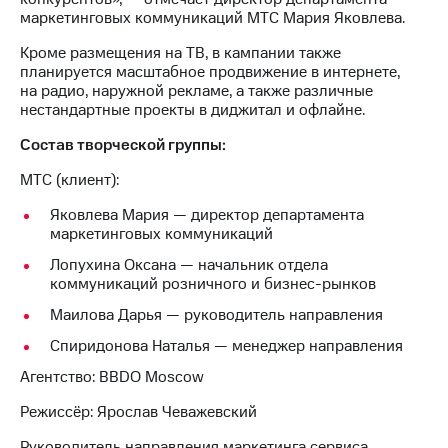
выкупа
маркетинговых коммуникаций МТС Мария Яковлева.
акций
Дивиденды
Кроме размещения на ТВ, в кампании также
Рынок
планируется масштабное продвижение в интернете,
облигаций
на радио, наружной рекламе, а также различные
нестандартные проекты в диджитал и офлайне.
Описание
Еврооблигации-2023
Состав творческой группы:
Уведомление
МТС (клиент):
о
погашении
Яковлева Мария — директор департамента
именных
маркетинговых коммуникаций
облигаций
Другое
Лопухина Оксана — начальник отдела
коммуникаций розничного и бизнес-рынков
Регистратор
Маилова Дарья — руководитель направления
Реквизиты
Контакты
Спиридонова Наталья — менеджер направления
йчивое развитие
и деловая этика
Агентство: BBDO Moscow
На главную
Режиссёр: Ярослав Чеважевский
Руководитель направления маркетинга сервиса