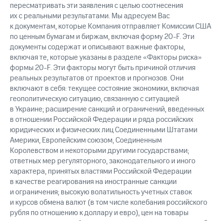
пересматривать эти заявления с целью соотнесения
их с реальными результатами. Мы адресуем Вас
к документам, которые Компания отправляет Комиссии США
по ценным бумагам и биржам, включая форму
20-F.
Эти
документы содержат и описывают важные факторы,
включая те, которые указаны в разделе «Факторы риска»
формы
20-F.
Эти факторы могут быть причиной отличия
реальных результатов от проектов и прогнозов. Они
включают в себя: текущее состояние экономики, включая
геополитическую ситуацию, связанную с ситуацией
в Украине; расширение санкций и ограничений, введенных
в отношении Российской Федерации и ряда российских
юридических и физических лиц Соединенными Штатами
Америки, Европейским союзом, Соединенным
Королевством и некоторыми другими государствами;
ответных мер регуляторного, законодательного и иного
характера, принятых властями Российской Федерации
в качестве реагирования на иностранные санкции
и ограничения; высокую волатильность учетных ставок
и курсов обмена валют (в том числе колебания российского
рубля по отношению к доллару и евро), цен на товары