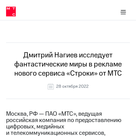
О
сторам и акционерам
Комплаенс и деловая этика
Устойчивое развитие
Медиа-центр
О МТС
О МТС
На главную
компании
О
компании
Стратегия
Стратегия
Все Новости
Карьера
в МТС
Карьера
в МТС
Пресс-
Дмитрий Нагиев исследует
релизы
История
фантастические миры в рекламе
компании
МТС
нового сервиса «Строки» от МТС
о технологиях
Руководство
региона
28 октября 2022
Правовая
информация
Контакты
Москва, РФ — ПАО «МТС», ведущая
российская компания по предоставлению
Медиа-центр
цифровых, медийных
Пресс-
и телекоммуникационных сервисов,
релизы