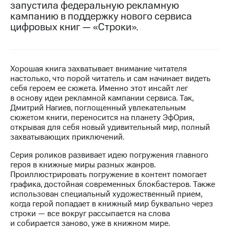
запустила федеральную рекламную
кампанию в поддержку нового сервиса
МТС
цифровых книг — «Строки».
о технологиях
Достижения
Интервью
Хорошая книга захватывает внимание читателя
настолько, что порой читатель и сам начинает видеть
Финансовая
себя героем ее сюжета. Именно этот инсайт лег
отчетность
в основу идеи рекламной кампании сервиса. Так,
Дмитрий Нагиев, поглощенный увлекательным
Контакты
сюжетом книги, переносится на планету ЭфОрия,
открывая для себя новый удивительный мир, полный
Новости
захватывающих приключений.
в
регионе
Серия роликов развивает идею погружения главного
героя в книжные миры разных жанров.
м и акционерам
Проиллюстрировать погружение в контент помогает
Корпоративное
графика, достойная современных блокбастеров. Также
управление
использован специальный художественный прием,
когда герой попадает в книжный мир буквально через
Корпоративный
строки — все вокруг рассыпается на слова
секретарь
и собирается заново, уже в книжном мире.