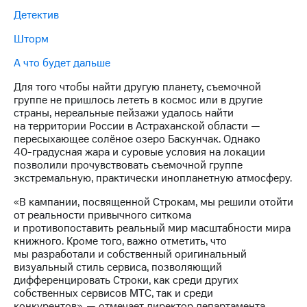
Раскрытие
Детектив
информации
Информация
Шторм
акционерам
Документы
А что будет дальше
ПАО
"МТС"
Для того чтобы найти другую планету, съемочной
Собрания
группе не пришлось лететь в космос или в другие
акционеров
страны, нереальные пейзажи удалось найти
Личный
на территории России в Астраханской области —
кабинет
пересыхающее солёное озеро Баскунчак. Однако
акционера
40-градусная
жара и суровые условия на локации
Акционерный
позволили прочувствовать съемочной группе
капитал
экстремальную, практически инопланетную атмосферу.
Контроль
и
«В кампании, посвященной Строкам, мы решили отойти
аудит
от реальности привычного ситкома
Рынок
и противопоставить реальный мир масштабности мира
акций
книжного. Кроме того, важно отметить, что
мы разработали и собственный оригинальный
Описание
визуальный стиль сервиса, позволяющий
Программа
дифференцировать Строки, как среди других
приобретения
собственных сервисов МТС, так и среди
Порядок
конкурентов», — отмечает директор департамента