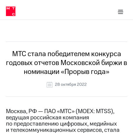
О
сторам и акционерам
Комплаенс и деловая этика
Устойчивое развитие
Медиа-центр
О МТС
О МТС
На главную
компании
О
компании
Стратегия
Стратегия
Все Новости
Карьера
в МТС
Карьера
в МТС
Пресс-
МТС стала победителем конкурса
релизы
История
годовых отчетов Московской биржи в
компании
МТС
номинации «Прорыв года»
о технологиях
Руководство
региона
28 октября 2022
Правовая
информация
Контакты
Москва, РФ — ПАО «МТС» (MOEX: MTSS),
ведущая российская компания
Медиа-центр
по предоставлению цифровых, медийных
Пресс-
и телекоммуникационных сервисов, стала
релизы