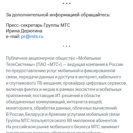
выкупа
* * *
акций
Дивиденды
За дополнительной информацией обращайтесь:
Рынок
Пресс-секретарь Группы МТС
облигаций
Ирина Дерюгина
e-mail:
pr@mts.ru
Описание
Еврооблигации-2023
* * *
Уведомление
о
Публичное акционерное общество «Мобильные
погашении
ТелеСистемы» (ПАО «МТС») — ведущая компания в России
именных
по предоставлению услуг мобильной и фиксированной
облигаций
Другое
связи, передачи данных и доступа в интернет, кабельного
и спутникового ТВ-вещания; провайдер цифровых сервисов,
Регистратор
включая финтех и медиа в рамках экосистем и мобильных
Реквизиты
приложений; поставщик ИТ-решений в области
Контакты
объединенных коммуникаций, интернета вещей,
йчивое развитие
мониторинга, обработки данных, облачных вычислений.
и деловая этика
В России, Беларуси и Армении услугами мобильной связи
На главную
Группы МТС пользуются около 88 миллионов абонентов.
На российском рынке мобильного бизнеса МТС занимает