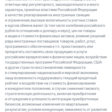
ответных мер регуляторного, законодательного и иного
характера, принятых властями Российской Федерации
в качестве реагирования на иностранные санкции
и ограничения; высокую волатильность учетных ставок
и курсов обмена валют (в том числе колебания российского
рубля по отношению к доллару и евро), цен на товары
и акции и стоимости финансовых активов; влияние решений
ряда иностранных поставщиков товаров, работ, услуг,
программного обеспечения и т.п. приостановить или
прекратить поставлять свою продукцию и услуги
российским юридическим и физическим лицам; воздействие
государственных программ Российской Федерации, США
и других стран по восстановлению ликвидности
и стимулированию национальной и мировой экономики;
нашу возможность поддерживать текущий кредитный
рейтинг и воздействие на стоимость финансирования
и конкурентное положение, в случае снижения такового;
стратегическую деятельность, включая приобретения
и отчуждения и успешность интеграции приобретенных
бизнесов; возможные изменения по квартальным
результатам; условия конкуренции; зависимость от развития