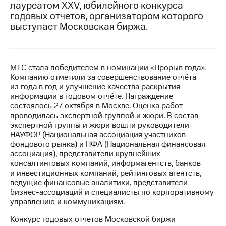
лауреатом XXV, юбилейного конкурса
годовых отчетов, организатором которого
МТС
выступает Московская биржа.
о технологиях
Достижения
Интервью
МТС стала победителем в номинации «Прорыв года».
Компанию отметили за совершенствование отчёта
Финансовая
из года в год и улучшение качества раскрытия
отчетность
информации в годовом отчёте. Награждение
состоялось 27 октября в Москве. Оценка работ
Контакты
проводилась экспертной группой и жюри. В состав
экспертной группы и жюри вошли руководители
Новости
НАУФОР (Национальная ассоциация участников
в
фондового рынка) и НФА (Национальная финансовая
регионе
ассоциация), представители крупнейших
консалтинговых компаний, информагентств, банков
м и акционерам
и инвестиционных компаний, рейтинговых агентств,
Корпоративное
ведущие финансовые аналитики, представители
управление
бизнес-ассоциаций и специалисты по корпоративному
управлению и коммуникациям.
Корпоративный
секретарь
Конкурс годовых отчетов Московской биржи