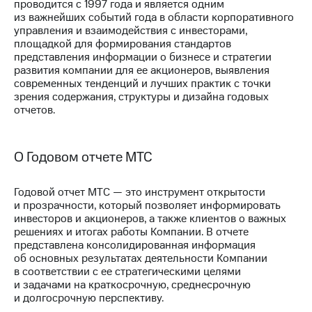
Раскрытие
проводится с 1997 года и является одним
информации
из важнейших событий года в области корпоративного
Информация
управления и взаимодействия с инвесторами,
акционерам
площадкой для формирования стандартов
Документы
представления информации о бизнесе и стратегии
ПАО
развития компании для ее акционеров, выявления
"МТС"
современных тенденций и лучших практик с точки
Собрания
зрения содержания, структуры и дизайна годовых
акционеров
отчетов.
Личный
кабинет
акционера
О Годовом отчете МТС
Акционерный
капитал
Контроль
Годовой отчет МТС — это инструмент открытости
и
и прозрачности, который позволяет информировать
аудит
инвесторов и акционеров, а также клиентов о важных
Рынок
решениях и итогах работы Компании. В отчете
акций
представлена консолидированная информация
об основных результатах деятельности Компании
Описание
в соответствии с ее стратегическими целями
Программа
и задачами на краткосрочную, среднесрочную
приобретения
и долгосрочную перспективу.
Порядок