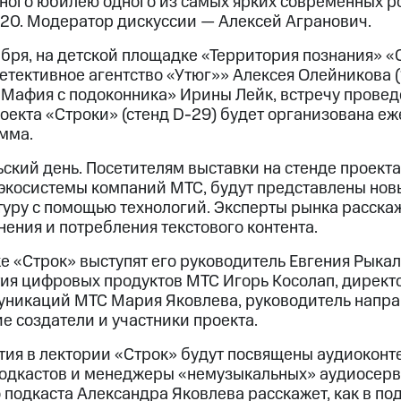
ного юбилею одного из самых ярких современных р
:20. Модератор дискуссии — Алексей Агранович.
абря, на детской площадке «Территория познания» 
етективное агентство «Утюг»» Алексея Олейникова (
«Мафия с подоконника» Ирины Лейк, встречу проведе
проекта «Строки» (стенд D-29) будет организована е
мма.
ский день. Посетителям выставки на стенде проекта
 экосистемы компаний МТС, будут представлены но
туру с помощью технологий. Эксперты рынка расска
ения и потребления текстового контента.
е «Строк» выступят его руководитель Евгения Рыкал
ия цифровых продуктов МТС Игорь Косолап, директ
никаций МТС Мария Яковлева, руководитель напра
е создатели и участники проекта.
ия в лектории «Строк» будут посвящены аудиоконте
подкастов и менеджеры «немузыкальных» аудиосерв
подкаста Александра Яковлева расскажет, как в под