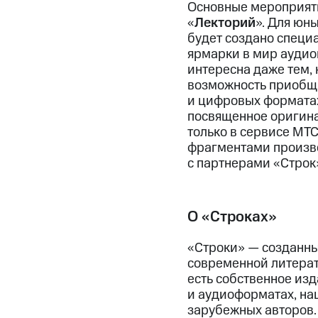
Основные мероприяти
«
Лекторий
». Для юн
будет создано специа
ярмарки в мир аудио
интересна даже тем,
возможность приобщи
и цифровых форматах.
посвященное оригина
только в сервисе МТС
фрагментами произве
с партнерами «Строк
О «Строках»
«Строки» — созданны
современной литерат
есть собственное из
и аудиоформатах, на
зарубежных авторов.