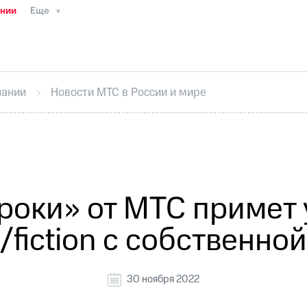
ании
Еще
ТС
Пресс-релизы
МТС о технологиях
ТС
История компании
Руководство региона
Правова
стижения
Интервью
Финансовая отчетность
Конта
пании
Новости МТС в России и мире
тивный секретарь
Раскрытие информации
Информа
ный кабинет акционера
Акционерный капитал
Конт
Порядок выкупа акций
Дивиденды
Рынок облигаци
 погашении именных облигаций
Другое
Регистрато
роки» от МТС примет 
/fiction с собственно
30 ноября 2022