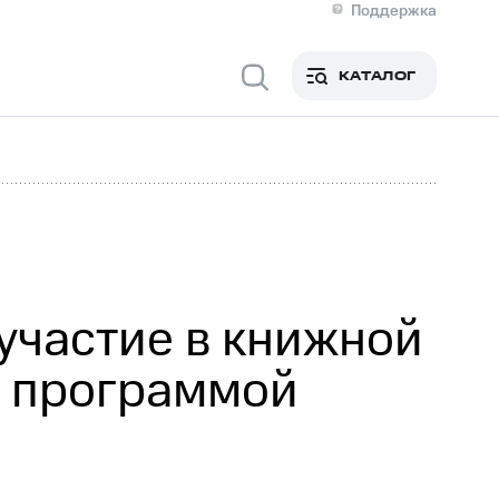
Поддержка
О МТС
я информация
Контакты
КАТАЛОГ
Медиа-центр
кты
Новости в регионе
Инвесторам и акционерам
ция акционерам
Документы
роль и аудит
Рынок акций
й
Описание
р
Реквизиты
Контакты
Устойчивое развитие
Комплаенс и деловая этика
На главную
участие в книжной
й программой