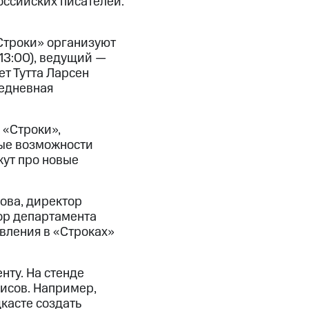
оссийских писателей.
«Строки» организуют
13:00), ведущий —
т Тутта Ларсен
жедневная
 «Строки»,
вые возможности
жут про новые
ова, директор
ор департамента
вления в «Строках»
нту. На стенде
исов. Например,
касте создать