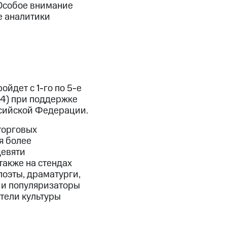
 Особое внимание
е аналитики
йдет с 1-го по 5-е
 4) при поддержке
ссийской Федерации.
оторговых
я более
девяти
также на стендах
поэты, драматурги,
 и популяризаторы
ятели культуры