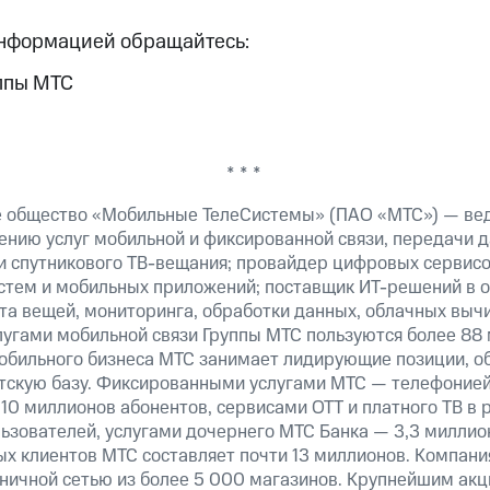
* * *
информацией обращайтесь:
ппы МТС
* * *
е общество «Мобильные ТелеСистемы» (ПАО «МТС») — ве
ению услуг мобильной и фиксированной связи, передачи д
 и спутникового ТВ-вещания; провайдер цифровых сервис
истем и мобильных приложений; поставщик ИТ-решений в 
а вещей, мониторинга, обработки данных, облачных вычи
лугами мобильной связи Группы МТС пользуются более 88 
обильного бизнеса МТС занимает лидирующие позиции, 
скую базу. Фиксированными услугами МТС — телефонией,
10 миллионов абонентов, сервисами OTT и платного ТВ в
ьзователей, услугами дочернего МТС Банка — 3,3 миллио
х клиентов МТС составляет почти 13 миллионов. Компани
зничной сетью из более 5 000 магазинов. Крупнейшим ак