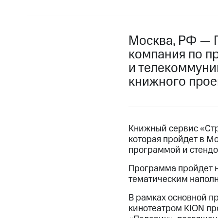
Москва, РФ — 
компания по п
и телекоммуни
книжного проек
Книжный сервис «Стр
которая пройдет в Мо
программой и стендо
Программа пройдет н
тематическим напол
В рамках основной пр
кинотеатром KION пр