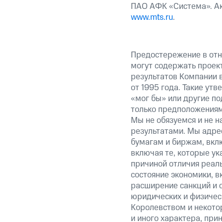
ПАО АФК «Система». Ак
www.mts.ru
.
Предостережение в отн
могут содержать проек
результатов Компании 
от 1995 года. Такие ут
«мог бы» или другие по
только предположениями
Мы не обязуемся и не н
результатами. Мы адре
бумагам и биржам, вкл
включая те, которые у
причиной отличия реаль
состояние экономики, в
расширение санкций и 
юридических и физиче
Королевством и некото
и иного характера, при