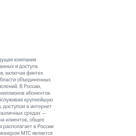
дущая компания
анных и доступа
ов, включая финтех
области объединенных
слений. В России,
миллионов абонентов.
обслуживая крупнейшую
 доступом в интернет
 различных средах —
на клиентов, общее
я располагает в России
ционером МТС является