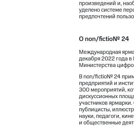
произведений и, нао
уделено системе пер
предпочтений пользо
О non/fictio№ 24
Международная ярмарк
декабря 2022 года в 
Министерства цифров
В non/fictio№ 24 при
предприятий и инстит
300 мероприятий, кот
дискуссионных площад
участников ярмарки.
публицисты, иллюстр
науки, педагоги, кин
и общественные деят