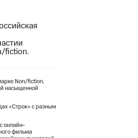
оссийская
частии
fiction.
рке Non/fiction,
ной насыщенной
дах «Строк» с разным
с онлайн-
ного фильма