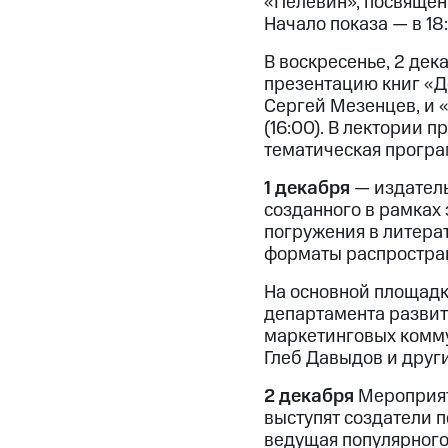
«Пелевин», посвящен
Начало показа — в 18
В воскресенье, 2 дек
презентацию книг «Д
Сергей Мезенцев, и 
(16:00). В лектории 
тематическая програ
1 декабря
— издатель
созданного в рамках
погружения в литера
форматы распростран
На основной площадк
департамента развит
маркетинговых комму
Глеб Давыдов и други
2 декабря
Мероприят
выступят создатели 
ведущая популярного 