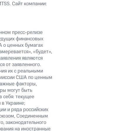
TSS. Сайт компании:
анном пресс-релизе
будущих финансовых
А о ценных бумагах
амеревается», «будет»,
заявления являются
я от заявленного.
ния их с реальными
омиссии США по ценным
важные факторы,
ры могут быть
в себя: текущее
 в Украине;
ии и ряда российских
союзом, Соединенным
о, законодательного
ования на иностранные