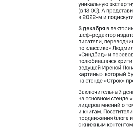
уникальную экспертн
(в 13:00). А предста
в 2022-м и подискут
3 декабря
в лектории
шеф-редактор издате
писатели, переводчи
по классике» Людмила
«Синдбад» и перевод
полюбившаяся критик
ведущей Иреной Пона
картины», который бу
на стенде «Строк» пр
Заключительный ден
на основном стенде «
лидеров мнений о том
и книгам. Посетител
продвижения блога и 
с книжным контентом 