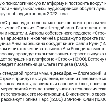
ую психологическую платформу и построить вокруг 
вители «немузыкальных» аудиосервисов обсудят луч
ируют об аудиотрендах 2023 года.
 «Строк» будет полностью посвящено интересам чит
льства «Строки» Юлия Чегодайкина. В этот день в л
ки и издатели. Авторы собственного подкаста «Стро
 Ларионова и Яков Чечнёв расскажут о проекте (11:1
чица Анна Бабяшкина обсудят книги Салли Руни (12:
ам и читателям писательница Ася Володина вместе
рошку проведут открытую запись первого выпуска 
дет запущен на платформе «Строк» (13:00). Встречу
оведет писательница Ольга Птицева (17:00).
ь стендовой программы,
4 декабря
, — блогерский. В
Строк» пройдут выступления, лекции и панельные се
, как запускать, развивать и наполнять блог, посвя
и мероприятий стенда также узнают о технологическ
перспективах его монетизации. В частности, о свое
расскажут Полина Парс (12:00) и Энтони Юлай (15:00