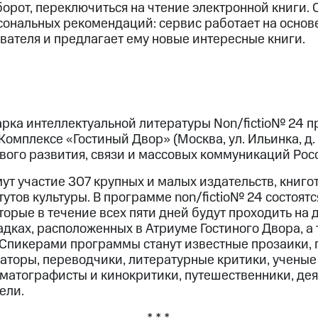
борот, переключиться на чтение электронной книги.
сональных рекомендаций: сервис работает на основ
вателя и предлагает ему новые интересные книги.
а интеллектуальной литературы Non/fictio№ 24 про
Комплексе «Гостиный Двор» (Москва, ул. Ильинка, д.
ого развития, связи и массовых коммуникаций Ро
мут участие 307 крупных и малых издательств, книг
утов культуры. В программе non/fictio№ 24 состоятс
орые в течение всех пяти дней будут проходить на 
ках, расположенных в Атриуме Гостиного Двора, а 
 Спикерами программы станут известные прозаики, 
аторы, переводчики, литературные критики, ученые
ематографисты и кинокритики, путешественники, де
ели.