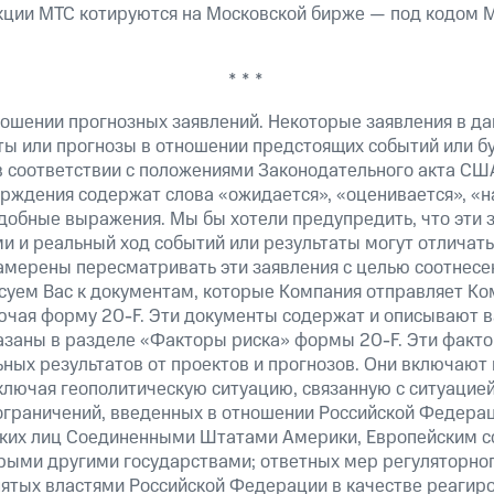
ции МТС котируются на Московской бирже — под кодом M
* * *
ошении прогнозных заявлений. Некоторые заявления в д
ты или прогнозы в отношении предстоящих событий или 
в соответствии с положениями Законодательного акта СШ
верждения содержат слова «ожидается», «оценивается», «н
добные выражения. Мы бы хотели предупредить, что эти 
 и реальный ход событий или результаты могут отличатьс
амерены пересматривать эти заявления с целью соотнесе
суем Вас к документам, которые Компания отправляет К
ючая форму 20-F. Эти документы содержат и описывают 
казаны в разделе «Факторы риска» формы 20-F. Эти факто
ных результатов от проектов и прогнозов. Они включают 
ключая геополитическую ситуацию, связанную с ситуацией
ограничений, введенных в отношении Российской Федерац
ских лиц Соединенными Штатами Америки, Европейским 
рыми другими государствами; ответных мер регуляторног
нятых властями Российской Федерации в качестве реагир