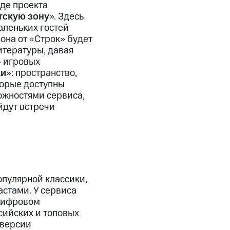
де проекта
тскую зону
». Здесь
аленьких гостей
она от «Строк» будет
итературы, давая
» игровых
ки
»: пространство,
торые доступны
ожностями сервиса,
йдут встречи
пулярной классики,
стами. У сервиса
 цифровом
сийских и топовых
оверсии