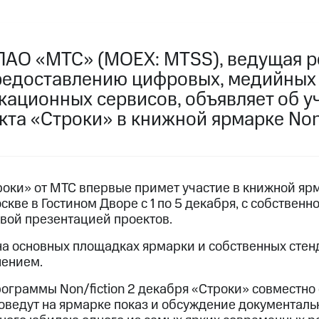
ПАО «МТС» (MOEX: MTSS), ведущая р
редоставлению цифровых, медийных
кационных сервисов, объявляет об у
та «Строки» в книжной ярмарке Non/
оки» от МТС впервые примет участие в книжной ярма
скве в Гостином Дворе с 1 по 5 декабря, с собствен
вой презентацией проектов.
а основных площадках ярмарки и собственных стен
нением.
ограммы Non/fiction 2 декабря «Строки» совместно 
оведут на ярмарке показ и обсуждение документаль