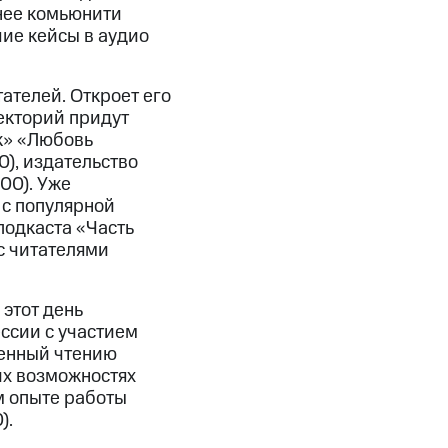
нее комьюнити
шие кейсы в аудио
ателей. Откроет его
екторий придут
к» «Любовь
0), издательство
00). Уже
 с популярной
подкаста «Часть
 с читателями
 этот день
ссии с участием
щенный чтению
их возможностях
м опыте работы
).