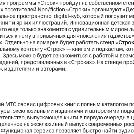
я программы «Строк» пройдут на собственном стен
ых посетителей Non/fiction «Строки» организуют «
Де
льное пространство, digital-куб, который погрузит м
книг и ярких иллюстраций. Инновационная детская з
 кто еще только знакомится с удивительным миром л
ться к нему в привычных для «поколения гаджетов
 Отдельно на ярмарке будет работать стенд «
Стро
льному контенту «Строк» — книгам и подкастам, ко
. Здесь можно будет ознакомиться с работой и возм
дений, представленных в «Строках». На стенде про
», издателями и авторами.
й МТС сервис цифровых книг с полным каталогом по
уры, эксклюзивными изданиями и авторскими подка
дательство, выпускающее книги в первую очередь в
целенное на эксклюзивный выпуск современных рос
 Функционал сервиса позволяет быстро найти ауди