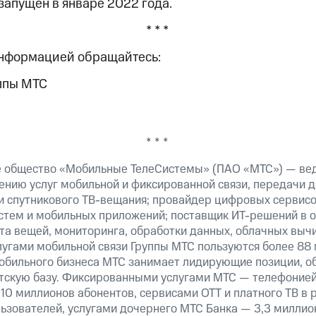
запущен в январе 2022 года.
* * *
информацией обращайтесь:
ппы МТС
* * *
е общество «Мобильные ТелеСистемы» (ПАО «МТС») — ве
ению услуг мобильной и фиксированной связи, передачи д
 и спутникового ТВ-вещания; провайдер цифровых сервис
истем и мобильных приложений; поставщик ИТ-решений в 
а вещей, мониторинга, обработки данных, облачных вычи
лугами мобильной связи Группы МТС пользуются более 88 
обильного бизнеса МТС занимает лидирующие позиции, 
скую базу. Фиксированными услугами МТС — телефонией,
10 миллионов абонентов, сервисами OTT и платного ТВ в
ьзователей, услугами дочернего МТС Банка — 3,3 миллио