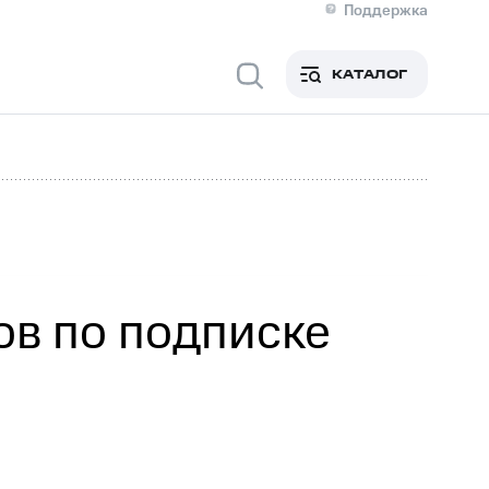
Поддержка
О МТС
я информация
Контакты
КАТАЛОГ
Медиа-центр
кты
Новости в регионе
Инвесторам и акционерам
ция акционерам
Документы
роль и аудит
Рынок акций
й
Описание
р
Реквизиты
Контакты
Устойчивое развитие
Комплаенс и деловая этика
На главную
в по подписке