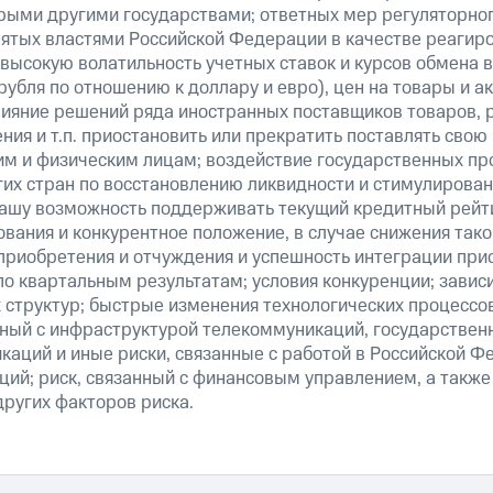
рыми другими государствами; ответных мер регуляторног
нятых властями Российской Федерации в качестве реагир
 высокую волатильность учетных ставок и курсов обмена в
рубля по отношению к доллару и евро), цен на товары и а
ияние решений ряда иностранных поставщиков товаров, ра
ия и т.п. приостановить или прекратить поставлять свою
м и физическим лицам; воздействие государственных пр
их стран по восстановлению ликвидности и стимулирова
нашу возможность поддерживать текущий кредитный рейти
вания и конкурентное положение, в случае снижения тако
 приобретения и отчуждения и успешность интеграции при
о квартальным результатам; условия конкуренции; зависи
 структур; быстрые изменения технологических процессов
анный с инфраструктурой телекоммуникаций, государстве
аций и иные риски, связанные с работой в Российской Ф
ций; риск, связанный с финансовым управлением, а также
ругих факторов риска.