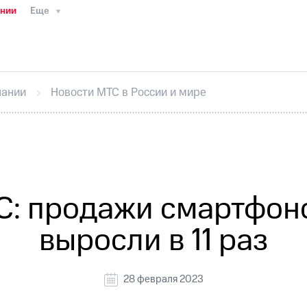
ании
Еще
ТС
Пресс-релизы
МТС о технологиях
ТС
История компании
Руководство региона
Правова
стижения
Интервью
Финансовая отчетность
Конта
пании
Новости МТС в России и мире
тивный секретарь
Раскрытие информации
Информа
ный кабинет акционера
Акционерный капитал
Конт
Порядок выкупа акций
Дивиденды
Рынок облигаци
 погашении именных облигаций
Другое
Регистрато
С: продажи смартфоно
выросли в 11 раз
28 февраля 2023