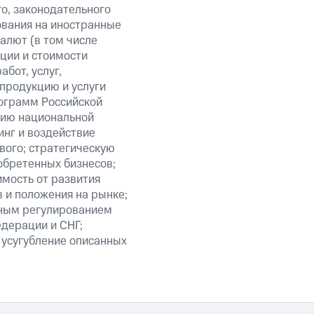
о, законодательного
ования на иностранные
алют (в том числе
кции и стоимости
бот, услуг,
 продукцию и услуги
ограмм Российской
нию национальной
нг и воздействие
вого; стратегическую
обретенных бизнесов;
мость от развития
 и положения на рынке;
нным регулированием
едерации и СНГ;
 усугубление описанных