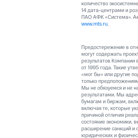
количество экосистемны
14 дата-центрами и ро
ПАО АФК «Система». Ак
www.mts.ru
.
Предостережение в отн
могут содержать проек
результатов Компании 
от 1995 года. Такие ут
«мог бы» или другие по
только предположениями
Мы не обязуемся и не н
результатами. Мы адре
бумагам и биржам, вкл
включая те, которые у
причиной отличия реаль
состояние экономики, в
расширение санкций и 
юридических и физиче