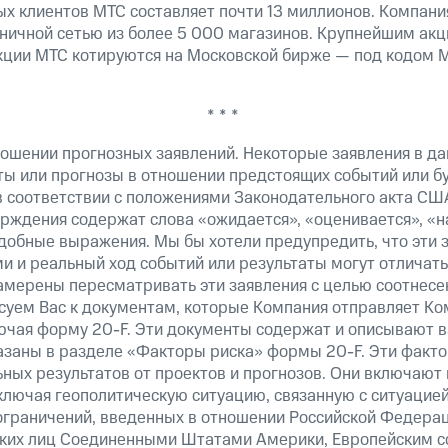
х клиентов МТС составляет почти 13 миллионов. Компани
зничной сетью из более 5 000 магазинов. Крупнейшим ак
ции МТС котируются на Московской бирже — под кодом M
* * *
ошении прогнозных заявлений. Некоторые заявления в д
ты или прогнозы в отношении предстоящих событий или 
в соответствии с положениями Законодательного акта СШ
верждения содержат слова «ожидается», «оценивается», «н
добные выражения. Мы бы хотели предупредить, что эти 
 и реальный ход событий или результаты могут отличатьс
амерены пересматривать эти заявления с целью соотнесе
суем Вас к документам, которые Компания отправляет К
ючая форму 20-F. Эти документы содержат и описывают 
казаны в разделе «Факторы риска» формы 20-F. Эти факто
ных результатов от проектов и прогнозов. Они включают 
ключая геополитическую ситуацию, связанную с ситуацией
ограничений, введенных в отношении Российской Федерац
ских лиц Соединенными Штатами Америки, Европейским 