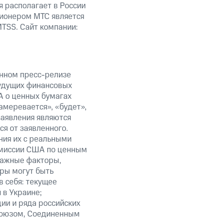
я располагает в России
ционером МТС является
TSS. Сайт компании:
анном пресс-релизе
будущих финансовых
А о ценных бумагах
амеревается», «будет»,
заявления являются
я от заявленного.
ния их с реальными
омиссии США по ценным
важные факторы,
ры могут быть
в себя: текущее
 в Украине;
ии и ряда российских
союзом, Соединенным