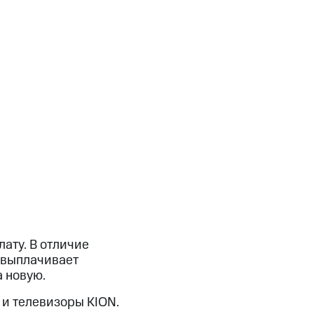
ату. В отличие
 выплачивает
а новую.
и телевизоры KION.