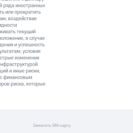
ий ряда иностранных
ть или прекратить
ам; воздействие
идности
живать текущий
положение, в случае
дения и успешность
льтатам; условия
ыстрые изменения
 инфраструктурой
ий и иные риски,
й с финансовым
оров риска, которые
Заменить SIM-карту