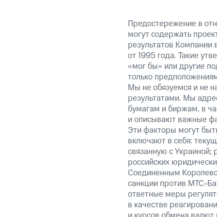
Предостережение в отн
могут содержать проек
результатов Компании 
от 1995 года. Такие ут
«мог бы» или другие по
только предположениями
Мы не обязуемся и не н
результатами. Мы адре
бумагам и биржам, в ча
и описывают важные фа
Эти факторы могут быть
включают в себя: теку
связанную с Украиной; 
российских юридически
Соединенным Королевст
санкции против МТС-Бан
ответные меры регулято
в качестве реагировани
и курсов обмена валют 