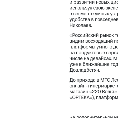
и развитии новых циф
используя свою эксп
в сегменте умных уст
удобства в повседне
Николаев.
«Российский рынок те
видим восходящий по
платформы умного до
на продуктовые серв
числе на девайсах. М
уже в ближайшие год
Довладбегян.
До прихода в МТС Ле
онлайн-гипермаркетом
магазин «220 Вольт»
«ОРТЕКА»), платформ
За дополнительной 