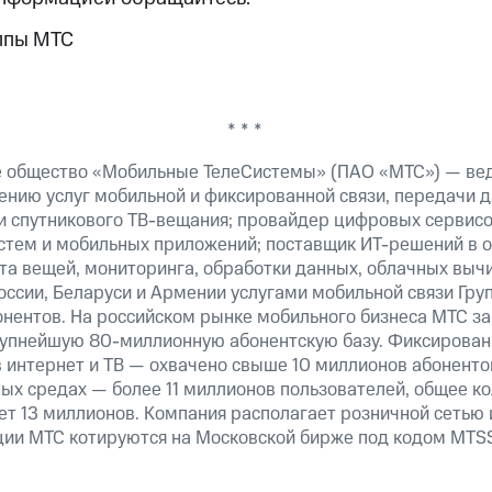
ппы МТС
* * *
е общество «Мобильные ТелеСистемы» (ПАО «МТС») — ве
ению услуг мобильной и фиксированной связи, передачи д
 и спутникового ТВ-вещания; провайдер цифровых сервис
истем и мобильных приложений; поставщик ИТ-решений в 
та вещей, мониторинга, обработки данных, облачных выч
оссии, Беларуси и Армении услугами мобильной связи Гр
онентов. На российском рынке мобильного бизнеса МТС 
рупнейшую 80-миллионную абонентскую базу. Фиксирова
 интернет и ТВ — охвачено свыше 10 миллионов абоненто
ных средах — более 11 миллионов пользователей, общее к
т 13 миллионов. Компания располагает розничной сетью 
кции МТС котируются на Московской бирже под кодом MTSS