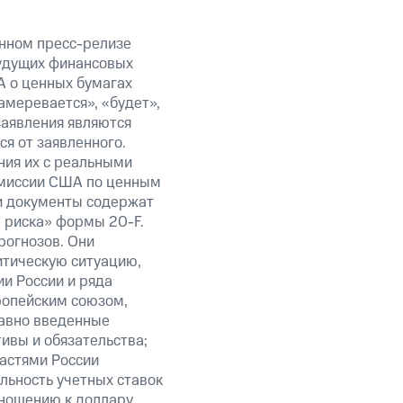
анном пресс-релизе
будущих финансовых
А о ценных бумагах
амеревается», «будет»,
заявления являются
я от заявленного.
ния их с реальными
омиссии США по ценным
ти документы содержат
 риска» формы 20-F.
рогнозов. Они
итическую ситуацию,
и России и ряда
ропейским союзом,
авно введенные
ивы и обязательства;
ластями России
льность учетных ставок
тношению к доллару