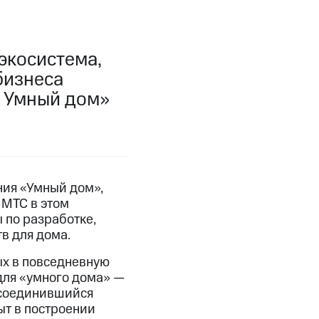
экосистема,
бизнеса
С Умный дом»
ния «Умный дом»,
 МТС в этом
 по разработке,
в для дома.
ых в повседневную
для «умного дома» —
исоединившийся
ыт в построении