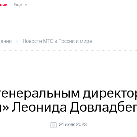
ании
Еще
ТС
Пресс-релизы
МТС о технологиях
ТС
История компании
Руководство региона
Правова
стижения
Интервью
Финансовая отчетность
Конта
пании
Новости МТС в России и мире
тивный секретарь
Раскрытие информации
Информа
ный кабинет акционера
Акционерный капитал
Конт
Порядок выкупа акций
Дивиденды
Рынок облигаци
 погашении именных облигаций
Другое
Регистрато
генеральным директ
» Леонида Довладбе
24 июля 2023