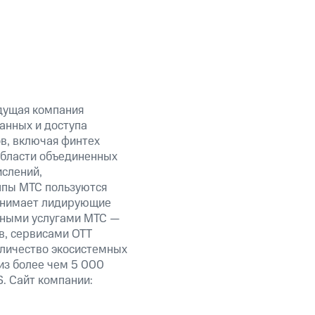
дущая компания
анных и доступа
ов, включая финтех
области объединенных
ислений,
уппы МТС пользуются
занимает лидирующие
нными услугами МТС —
в, сервисами OTT
оличество экосистемных
из более чем 5 000
. Сайт компании: