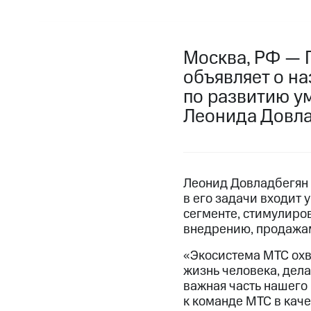
Москва, РФ — 
объявляет о н
по развитию у
Леонида Довла
Леонид Довладбегян 
в его задачи входит
сегменте, стимулиров
внедрению, продажам
«Экосистема МТС охв
жизнь человека, дел
важная часть нашего
к команде МТС в кач