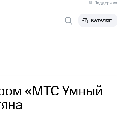
Поддержка
О МТС
я информация
Контакты
КАТАЛОГ
Медиа-центр
кты
Новости в регионе
Инвесторам и акционерам
ция акционерам
Документы
роль и аудит
Рынок акций
й
Описание
р
Реквизиты
Контакты
Устойчивое развитие
Комплаенс и деловая этика
На главную
ором «МТС Умный
гяна