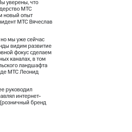
Мы уверены, что
идерство МТС
ям новый опыт
зидент МТС Вячеслав
 но мы уже сейчас
анды видим развитие
овной фокус сделаем
ых каналах, в том
ельского ландшафта
нде МТС Леонид
ее руководил
лавлял интернет-
 (розничный бренд