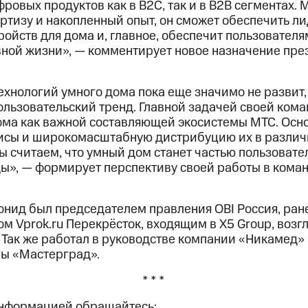
ровых продуктов как в В2С, так и в В2В сегментах. 
ертизу и накопленный опыт, он сможет обеспечить л
ройств для дома и, главное, обеспечит пользовател
вной жизни», — комментирует новое назначение пре
хнологий умного дома пока еще значимо не развит,
льзовательский тренд. Главной задачей своей ком
ма как важной составляющей экосистемы МТС. Осн
исы и широкомасштабную дистрибуцию их в различн
ы считаем, что умный дом станет частью пользоват
ы», — формирует перспективу своей работы в кома
онид был председателем правления OBI Россия, ран
 Vprok.ru Перекрёсток, входящим в X5 Group, возг
. Так же работал в руководстве компании «Никамед»
ы «Мастерград».
* * *
информацией обращайтесь: