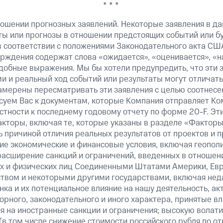
* * *
ошении прогнозных заявлений. Некоторые заявления в д
ты или прогнозы в отношении предстоящих событий или 
в соответствии с положениями Законодательного акта СШ
верждения содержат слова «ожидается», «оценивается», «н
добные выражения. Мы бы хотели предупредить, что эти 
 и реальный ход событий или результаты могут отличатьс
амерены пересматривать эти заявления с целью соотнесе
суем Вас к документам, которые Компания отправляет К
стности к последнему годовому отчету по форме 20-F. Э
кторы, включая те, которые указаны в разделе «Факторы
 причиной отличия реальных результатов от проектов и п
щие экономические и финансовые условия, включая геопол
расширение санкций и ограничений, введенных в отношени
х и физических лиц Соединенными Штатами Америки, Ев
вом и некоторыми другими государствами, включая нед
ка и их потенциальное влияние на нашу деятельность, акт
рного, законодательного и иного характера, принятые в
я на иностранные санкции и ограничения; высокую волати
(в том числе снижение стоимости российского рубля по о