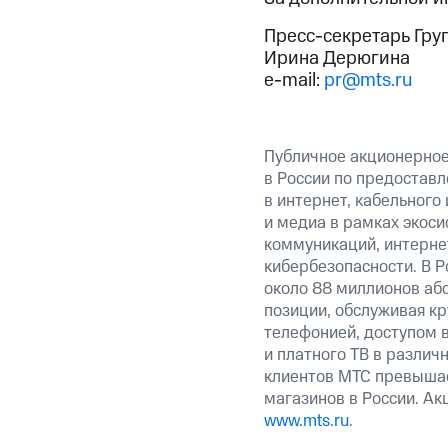
Пресс-секретарь Гру
Ирина Дерюгина
e-mail:
pr@mts.ru
Публичное акционерно
в России по предоставл
в интернет, кабельного
и медиа в рамках экос
коммуникаций, интерне
кибербезопасности. В Р
около 88 миллионов аб
позиции, обслуживая к
телефонией, доступом в
и платного ТВ в различ
клиентов МТС превышае
магазинов в России. А
www.mts.ru
.