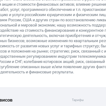
 и акции и стоимости финансовых активов; влияние решен
абот, услуг, программного обеспечения и т.п. приостанови
кцию и услуги российским юридическим и физическим лиц
амм России, США и других стран по восстановлению ликв
ональной и мировой экономик; нашу возможность поддер
здействие на стоимость финансирования и конкурентное 
атегическую деятельность, включая приобретения и отчуж
ных бизнесов; возможные изменения по квартальным резу
симость от развития новых услуг и тарифных структур; б
сов и положения на рынке; стратегию; риск, связанный с
ударственным регулированием индустрии телекоммуникац
России и СНГ; колебания котировок акций; риск, связанны
сугубление описанных выше и/или появление других факт
 деятельность и финансовые результаты.
рвисов
Тарифы