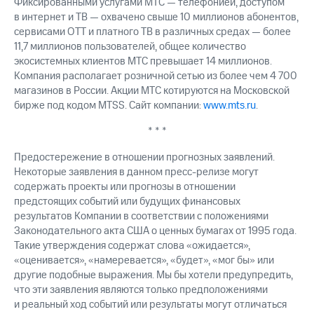
Фиксированными услугами МТС — телефонией, доступом
в интернет и ТВ — охвачено свыше 10 миллионов абонентов,
сервисами OTT и платного ТВ в различных средах — более
11,7 миллионов пользователей, общее количество
экосистемных клиентов МТС превышает 14 миллионов.
Компания располагает розничной сетью из более чем 4 700
магазинов в России. Акции МТС котируются на Московской
бирже под кодом MTSS. Сайт компании:
www.mts.ru
.
* * *
Предостережение в отношении прогнозных заявлений.
Некоторые заявления в данном пресс-релизе могут
содержать проекты или прогнозы в отношении
предстоящих событий или будущих финансовых
результатов Компании в соответствии с положениями
Законодательного акта США о ценных бумагах от 1995 года.
Такие утверждения содержат слова «ожидается»,
«оценивается», «намеревается», «будет», «мог бы» или
другие подобные выражения. Мы бы хотели предупредить,
что эти заявления являются только предположениями
и реальный ход событий или результаты могут отличаться