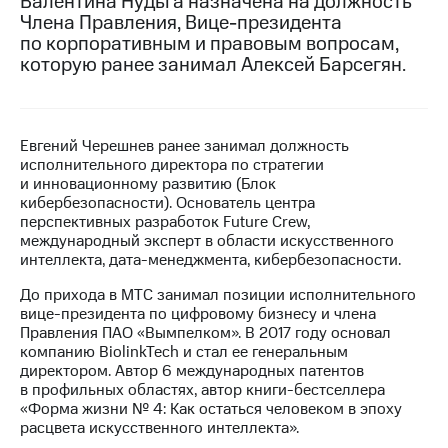
Валентина Нудьга назначена на должность
Члена Правления, Вице-президента
МТС
по корпоративным и правовым вопросам,
о технологиях
которую ранее занимал Алексей Барсегян.
Достижения
Интервью
Евгений Черешнев ранее занимал должность
исполнительного директора по стратегии
Финансовая
и инновационному развитию (Блок
отчетность
кибербезопасности). Основатель центра
перспективных разработок Future Crew,
Контакты
международный эксперт в области искусственного
интеллекта, дата-менеджмента, кибербезопасности.
Новости
в
До прихода в МТС занимал позиции исполнительного
регионе
вице-президента по цифровому бизнесу и члена
Правления ПАО «Вымпелком». В 2017 году основал
м и акционерам
компанию BiolinkTech и стал ее генеральным
Корпоративное
директором. Автор 6 международных патентов
управление
в профильных областях, автор книги-бестселлера
«Форма жизни № 4: Как остаться человеком в эпоху
Корпоративный
расцвета искусственного интеллекта».
секретарь