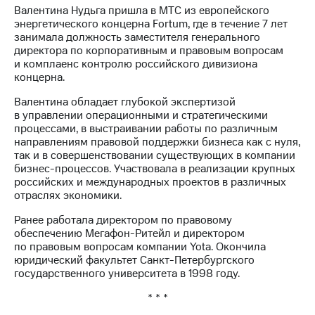
Раскрытие
Валентина Нудьга пришла в МТС из европейского
информации
энергетического концерна Fortum, где в течение 7 лет
Информация
занимала должность заместителя генерального
акционерам
директора по корпоративным и правовым вопросам
Документы
и комплаенс контролю российского дивизиона
ПАО
концерна.
"МТС"
Собрания
Валентина обладает глубокой экспертизой
акционеров
в управлении операционными и стратегическими
Личный
процессами, в выстраивании работы по различным
кабинет
направлениям правовой поддержки бизнеса как с нуля,
акционера
так и в совершенствовании существующих в компании
Акционерный
бизнес-процессов. Участвовала в реализации крупных
капитал
российских и международных проектов в различных
Контроль
отраслях экономики.
и
аудит
Ранее работала директором по правовому
Рынок
обеспечению Мегафон-Ритейл и директором
акций
по правовым вопросам компании Yota. Окончила
юридический факультет Санкт-Петербургского
Описание
государственного университета в 1998 году.
Программа
приобретения
* * *
Порядок