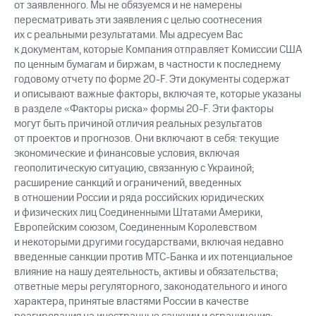
от заявленного. Мы не обязуемся и не намерены
пересматривать эти заявления с целью соотнесения
их с реальными результатами. Мы адресуем Вас
к документам, которые Компания отправляет Комиссии США
по ценным бумагам и биржам, в частности к последнему
годовому отчету по форме 20-F. Эти документы содержат
и описывают важные факторы, включая те, которые указаны
в разделе «Факторы риска» формы 20-F. Эти факторы
могут быть причиной отличия реальных результатов
от проектов и прогнозов. Они включают в себя: текущие
экономические и финансовые условия, включая
геополитическую ситуацию, связанную с Украиной;
расширение санкций и ограничений, введенных
в отношении России и ряда российских юридических
и физических лиц Соединенными Штатами Америки,
Европейским союзом, Соединенным Королевством
и некоторыми другими государствами, включая недавно
введенные санкции против МТС-Банка и их потенциальное
влияние на нашу деятельность, активы и обязательства;
ответные меры регуляторного, законодательного и иного
характера, принятые властями России в качестве