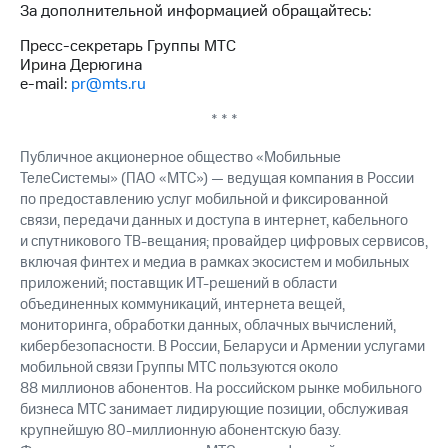
За дополнительной информацией обращайтесь:
выкупа
акций
Пресс-секретарь Группы МТС
Дивиденды
Ирина Дерюгина
Рынок
e-mail:
pr@mts.ru
облигаций
* * *
Описание
Еврооблигации-2023
Публичное акционерное общество «Мобильные
Уведомление
ТелеСистемы» (ПАО «МТС») — ведущая компания в России
о
по предоставлению услуг мобильной и фиксированной
погашении
именных
связи, передачи данных и доступа в интернет, кабельного
облигаций
и спутникового ТВ-вещания; провайдер цифровых сервисов,
Другое
включая финтех и медиа в рамках экосистем и мобильных
приложений; поставщик ИТ-решений в области
Регистратор
объединенных коммуникаций, интернета вещей,
Реквизиты
мониторинга, обработки данных, облачных вычислений,
Контакты
кибербезопасности. В России, Беларуси и Армении услугами
йчивое развитие
мобильной связи Группы МТС пользуются около
и деловая этика
88 миллионов абонентов. На российском рынке мобильного
На главную
бизнеса МТС занимает лидирующие позиции, обслуживая
крупнейшую 80-миллионную абонентскую базу.