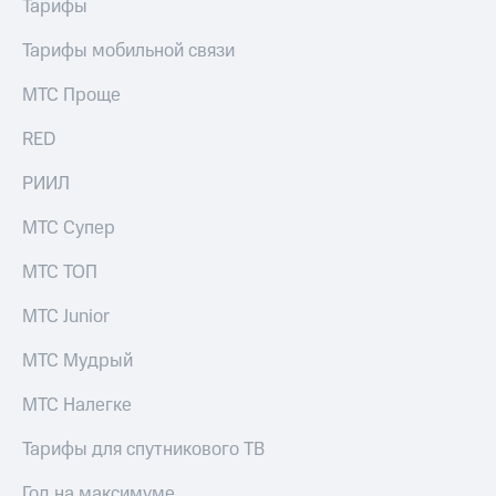
Тарифы
Тарифы мобильной связи
МТС Проще
RED
РИИЛ
МТС Супер
МТС ТОП
МТС Junior
МТС Мудрый
МТС Налегке
Тарифы для спутникового ТВ
Год на максимуме