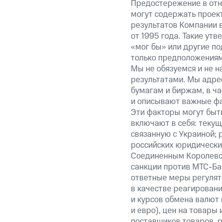
Предостережение в отн
могут содержать проек
результатов Компании 
от 1995 года. Такие ут
«мог бы» или другие по
только предположениями
Мы не обязуемся и не н
результатами. Мы адре
бумагам и биржам, в ча
и описывают важные фа
Эти факторы могут быть
включают в себя: теку
связанную с Украиной; 
российских юридически
Соединенным Королевст
санкции против МТС-Бан
ответные меры регулято
в качестве реагировани
и курсов обмена валют 
и евро), цен на товары
поставщиков товаров, р