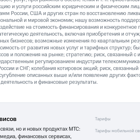
кцию и услуги российским юридическим и физическим лиц
амм России, США и других стран по восстановлению ликв
ональной и мировой экономик; нашу возможность поддер
здействие на стоимость финансирования и конкурентное 
атегическую деятельность, включая приобретения и отчуж
ных бизнесов; возможные изменения по квартальным резу
симость от развития новых услуг и тарифных структур; б
сов и положения на рынке; стратегию; риск, связанный с
ударственным регулированием индустрии телекоммуникац
России и СНГ; колебания котировок акций; риск, связанны
сугубление описанных выше и/или появление других факт
 деятельность и финансовые результаты.
рвисов
Тарифы
 связи, но и новых продуктах МТС:
Тарифы мобильной св
 медиа, финансовых сервисах,