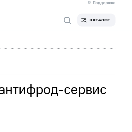
Поддержка
О МТС
я информация
Контакты
КАТАЛОГ
Медиа-центр
кты
Новости в регионе
Инвесторам и акционерам
ция акционерам
Документы
роль и аудит
Рынок акций
й
Описание
р
Реквизиты
Контакты
Устойчивое развитие
Комплаенс и деловая этика
На главную
 антифрод-сервис