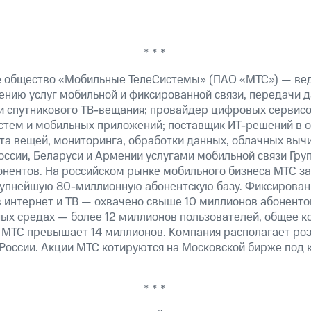
* * *
е общество «Мобильные ТелеСистемы» (ПАО «МТС») — ве
ению услуг мобильной и фиксированной связи, передачи д
 и спутникового ТВ-вещания; провайдер цифровых сервис
истем и мобильных приложений; поставщик ИТ-решений в 
та вещей, мониторинга, обработки данных, облачных выч
оссии, Беларуси и Армении услугами мобильной связи Гр
онентов. На российском рынке мобильного бизнеса МТС 
рупнейшую 80-миллионную абонентскую базу. Фиксирова
 интернет и ТВ — охвачено свыше 10 миллионов абоненто
ных средах — более 12 миллионов пользователей, общее к
 МТС превышает 14 миллионов. Компания располагает роз
 России. Акции МТС котируются на Московской бирже под 
* * *