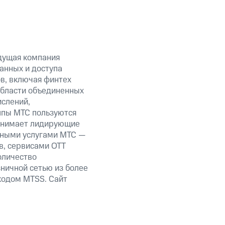
дущая компания
анных и доступа
ов, включая финтех
области объединенных
ислений,
уппы МТС пользуются
занимает лидирующие
нными услугами МТС —
в, сервисами OTT
оличество
ничной сетью из более
кодом MTSS. Сайт