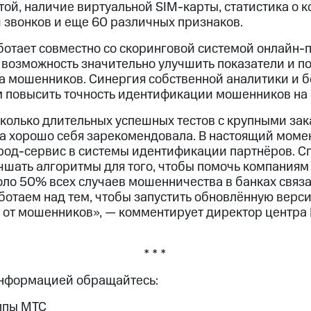
ой, наличие виртуальной SIM-карты, статистика о к
 звонков и еще 60 различных признаков.
отает совместно со скоринговой системой онлайн-
т возможность значительно улучшить показатели и п
а мошенников. Синергия собственной аналитики и 
 повысить точность идентификации мошенников на
колько длительных успешных тестов с крупными зак
а хорошо себя зарекомендовала. В настоящий моме
од-сервис в системы идентификации партнёров. Сп
шать алгоритмы для того, чтобы помочь компаниям 
оло 50% всех случаев мошенничества в банках связ
ботаем над тем, чтобы запустить обновлённую верс
от мошенников», — комментирует директор центра 
* * *
информацией обращайтесь:
ппы МТС