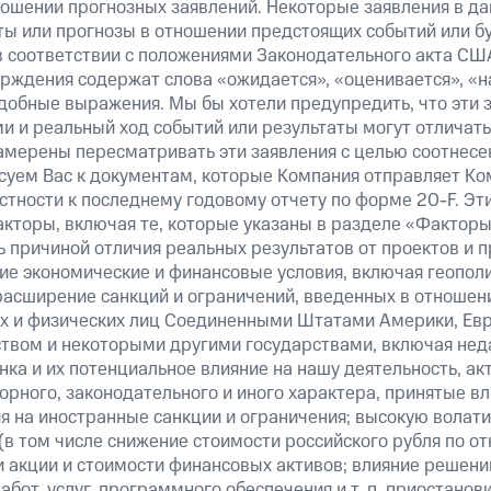
ошении прогнозных заявлений. Некоторые заявления в д
ты или прогнозы в отношении предстоящих событий или 
в соответствии с положениями Законодательного акта СШ
верждения содержат слова «ожидается», «оценивается», «н
добные выражения. Мы бы хотели предупредить, что эти 
 и реальный ход событий или результаты могут отличатьс
амерены пересматривать эти заявления с целью соотнесе
суем Вас к документам, которые Компания отправляет К
стности к последнему годовому отчету по форме 20-F. Э
кторы, включая те, которые указаны в разделе «Факторы
 причиной отличия реальных результатов от проектов и п
щие экономические и финансовые условия, включая геопол
расширение санкций и ограничений, введенных в отношени
х и физических лиц Соединенными Штатами Америки, Ев
вом и некоторыми другими государствами, включая нед
ка и их потенциальное влияние на нашу деятельность, акт
рного, законодательного и иного характера, принятые в
я на иностранные санкции и ограничения; высокую волати
(в том числе снижение стоимости российского рубля по о
 и акции и стоимости финансовых активов; влияние решен
абот, услуг, программного обеспечения и т. п. приостанов