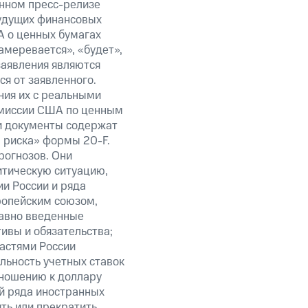
анном пресс-релизе
будущих финансовых
А о ценных бумагах
амеревается», «будет»,
заявления являются
я от заявленного.
ния их с реальными
омиссии США по ценным
ти документы содержат
 риска» формы 20-F.
рогнозов. Они
итическую ситуацию,
и России и ряда
ропейским союзом,
авно введенные
ивы и обязательства;
ластями России
льность учетных ставок
тношению к доллару
ий ряда иностранных
ить или прекратить