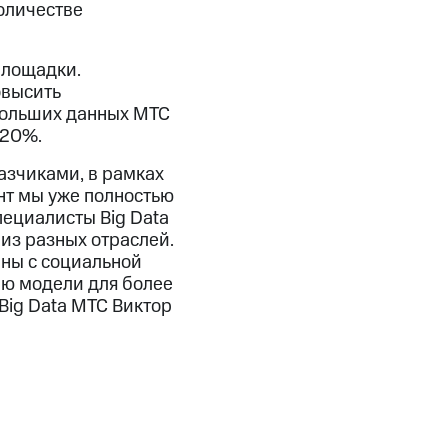
оличестве
площадки.
овысить
больших данных МТС
 20%.
азчиками, в рамках
нт мы уже полностью
ециалисты Big Data
из разных отраслей.
аны с социальной
ию модели для более
Big Data МТС Виктор