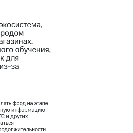
экосистема,
фродом
агазинах.
ого обучения,
к для
из-за
лять фрод на этапе
енную информацию
С и других
заться
продолжительности