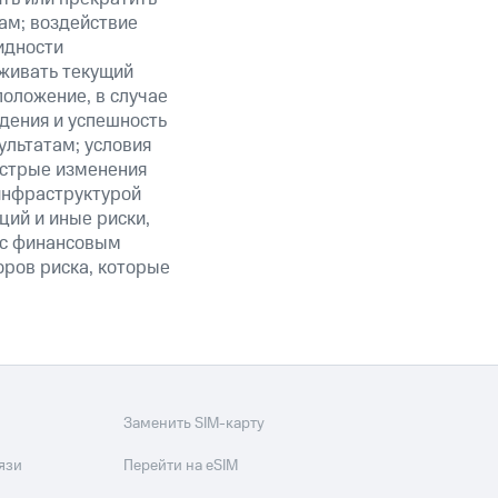
ам; воздействие
идности
живать текущий
положение, в случае
дения и успешность
льтатам; условия
ыстрые изменения
 инфраструктурой
ий и иные риски,
й с финансовым
оров риска, которые
Заменить SIM-карту
язи
Перейти на eSIM