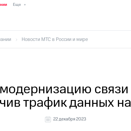
ании
Еще
ТС
Пресс-релизы
МТС о технологиях
ТС
История компании
Руководство региона
Правова
стижения
Интервью
Финансовая отчетность
Конта
пании
Новости МТС в России и мире
тивный секретарь
Раскрытие информации
Информа
ный кабинет акционера
Акционерный капитал
Конт
Порядок выкупа акций
Дивиденды
Рынок облигаци
 погашении именных облигаций
Другое
Регистрато
модернизацию связи 
чив трафик данных на
22 декабря 2023