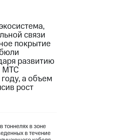
экосистема,
льной связи
ное покрытие
ибюли
одаря развитию
и МТС
году, а объем
ысив рост
 тоннелях в зоне
веденных в течение