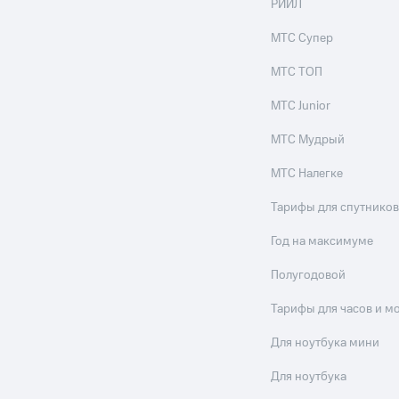
РИИЛ
МТС Супер
МТС ТОП
МТС Junior
МТС Мудрый
МТС Налегке
Тарифы для спутников
Год на максимуме
Полугодовой
Тарифы для часов и м
Для ноутбука мини
Для ноутбука