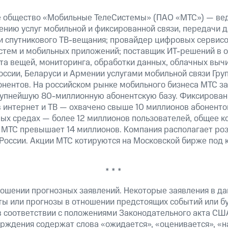
е общество «Мобильные ТелеСистемы» (ПАО «МТС») — ве
ению услуг мобильной и фиксированной связи, передачи д
 и спутникового ТВ-вещания; провайдер цифровых сервис
истем и мобильных приложений; поставщик ИТ-решений в 
та вещей, мониторинга, обработки данных, облачных выч
оссии, Беларуси и Армении услугами мобильной связи Гр
онентов. На российском рынке мобильного бизнеса МТС 
рупнейшую 80-миллионную абонентскую базу. Фиксирова
 интернет и ТВ — охвачено свыше 10 миллионов абоненто
ных средах — более 12 миллионов пользователей, общее к
 МТС превышает 14 миллионов. Компания располагает роз
 России. Акции МТС котируются на Московской бирже под 
* * *
ошении прогнозных заявлений. Некоторые заявления в д
ты или прогнозы в отношении предстоящих событий или 
в соответствии с положениями Законодательного акта СШ
верждения содержат слова «ожидается», «оценивается», «н