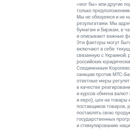
«мог бы» или другие по
только предположениями
Мы не обязуемся и не н
результатами. Мы адре
бумагам и биржам, в ча
и описывают важные фа
Эти факторы могут быть
включают в себя: теку
связанную с Украиной; 
российских юридически
Соединенным Королевст
санкции против МТС-Бан
ответные меры регулято
в качестве реагировани
и курсов обмена валют 
и евро), цен на товары
поставщиков товаров, р
поставлять свою проду
государственных прогр
и стимулированию наци