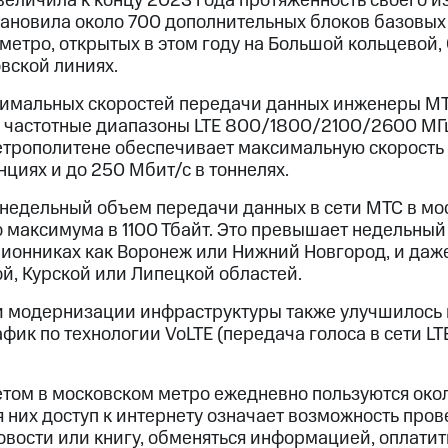
увеличила к концу 2023 года протяженность своего 
тановила около 700 дополнительных блоков базовых 
 метро, открытых в этом году на Большой кольцевой
вской линиях.
симальных скоростей передачи данных инженеры М
 частотные диапазоны LTE 800/1800/2100/2600 МГц.
трополитене обеспечивает максимальную скорость
нциях и до 250 Мбит/с в тоннелях.
 недельный объем передачи данных в сети МТС в мо
о максимума в 1100 Тбайт. Это превышает недельный
лионниках как Воронеж или Нижний Новгород, и даж
й, Курской или Липецкой областей.
и модернизации инфраструктуры также улучшилось 
фик по технологии VoLTE (передача голоса в сети LT
ом в московском метро ежедневно пользуются окол
 них доступ к интернету означает возможность пров
новости или книгу, обменяться информацией, оплатит