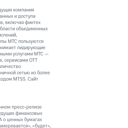
дущая компания
анных и доступа
ов, включая финтех
области объединенных
ислений,
уппы МТС пользуются
занимает лидирующие
нными услугами МТС —
в, сервисами OTT
оличество
ничной сетью из более
кодом MTSS. Сайт
анном пресс-релизе
будущих финансовых
А о ценных бумагах
амеревается», «будет»,