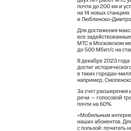
двух лет работ МТС 
почти до 200 км и ус
на 14 новых станциях
и Люблинско-Дмитро
Для достижения мак
все задействованные
МТС в Московском ме
до 500 Мбит/с на ста
В декабре 2023 года
достиг историческог
в таких городах-мил
например, Смоленско
За счет расширения 
речи — голосовой тра
почти на 60%.
«Мобильным интернет
наших абонентов. Для
с пользой: почитать 