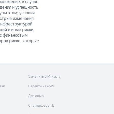
положение, в случае
дения и успешность
льтатам; условия
ыстрые изменения
 инфраструктурой
ий и иные риски,
й с финансовым
оров риска, которые
Заменить SIM-карту
язи
Перейти на eSIM
Для дома
Спутниковое ТВ