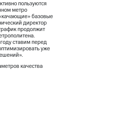
активно пользуются
чном метро
 «качающие» базовые
нический директор
 трафик продолжит
метрополитена.
году ставим перед
 оптимизировать уже
решений».
аметров качества