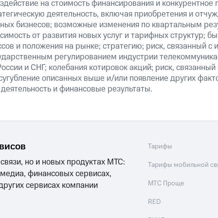
здействие на стоимость финансирования и конкурентное 
атегическую деятельность, включая приобретения и отчуж
ных бизнесов; возможные изменения по квартальным резу
симость от развития новых услуг и тарифных структур; б
сов и положения на рынке; стратегию; риск, связанный с
ударственным регулированием индустрии телекоммуникац
России и СНГ; колебания котировок акций; риск, связанны
сугубление описанных выше и/или появление других факт
 деятельность и финансовые результаты.
рвисов
Тарифы
 связи, но и новых продуктах МТС:
Тарифы мобильной св
 медиа, финансовых сервисах,
МТС Проще
 других сервисах компании
RED