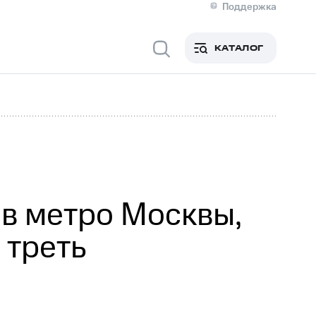
Поддержка
О МТС
я информация
Контакты
КАТАЛОГ
Медиа-центр
кты
Новости в регионе
Инвесторам и акционерам
ция акционерам
Документы
роль и аудит
Рынок акций
й
Описание
р
Реквизиты
Контакты
Устойчивое развитие
Комплаенс и деловая этика
На главную
в метро Москвы,
 треть