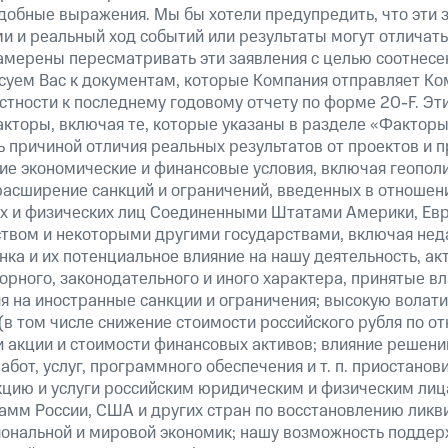
добные выражения. Мы бы хотели предупредить, что эти 
 и реальный ход событий или результаты могут отличатьс
амерены пересматривать эти заявления с целью соотнесе
суем Вас к документам, которые Компания отправляет К
стности к последнему годовому отчету по форме 20-F. Э
кторы, включая те, которые указаны в разделе «Факторы
 причиной отличия реальных результатов от проектов и п
щие экономические и финансовые условия, включая геопол
расширение санкций и ограничений, введенных в отношени
х и физических лиц Соединенными Штатами Америки, Ев
вом и некоторыми другими государствами, включая нед
ка и их потенциальное влияние на нашу деятельность, акт
рного, законодательного и иного характера, принятые в
я на иностранные санкции и ограничения; высокую волати
(в том числе снижение стоимости российского рубля по о
 и акции и стоимости финансовых активов; влияние решен
абот, услуг, программного обеспечения и т. п. приостанов
кцию и услуги российским юридическим и физическим лиц
амм России, США и других стран по восстановлению ликв
ональной и мировой экономик; нашу возможность поддер