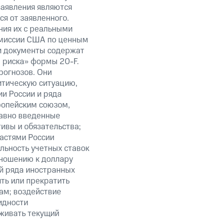
заявления являются
я от заявленного.
ния их с реальными
омиссии США по ценным
ти документы содержат
 риска» формы 20-F.
рогнозов. Они
итическую ситуацию,
и России и ряда
ропейским союзом,
авно введенные
ивы и обязательства;
ластями России
льность учетных ставок
тношению к доллару
ий ряда иностранных
ить или прекратить
ам; воздействие
идности
живать текущий