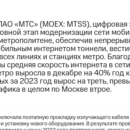
ПАО «МТС» (MOEX: MTSS), цифровая 
овной этап модернизации сети моби
метрополитене, обеспечив непрерыв
бильным интернетом тоннели, вест
всех линиях и станциях метро. Благ
ы средняя скорость интернета в сет
тро выросла в декабре на 40% год к 
х за 2023 год вырос на треть, прев
афика в целом по Москве втрое.
ключала поэтапную прокладку излучающего кабеля в
и установку нового оборудования. В результате про