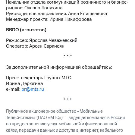
Начальник отдела коммуникаций розничного и бизнес-
выкупа
рынков: Оксана Лопухина
акций
Руководитель направления: Анна Епишенкова
Дивиденды
Менеджер проекта: Ирина Никифорова
Рынок
облигаций
BBDO (агентство)
Описание
Режиссер: Ярослав Чеважевский
Еврооблигации-2023
Оператор: Арсен Саркисян
Уведомление
о
* * *
погашении
именных
За дополнительной информацией обращайтесь:
облигаций
Пресс-секретарь Группы МТС
Другое
Ирина Дерюгина
e-mail:
pr@mts.ru
Регистратор
Реквизиты
* * *
Контакты
йчивое развитие
Публичное акционерное общество «Мобильные
и деловая этика
ТелеСистемы» (ПАО «МТС») — ведущая компания в России
На главную
по предоставлению услуг мобильной и фиксированной
связи, передачи данных и доступа в интернет, кабельного