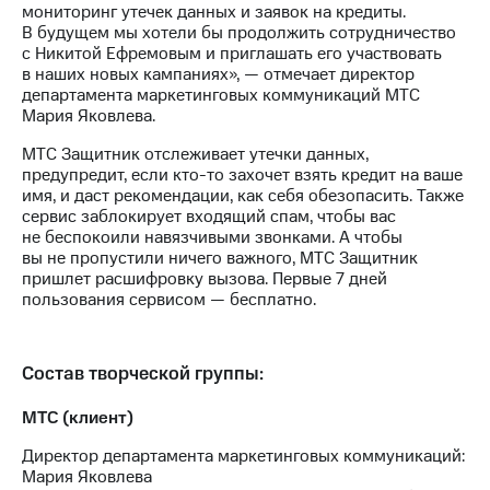
Раскрытие
мониторинг утечек данных и заявок на кредиты.
информации
В будущем мы хотели бы продолжить сотрудничество
Информация
с Никитой Ефремовым и приглашать его участвовать
акционерам
в наших новых кампаниях», — отмечает директор
Документы
департамента маркетинговых коммуникаций МТС
ПАО
Мария Яковлева.
"МТС"
Собрания
МТС Защитник отслеживает утечки данных,
акционеров
предупредит, если кто-то захочет взять кредит на ваше
Личный
имя, и даст рекомендации, как себя обезопасить. Также
кабинет
сервис заблокирует входящий спам, чтобы вас
акционера
не беспокоили навязчивыми звонками. А чтобы
Акционерный
вы не пропустили ничего важного, МТС Защитник
капитал
пришлет расшифровку вызова. Первые 7 дней
Контроль
пользования сервисом — бесплатно.
и
аудит
Рынок
Состав творческой группы:
акций
МТС (клиент)
Описание
Программа
Директор департамента маркетинговых коммуникаций:
приобретения
Мария Яковлева
Порядок