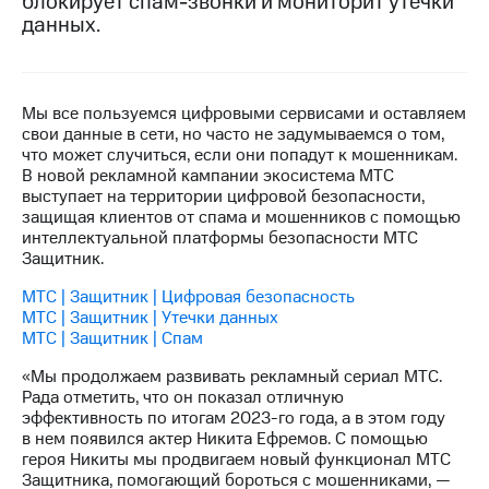
блокирует спам-звонки и мониторит утечки
данных.
МТС
о технологиях
Достижения
Мы все пользуемся цифровыми сервисами и оставляем
свои данные в сети, но часто не задумываемся о том,
Интервью
что может случиться, если они попадут к мошенникам.
В новой рекламной кампании экосистема МТС
Финансовая
выступает на территории цифровой безопасности,
отчетность
защищая клиентов от спама и мошенников с помощью
интеллектуальной платформы безопасности МТС
Контакты
Защитник.
Новости
МТС | Защитник | Цифровая безопасность
в
МТС | Защитник | Утечки данных
регионе
МТС | Защитник | Спам
м и акционерам
«Мы продолжаем развивать рекламный сериал МТС.
Корпоративное
Рада отметить, что он показал отличную
управление
эффективность по итогам 2023-го года, а в этом году
в нем появился актер Никита Ефремов. С помощью
Корпоративный
героя Никиты мы продвигаем новый функционал МТС
секретарь
Защитника, помогающий бороться с мошенниками, —