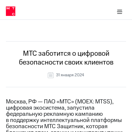
О
сторам и акционерам
Комплаенс и деловая этика
Устойчивое развитие
Медиа-центр
О МТС
О МТС
На главную
компании
О
компании
Стратегия
Стратегия
Все Новости
Карьера
в МТС
Карьера
в МТС
Пресс-
МТС заботится о цифровой
релизы
История
безопасности своих клиентов
компании
МТС
о технологиях
Руководство
31 января 2024
региона
Правовая
информация
Москва, РФ — ПАО «МТС» (MOEX: MTSS),
цифровая экосистема, запустила
Контакты
федеральную рекламную кампанию
в поддержку интеллектуальной платформы
Медиа-центр
Пресс-
безопасности МТС Защитник, которая
релизы