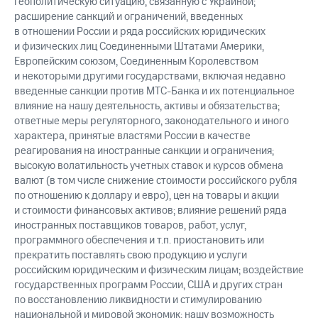
геополитическую ситуацию, связанную с Украиной;
расширение санкций и ограничений, введенных
в отношении России и ряда российских юридических
и физических лиц Соединенными Штатами Америки,
Европейским союзом, Соединенным Королевством
и некоторыми другими государствами, включая недавно
введенные санкции против МТС-Банка и их потенциальное
влияние на нашу деятельность, активы и обязательства;
ответные меры регуляторного, законодательного и иного
характера, принятые властями России в качестве
реагирования на иностранные санкции и ограничения;
высокую волатильность учетных ставок и курсов обмена
валют (в том числе снижение стоимости российского рубля
по отношению к доллару и евро), цен на товары и акции
и стоимости финансовых активов; влияние решений ряда
иностранных поставщиков товаров, работ, услуг,
программного обеспечения и т.п. приостановить или
прекратить поставлять свою продукцию и услуги
российским юридическим и физическим лицам; воздействие
государственных программ России, США и других стран
по восстановлению ликвидности и стимулированию
национальной и мировой экономик; нашу возможность