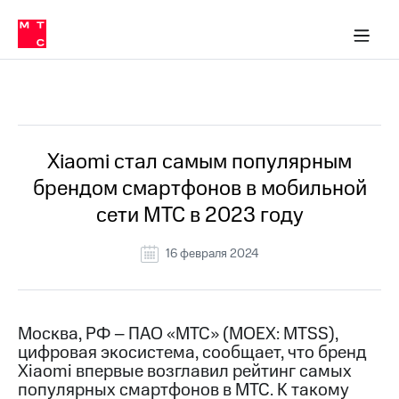
О
сторам и акционерам
Комплаенс и деловая этика
Устойчивое развитие
Медиа-центр
О МТС
О МТС
На главную
компании
О
компании
Стратегия
Стратегия
Все Новости
Карьера
в МТС
Карьера
в МТС
Пресс-
Xiaomi стал самым популярным
релизы
История
брендом смартфонов в мобильной
компании
МТС
сети МТС в 2023 году
о технологиях
Руководство
региона
16 февраля 2024
Правовая
информация
Контакты
Москва, РФ – ПАО «МТС» (MOEX: MTSS),
цифровая экосистема, сообщает, что бренд
Медиа-центр
Xiaomi впервые возглавил рейтинг самых
Пресс-
популярных смартфонов в МТС. К такому
релизы