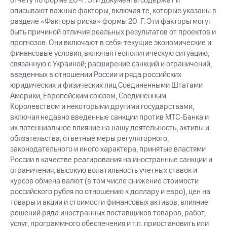
отчету по форме 20-F. Эти документы содержат и
описывают важные факторы, включая те, которые указаны в
разделе «Факторы риска» формы 20-F. Эти факторы могут
быть причиной отличия реальных результатов от проектов и
прогнозов. Они включают в себя: текущие экономические и
финансовые условия, включая геополитическую ситуацию,
связанную с Украиной; расширение санкций и ограничений,
введенных в отношении России и ряда российских
юридических и физических лиц Соединенными Штатами
Америки, Европейским союзом, Соединенным
Королевством и некоторыми другими государствами,
включая недавно введенные санкции против МТС-Банка и
их потенциальное влияние на нашу деятельность, активы и
обязательства; ответные меры регуляторного,
законодательного и иного характера, принятые властями
России в качестве реагирования на иностранные санкции и
ограничения; высокую волатильность учетных ставок и
курсов обмена валют (в том числе снижение стоимости
российского рубля по отношению к доллару и евро), цен на
товары и акции и стоимости финансовых активов; влияние
решений ряда иностранных поставщиков товаров, работ,
услуг, программного обеспечения и т.п. приостановить или