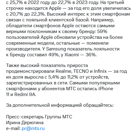
Раскрытие
с 25,7% в 2022 году до 22,7% в 2023 году. На третьей
информации
строчке находится Apple — за год его доля увеличилась
Информация
с 20,7% до 22,3%. Высокий интерес к этим смартфонам
акционерам
связан с лояльной клиентской базой. Например,
Документы
обладатели смартфонов Apple остаются самыми
ПАО
верными поклонникам к своему бренду: 59%
"МТС"
пользователей Apple обновили устройства на более
Собрания
современные модели, остальные — поменяли
акционеров
производителя. У Samsung показатель лояльности
Личный
к бренду составил 49%, у Xiaomi — 36%.
кабинет
акционера
Также высокий показатель прироста
Акционерный
продемонстрировали Realme, TECNO и Infinix — за год
капитал
их доля выросла с 5,4% до 11,2% от устройств,
Контроль
зарегистрированных в сети. Самыми популярными
и
смартфонами у абонентов МТС остались iPhone
аудит
11 и Redmi 9A.
Рынок
За дополнительной информацией обращайтесь:
акций
Пресс-секретарь Группы МТС
Описание
Ирина Дерюгина
Программа
e-mail:
pr@mts.ru
приобретения
Порядок