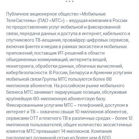
* * *
выкупа
акций
Публичное акционерное общество «Мобильные
Дивиденды
ТелеСистемы» (ПАО «МТС») – ведущая компания в России
Рынок
облигаций
по предоставлению услуг мобильной и фиксированной
связи, передачи данных и доступа в интернет, кабельного и
Описание
спутникового ТВ-вещания; провайдер цифровых сервисов,
Еврооблигации-2023
включая финтех и медиа в рамках экосистем и мобильных
Уведомление
приложений; поставщик ИТ-решений в области
о
объединенных коммуникаций, интернета вещей,
погашении
мониторинга, обработки данных, облачных вычислений,
именных
кибербезопасности. В России, Беларуси и Армении услугами
облигаций
мобильной связи Группы МТС пользуются более 88
Другое
миллионов абонентов. На российском рынке мобильного
Регистратор
бизнеса МТС занимает лидирующие позиции, обслуживая
Реквизиты
крупнейшую 80-миллионную абонентскую базу.
Контакты
Фиксированными услугами МТС – телефонией, доступом в
йчивое развитие
интернет и ТВ – охвачено свыше 10 миллионов абонентов,
и деловая этика
сервисами OTT и платного ТВ в различных средах – более 12
На главную
миллионов пользователей, общее количество экосистемных
клиентов МТС превышает 14 миллионов. Компания
располагает розничной сетью из более чем 4 600