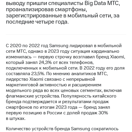
выводу пришли специалисты Big Data МТС,
проанализировав смартфоны,
МТС
зарегистрированные в мобильный сети, за
о технологиях
последние четыре года.
Достижения
Интервью
С 2020 по 2022 год Samsung лидировал в мобильной
Финансовая
сети МТС, однако в 2023 году ситуация кардинально
отчетность
изменилась — первую строчку возглавил бренд Xiaomi,
который занял 24,3% от всех телефонов,
Контакты
подключенных к мобильной сети. В 2022 году его доля
составляла 23,5%. По мнению аналитиков МТС,
Новости
лидерство Xiaomi связано с непрерывной
в
маркетинговой активностью и расширением
регионе
модельного ряда во всех ценовых сегментах, включая
флагманские устройства. Популярность китайского
м и акционерам
бренда подтверждается и результатами продаж
Корпоративное
смартфонов по итогам 2023 года — бренд занял
управление
первую позицию в России с долей продаж 30%
в штуках.
Корпоративный
секретарь
Количество устройств бренда Samsung сократилось