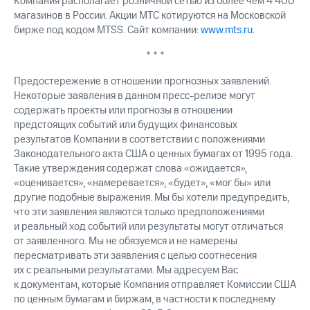
Компания располагает розничной сетью из более чем 4 400
магазинов в России. Акции МТС котируются на Московской
бирже под кодом MTSS. Сайт компании:
www.mts.ru
.
* * *
Предостережение в отношении прогнозных заявлений.
Некоторые заявления в данном пресс-релизе могут
содержать проекты или прогнозы в отношении
предстоящих событий или будущих финансовых
результатов Компании в соответствии с положениями
Законодательного акта США о ценных бумагах от 1995 года.
Такие утверждения содержат слова «ожидается»,
«оценивается», «намеревается», «будет», «мог бы» или
другие подобные выражения. Мы бы хотели предупредить,
что эти заявления являются только предположениями
и реальный ход событий или результаты могут отличаться
от заявленного. Мы не обязуемся и не намерены
пересматривать эти заявления с целью соотнесения
их с реальными результатами. Мы адресуем Вас
к документам, которые Компания отправляет Комиссии США
по ценным бумагам и биржам, в частности к последнему