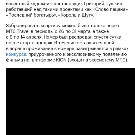
выкупа
известный художник-постановщик Григорий Пушкин,
акций
работавший над такими проектами как «Слово пацана»,
Дивиденды
«Последний богатырь», «Король и Шут».
Рынок
Забронировать квартиру можно было только через
облигаций
МТС Travel в периоды с 26 по 31 марта, а также
с 8 по 14 апреля. Номер был распродан спустя сутки
Описание
после старта продаж. В течение оставшихся дней
Еврооблигации-2023
в апреле проживание в номере разыгрывается в рамках
Уведомление
конкурса
, приуроченного к эксклюзивному появлению
о
фильма на платформе KION (входит в экосистему МТС).
погашении
именных
облигаций
Другое
Регистратор
Реквизиты
Контакты
йчивое развитие
и деловая этика
На главную