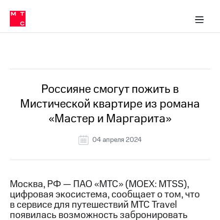
О
сторам и акционерам
Комплаенс и деловая этика
Устойчивое развитие
Медиа-центр
О МТС
О МТС
На главную
компании
О
компании
Стратегия
Стратегия
Все Новости
Карьера
в МТС
Карьера
в МТС
Пресс-
Россияне смогут пожить в
релизы
История
Мистической квартире из романа
компании
МТС
«Мастер и Маргарита»
о технологиях
Руководство
региона
04 апреля 2024
Правовая
информация
Контакты
Москва, РФ — ПАО «МТС» (MOEX: MTSS),
цифровая экосистема, сообщает о том, что
Медиа-центр
в сервисе для путешествий МТС Travel
Пресс-
появилась возможность забронировать
релизы