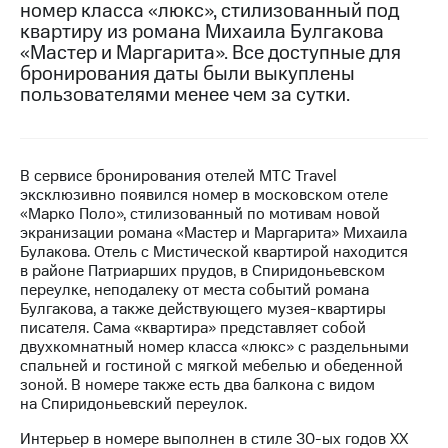
номер класса «люкс», стилизованный под
квартиру из романа Михаила Булгакова
МТС
«Мастер и Маргарита». Все доступные для
о технологиях
бронирования даты были выкуплены
Достижения
пользователями менее чем за сутки.
Интервью
Финансовая
В сервисе бронирования отелей МТС Travel
отчетность
эксклюзивно появился номер в московском отеле
«Марко Поло», стилизованный по мотивам новой
Контакты
экранизации романа «Мастер и Маргарита» Михаила
Булакова. Отель с Мистической квартирой находится
Новости
в районе Патриарших прудов, в Спиридоньевском
в
переулке, неподалеку от места событий романа
регионе
Булгакова, а также действующего музея-квартиры
писателя. Сама «квартира» представляет собой
м и акционерам
двухкомнатный номер класса «люкс» с раздельными
Корпоративное
спальней и гостиной с мягкой мебелью и обеденной
управление
зоной. В номере также есть два балкона с видом
на Спиридоньевский переулок.
Корпоративный
секретарь
Интерьер в номере выполнен в стиле 30-ых годов ХХ