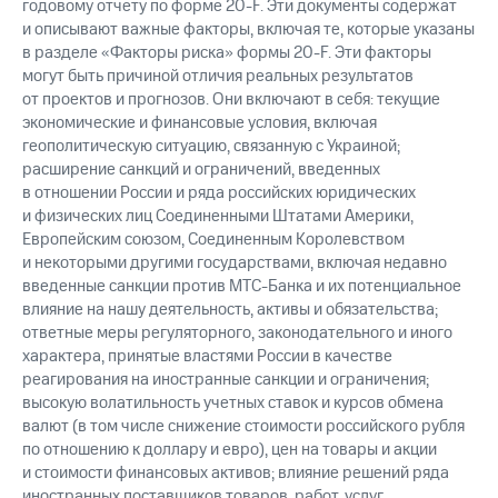
годовому отчету по форме 20-F. Эти документы содержат
и описывают важные факторы, включая те, которые указаны
в разделе «Факторы риска» формы 20-F. Эти факторы
могут быть причиной отличия реальных результатов
от проектов и прогнозов. Они включают в себя: текущие
экономические и финансовые условия, включая
геополитическую ситуацию, связанную с Украиной;
расширение санкций и ограничений, введенных
в отношении России и ряда российских юридических
и физических лиц Соединенными Штатами Америки,
Европейским союзом, Соединенным Королевством
и некоторыми другими государствами, включая недавно
введенные санкции против МТС-Банка и их потенциальное
влияние на нашу деятельность, активы и обязательства;
ответные меры регуляторного, законодательного и иного
характера, принятые властями России в качестве
реагирования на иностранные санкции и ограничения;
высокую волатильность учетных ставок и курсов обмена
валют (в том числе снижение стоимости российского рубля
по отношению к доллару и евро), цен на товары и акции
и стоимости финансовых активов; влияние решений ряда
иностранных поставщиков товаров, работ, услуг,