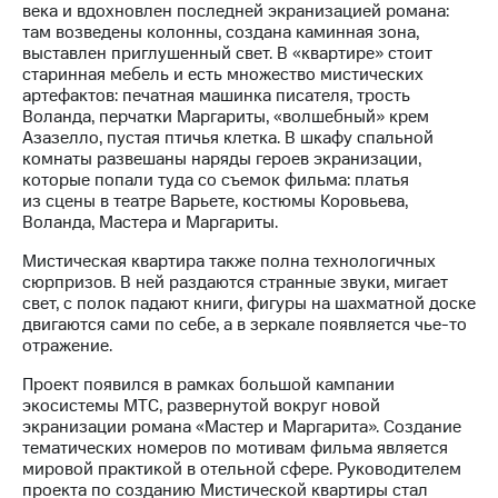
Раскрытие
века и вдохновлен последней экранизацией романа:
информации
там возведены колонны, создана каминная зона,
Информация
выставлен приглушенный свет. В «квартире» стоит
акционерам
старинная мебель и есть множество мистических
Документы
артефактов: печатная машинка писателя, трость
ПАО
Воланда, перчатки Маргариты, «волшебный» крем
"МТС"
Азазелло, пустая птичья клетка. В шкафу спальной
Собрания
комнаты развешаны наряды героев экранизации,
акционеров
которые попали туда со съемок фильма: платья
Личный
из сцены в театре Варьете, костюмы Коровьева,
кабинет
Воланда, Мастера и Маргариты.
акционера
Акционерный
Мистическая квартира также полна технологичных
капитал
сюрпризов. В ней раздаются странные звуки, мигает
Контроль
свет, с полок падают книги, фигуры на шахматной доске
и
двигаются сами по себе, а в зеркале появляется чье-то
аудит
отражение.
Рынок
акций
Проект появился в рамках большой кампании
экосистемы МТС, развернутой вокруг новой
Описание
экранизации романа «Мастер и Маргарита». Создание
Программа
тематических номеров по мотивам фильма является
приобретения
мировой практикой в отельной сфере. Руководителем
Порядок
проекта по созданию Мистической квартиры стал