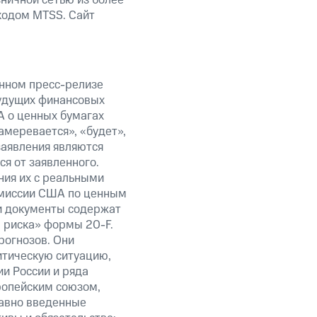
ничной сетью из более
кодом MTSS. Сайт
анном пресс-релизе
будущих финансовых
А о ценных бумагах
амеревается», «будет»,
заявления являются
я от заявленного.
ния их с реальными
омиссии США по ценным
ти документы содержат
 риска» формы 20-F.
рогнозов. Они
итическую ситуацию,
и России и ряда
ропейским союзом,
авно введенные