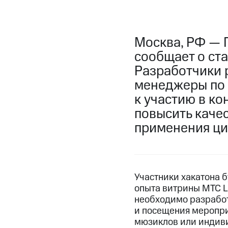
Москва, РФ — 
сообщает о ста
Разработчики р
менеджеры по 
к участию в ко
повысить каче
применения ци
Участники хакатона б
опыта витрины МТС Li
необходимо разработ
и посещения меропри
мюзиклов или индиви