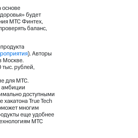
а основе
здоровья» будет
ния МТС Финтех,
проверять баланс,
 продукта
ероприятия
). Авторы
в Москве.
 тыс. рублей,
е для МТС.
ь амбиции
симально доступными
 хакатона True Tech
поможет многим
родукты еще удобнее
технологиям МТС