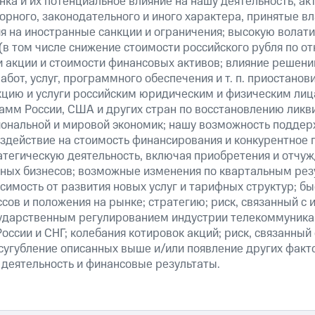
ка и их потенциальное влияние на нашу деятельность, акт
рного, законодательного и иного характера, принятые в
я на иностранные санкции и ограничения; высокую волати
(в том числе снижение стоимости российского рубля по о
 и акции и стоимости финансовых активов; влияние решен
абот, услуг, программного обеспечения и т. п. приостанов
кцию и услуги российским юридическим и физическим лиц
амм России, США и других стран по восстановлению ликв
ональной и мировой экономик; нашу возможность поддер
здействие на стоимость финансирования и конкурентное 
атегическую деятельность, включая приобретения и отчуж
ных бизнесов; возможные изменения по квартальным резу
симость от развития новых услуг и тарифных структур; б
сов и положения на рынке; стратегию; риск, связанный с
ударственным регулированием индустрии телекоммуникац
России и СНГ; колебания котировок акций; риск, связанны
сугубление описанных выше и/или появление других факт
 деятельность и финансовые результаты.