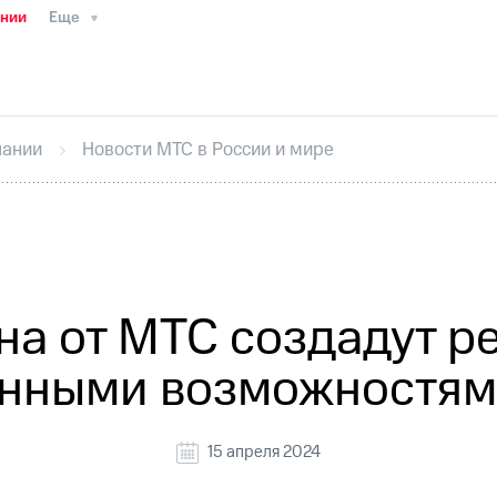
ании
Еще
ТС
Пресс-релизы
МТС о технологиях
ТС
История компании
Руководство региона
Правова
стижения
Интервью
Финансовая отчетность
Конта
пании
Новости МТС в России и мире
тивный секретарь
Раскрытие информации
Информа
ный кабинет акционера
Акционерный капитал
Конт
Порядок выкупа акций
Дивиденды
Рынок облигаци
 погашении именных облигаций
Другое
Регистрато
на от МТС создадут 
енными возможностям
15 апреля 2024