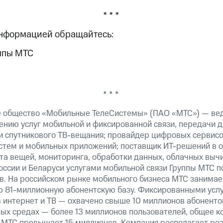
* * *
информацией обращайтесь:
ппы МТС
* * *
е общество «Мобильные ТелеСистемы» (ПАО «МТС») — ве
ению услуг мобильной и фиксированной связи, передачи д
 и спутникового ТВ-вещания; провайдер цифровых сервис
истем и мобильных приложений; поставщик ИТ-решений в 
та вещей, мониторинга, обработки данных, облачных выч
оссии и Беларуси услугами мобильной связи Группы МТС п
в. На российском рынке мобильного бизнеса МТС занима
 81-миллионную абонентскую базу. Фиксированными усл
 интернет и ТВ — охвачено свыше 10 миллионов абоненто
ных средах — более 13 миллионов пользователей, общее к