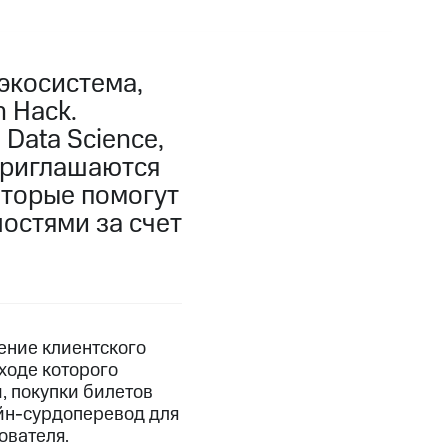
экосистема,
 Hack.
Data Science,
приглашаются
оторые помогут
остями за счет
ение клиентского
ходе которого
, покупки билетов
йн-сурдоперевод для
ователя.