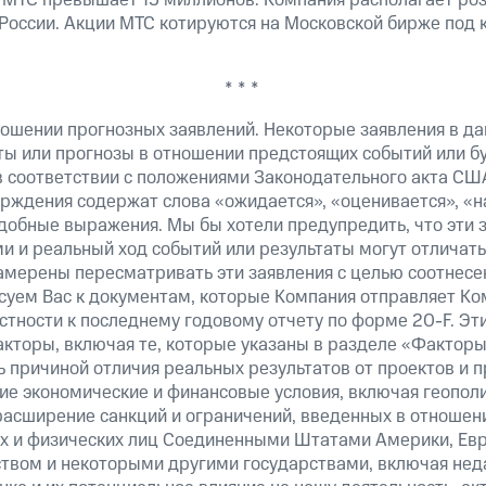
 МТС превышает 15 миллионов. Компания располагает роз
 России. Акции МТС котируются на Московской бирже под 
* * *
ошении прогнозных заявлений. Некоторые заявления в д
ты или прогнозы в отношении предстоящих событий или 
в соответствии с положениями Законодательного акта СШ
верждения содержат слова «ожидается», «оценивается», «н
добные выражения. Мы бы хотели предупредить, что эти 
 и реальный ход событий или результаты могут отличатьс
амерены пересматривать эти заявления с целью соотнесе
суем Вас к документам, которые Компания отправляет К
стности к последнему годовому отчету по форме 20-F. Э
кторы, включая те, которые указаны в разделе «Факторы
 причиной отличия реальных результатов от проектов и п
щие экономические и финансовые условия, включая геопол
расширение санкций и ограничений, введенных в отношени
х и физических лиц Соединенными Штатами Америки, Ев
вом и некоторыми другими государствами, включая нед