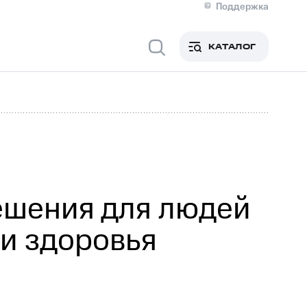
Поддержка
О МТС
я информация
Контакты
КАТАЛОГ
Медиа-центр
кты
Новости в регионе
Инвесторам и акционерам
ция акционерам
Документы
роль и аудит
Рынок акций
й
Описание
р
Реквизиты
Контакты
Устойчивое развитие
Комплаенс и деловая этика
На главную
решения для людей
и здоровья