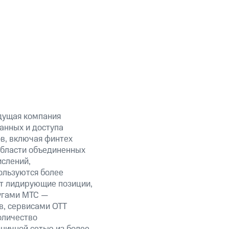
дущая компания
анных и доступа
ов, включая финтех
области объединенных
ислений,
ользуются более
ет лидирующие позиции,
угами МТС —
в, сервисами OTT
оличество