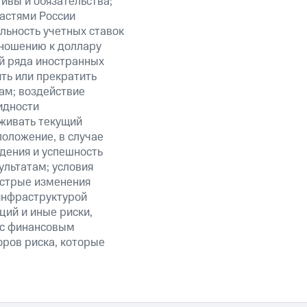
ивы и обязательства;
ластями России
льность учетных ставок
тношению к доллару
ий ряда иностранных
ить или прекратить
ам; воздействие
идности
живать текущий
положение, в случае
дения и успешность
льтатам; условия
ыстрые изменения
 инфраструктурой
ий и иные риски,
й с финансовым
оров риска, которые