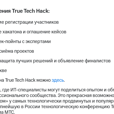
ния True Tech Hack:
ие регистрации участников
е хакатона и оглашение кейсов
чек-пойнты с экспертами
приёма проектов
 защита лучших решений и объявление финалистов
кве
а True Tech Hack можно
здесь
.
о, где ИТ-специалисты могут поделиться опытом и о
сионального сообщества. Это прекрасная возможнос
том» у самых технологически продвинутых и популя
упнейшую в России технологическую конференцию Tr
ма МТС.