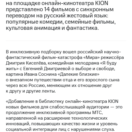
на площадке онлайн-кинотеатра KION
представлено 14 фильмов с синхронным
МТС
переводом на русский жестовый язык:
о технологиях
популярные комедии, семейные фильмы,
Достижения
культовая анимация и фантастика.
Интервью
Финансовая
В инклюзивную подборку вошел российский научно-
отчетность
фантастический фильм-катастрофа «Мира» режиссёра
Дмитрия Киселёва, комедийная мелодрама «Я буду
Контакты
жить» с Евгенией Дмитриевой о выборе и свободе,
картина Ивана Соснина «Далекие близкие»
Новости
о внезапном путешествии отца и его взрослого сына
в
через всю Россию, меняющем их отношение друг
регионе
к другу и другие ленты.
м и акционерам
«Добавление в библиотеку онлайн-кинотеатра KION
Корпоративное
новых фильмов для слабослышащей аудитории — это
управление
продолжение инклюзивной программы МТС,
направленной на расширение технологических
Корпоративный
инноваций, повышающих качество жизни и уровень
секретарь
социальной интеграции лиц с нарушениями слуха.