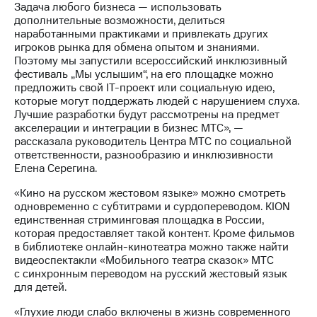
Раскрытие
Задача любого бизнеса — использовать
информации
дополнительные возможности, делиться
Информация
наработанными практиками и привлекать других
акционерам
игроков рынка для обмена опытом и знаниями.
Документы
Поэтому мы запустили всероссийский инклюзивный
ПАО
фестиваль „Мы услышим“, на его площадке можно
"МТС"
предложить свой IT-проект или социальную идею,
Собрания
которые могут поддержать людей с нарушением слуха.
акционеров
Лучшие разработки будут рассмотрены на предмет
Личный
акселерации и интеграции в бизнес МТС», —
кабинет
рассказала руководитель Центра МТС по социальной
акционера
ответственности, разнообразию и инклюзивности
Акционерный
Елена Серегина.
капитал
Контроль
«Кино на русском жестовом языке» можно смотреть
и
одновременно с субтитрами и сурдопереводом. KION
аудит
единственная стриминговая площадка в России,
Рынок
которая предоставляет такой контент. Кроме фильмов
акций
в библиотеке онлайн-кинотеатра можно также найти
видеоспектакли «Мобильного театра сказок» МТС
Описание
с синхронным переводом на русский жестовый язык
Программа
для детей.
приобретения
Порядок
«Глухие люди слабо включены в жизнь современного