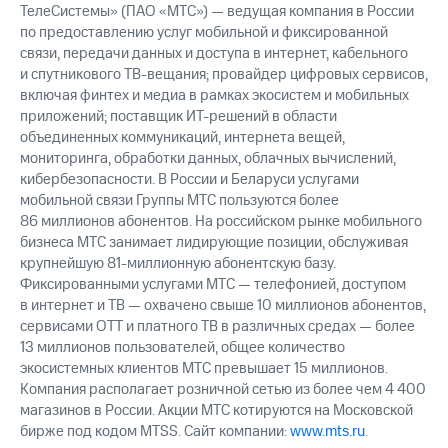
ТелеСистемы» (ПАО «МТС») — ведущая компания в России
по предоставлению услуг мобильной и фиксированной
связи, передачи данных и доступа в интернет, кабельного
и спутникового ТВ-вещания; провайдер цифровых сервисов,
включая финтех и медиа в рамках экосистем и мобильных
приложений; поставщик ИТ-решений в области
объединенных коммуникаций, интернета вещей,
мониторинга, обработки данных, облачных вычислений,
кибербезопасности. В России и Беларуси услугами
мобильной связи Группы МТС пользуются более
86 миллионов абонентов. На российском рынке мобильного
бизнеса МТС занимает лидирующие позиции, обслуживая
крупнейшую 81-миллионную абонентскую базу.
Фиксированными услугами МТС — телефонией, доступом
в интернет и ТВ — охвачено свыше 10 миллионов абонентов,
сервисами OTT и платного ТВ в различных средах — более
13 миллионов пользователей, общее количество
экосистемных клиентов МТС превышает 15 миллионов.
Компания располагает розничной сетью из более чем 4 400
магазинов в России. Акции МТС котируются на Московской
бирже под кодом MTSS. Сайт компании:
www.mts.ru
.