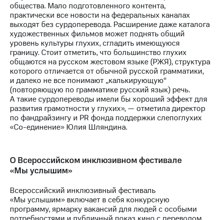
выкупа
общества. Мало подготовленного контента,
акций
практически все новости на федеральных каналах
Дивиденды
выходят без сурдоперевода. Расширение даже каталога
Рынок
художественных фильмов может поднять общий
облигаций
уровень культуры глухих, сгладить имеющуюся
границу. Стоит отметить, что большинство глухих
Описание
общаются на русском жестовом языке (РЖЯ), структура
Еврооблигации-2023
которого отличается от обычной русской грамматики,
Уведомление
и далеко не все понимают „калькирующую“
о
(повторяющую по грамматике русский язык) речь.
погашении
А такие сурдопереводы имели бы хороший эффект для
именных
развития грамотности у глухих», — отметила директор
облигаций
по фандрайзингу и PR фонда поддержки слепоглухих
Другое
«Со-единение» Юлия Шляндина.
Регистратор
Реквизиты
О Всероссийском инклюзивном фестивале
Контакты
«Мы услышим»
йчивое развитие
и деловая этика
Всероссийский инклюзивный фестиваль
На главную
«Мы услышим» включает в себя конкурсную
программу, ярмарку вакансий для людей с особыми
потребностями и публичный показ кино с переводом