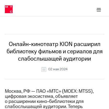
О
сторам и акционерам
Комплаенс и деловая этика
Устойчивое развитие
Медиа-центр
О МТС
О МТС
На главную
компании
О
компании
Стратегия
Стратегия
Все Новости
Карьера
в МТС
Карьера
в МТС
Пресс-
Онлайн-кинотеатр KION расширил
релизы
История
библиотеку фильмов и сериалов для
компании
МТС
слабослышащей аудитории
о технологиях
Руководство
региона
02 мая 2024
Правовая
информация
Контакты
Москва, РФ — ПАО «МТС» (MOEX: MTSS),
цифровая экосистема, объявляет
Медиа-центр
о расширении кино-библиотеки для
Пресс-
слабослышащей аудитории. Теперь
релизы