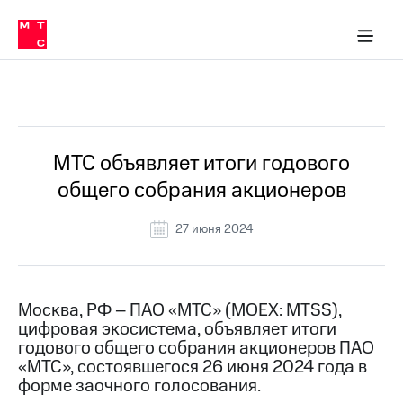
О
сторам и акционерам
Комплаенс и деловая этика
Устойчивое развитие
Медиа-центр
О МТС
О МТС
На главную
компании
О
компании
Стратегия
Стратегия
Все Новости
Карьера
в МТС
Карьера
в МТС
Пресс-
МТС объявляет итоги годового
релизы
История
общего собрания акционеров
компании
МТС
о технологиях
Руководство
27 июня 2024
региона
Правовая
информация
Москва, РФ – ПАО «МТС» (MOEX: MTSS),
цифровая экосистема, объявляет итоги
Контакты
годового общего собрания акционеров ПАО
«МТС», состоявшегося 26 июня 2024 года в
Медиа-центр
Пресс-
форме заочного голосования.
релизы