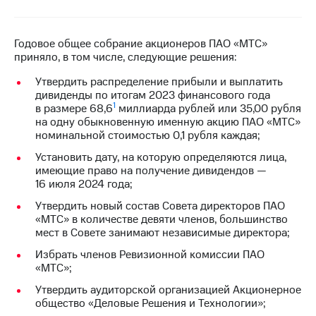
МТС
о технологиях
Годовое общее собрание акционеров ПАО «МТС»
приняло, в том числе, следующие решения:
Достижения
Утвердить распределение прибыли и выплатить
Интервью
дивиденды по итогам 2023 финансового года
1
в размере 68,6
миллиарда рублей или 35,00 рубля
Финансовая
на одну обыкновенную именную акцию ПАО «МТС»
отчетность
номинальной стоимостью 0,1 рубля каждая;
Контакты
Установить дату, на которую определяются лица,
имеющие право на получение дивидендов —
Новости
16 июля 2024 года;
в
Утвердить новый состав Совета директоров ПАО
регионе
«МТС» в количестве девяти членов, большинство
мест в Совете занимают независимые директора;
м и акционерам
Корпоративное
Избрать членов Ревизионной комиссии ПАО
управление
«МТС»;
Утвердить аудиторской организацией Акционерное
Корпоративный
общество «Деловые Решения и Технологии»;
секретарь