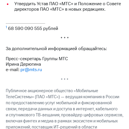
Раскрытие
Утвердить Устав ПАО «МТС» и Положение о Совете
информации
директоров ПАО «МТС» в новых редакциях.
Информация
акционерам
Документы
1
ПАО
68 590 090 555 рублей
"МТС"
* * *
Собрания
акционеров
За дополнительной информацией обращайтесь:
Личный
кабинет
Пресс-секретарь Группы МТС
акционера
Ирина Дерюгина
Акционерный
e-mail:
pr@mts.ru
капитал
Контроль
* * *
и
аудит
Публичное акционерное общество «Мобильные
Рынок
ТелеСистемы» (ПАО «МТС») — ведущая компания в России
акций
по предоставлению услуг мобильной и фиксированной
связи, передачи данных и доступа в интернет, кабельного
Описание
и спутникового ТВ-вещания; провайдер цифровых сервисов,
Программа
включая финтех и медиа в рамках экосистем и мобильных
приобретения
Порядок
приложений; поставщик ИТ-решений в области