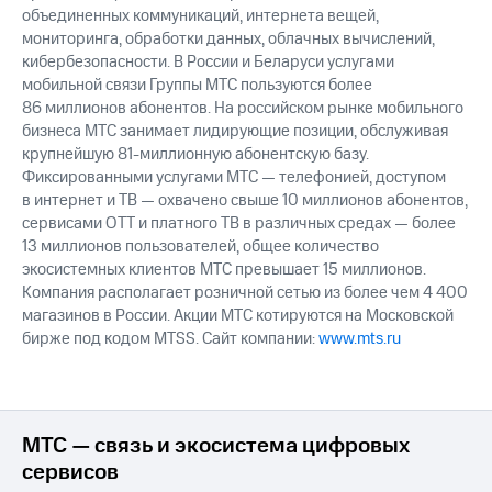
выкупа
объединенных коммуникаций, интернета вещей,
акций
мониторинга, обработки данных, облачных вычислений,
Дивиденды
кибербезопасности. В России и Беларуси услугами
Рынок
мобильной связи Группы МТС пользуются более
облигаций
86 миллионов абонентов. На российском рынке мобильного
бизнеса МТС занимает лидирующие позиции, обслуживая
Описание
крупнейшую 81-миллионную абонентскую базу.
Еврооблигации-2023
Фиксированными услугами МТС — телефонией, доступом
Уведомление
о
в интернет и ТВ — охвачено свыше 10 миллионов абонентов,
погашении
сервисами OTT и платного ТВ в различных средах — более
именных
13 миллионов пользователей, общее количество
облигаций
экосистемных клиентов МТС превышает 15 миллионов.
Другое
Компания располагает розничной сетью из более чем 4 400
магазинов в России. Акции МТС котируются на Московской
Регистратор
бирже под кодом MTSS. Сайт компании:
www.mts.ru
Реквизиты
Контакты
йчивое развитие
и деловая этика
На главную
МТС — связь и экосистема цифровых
сервисов