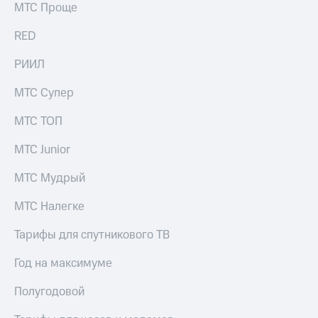
МТС Проще
RED
РИИЛ
МТС Супер
МТС ТОП
МТС Junior
МТС Мудрый
МТС Налегке
Тарифы для спутникового ТВ
Год на максимуме
Полугодовой