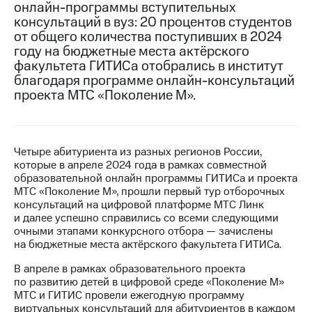
онлайн-программы вступительных
консультаций в вуз: 20 процентов студентов
МТС
от общего количества поступивших в 2024
о технологиях
году на бюджетные места актёрского
Достижения
факультета ГИТИСа отобрались в институт
благодаря программе онлайн-консультаций
Интервью
проекта МТС «Поколение М».
Финансовая
отчетность
Четыре абитуриента из разных регионов России,
Контакты
которые в апреле 2024 года в рамках совместной
образовательной онлайн программы ГИТИСа и проекта
Новости
МТС «Поколение М», прошли первый тур отборочных
в
консультаций на цифровой платформе МТС Линк
регионе
и далее успешно справились со всеми следующими
очными этапами конкурсного отбора — зачислены
м и акционерам
на бюджетные места актёрского факультета ГИТИСа.
Корпоративное
управление
В апреле в рамках образовательного проекта
по развитию детей в цифровой среде «Поколение М»
Корпоративный
МТС и ГИТИС провели ежегодную программу
секретарь
виртуальных консультаций для абитуриентов в каждом