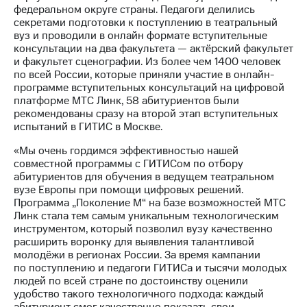
Раскрытие
федеральном округе страны. Педагоги делились
информации
секретами подготовки к поступлению в театральный
Информация
вуз и проводили в онлайн формате вступительные
акционерам
консультации на два факультета — актёрский факультет
Документы
и факультет сценографии. Из более чем 1400 человек
ПАО
по всей России, которые приняли участие в онлайн-
"МТС"
программе вступительных консультаций на цифровой
Собрания
платформе МТС Линк, 58 абитуриентов были
акционеров
рекомендованы сразу на второй этап вступительных
Личный
испытаний в ГИТИС в Москве.
кабинет
акционера
«Мы очень гордимся эффективностью нашей
Акционерный
совместной программы с ГИТИСом по отбору
капитал
абитуриентов для обучения в ведущем театральном
Контроль
вузе Европы при помощи цифровых решений.
и
Программа „Поколение М“ на базе возможностей МТС
аудит
Линк стала тем самым уникальным технологическим
Рынок
инструментом, который позволил вузу качественно
акций
расширить воронку для выявления талантливой
молодёжи в регионах России. За время кампании
Описание
по поступлению и педагоги ГИТИСа и тысячи молодых
Программа
людей по всей стране по достоинству оценили
приобретения
удобство такого технологичного подхода: каждый
Порядок