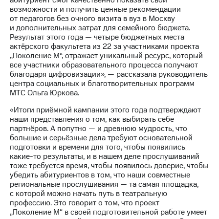
абитуриент смог качественно показать свои
выкупа
возможности и получить ценные рекомендации
акций
от педагогов без очного визита в вуз в Москву
Дивиденды
и дополнительных затрат для семейного бюджета.
Рынок
Результат этого года — четыре бюджетных места
облигаций
актёрского факультета из 22 за участниками проекта
„Поколение М“, отражает уникальный ресурс, который
Описание
все участники образовательного процесса получают
Еврооблигации-2023
благодаря цифровизации», — рассказала руководитель
Уведомление
центра социальных и благотворительных программ
о
МТС Ольга Юркова.
погашении
именных
«Итоги приёмной кампании этого года подтверждают
облигаций
наши представления о том, как выбирать себе
Другое
партнёров. А попутно — и древнюю мудрость, что
большие и серьёзные дела требуют основательной
Регистратор
подготовки и времени для того, чтобы появились
Реквизиты
какие-то результаты, и в нашем деле прослушиваний
Контакты
тоже требуется время, чтобы появилось доверие, чтобы
йчивое развитие
убедить абитуриентов в том, что наши совместные
и деловая этика
региональные прослушивания — та самая площадка,
На главную
с которой можно начать путь в театральную
профессию. Это говорит о том, что проект
„Поколение М“ в своей подготовительной работе умеет