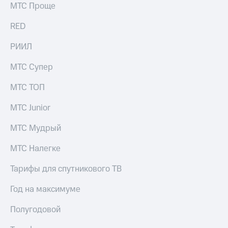
МТС Проще
RED
РИИЛ
МТС Супер
МТС ТОП
МТС Junior
МТС Мудрый
МТС Налегке
Тарифы для спутникового ТВ
Год на максимуме
Полугодовой