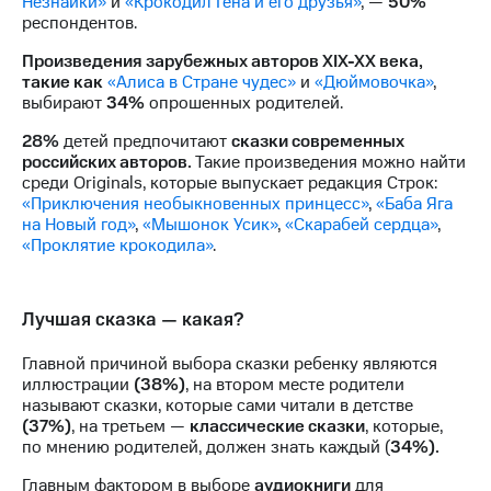
Незнайки»
и
«Крокодил Гена и его друзья»
, —
50%
выкупа
респондентов.
акций
Дивиденды
Произведения зарубежных авторов XIX-XX века,
Рынок
такие как
«Алиса в Стране чудес»
и
«Дюймовочка»
,
облигаций
выбирают
34%
опрошенных родителей.
Описание
28%
детей предпочитают
сказки современных
Еврооблигации-2023
российских авторов.
Такие произведения можно найти
Уведомление
среди Originals, которые выпускает редакция Строк:
о
«Приключения необыкновенных принцесс»
,
«Баба Яга
погашении
на Новый год»
,
«Мышонок Усик»
,
«Скарабей сердца»
,
именных
«Проклятие крокодила»
.
облигаций
Другое
Лучшая сказка — какая?
Регистратор
Реквизиты
Главной причиной выбора сказки ребенку являются
Контакты
иллюстрации
(38%)
, на втором месте родители
йчивое развитие
называют сказки, которые сами читали в детстве
и деловая этика
(37%)
, на третьем —
классические сказки
, которые,
На главную
по мнению родителей, должен знать каждый (
34%).
Главным фактором в выборе
аудиокниги
для