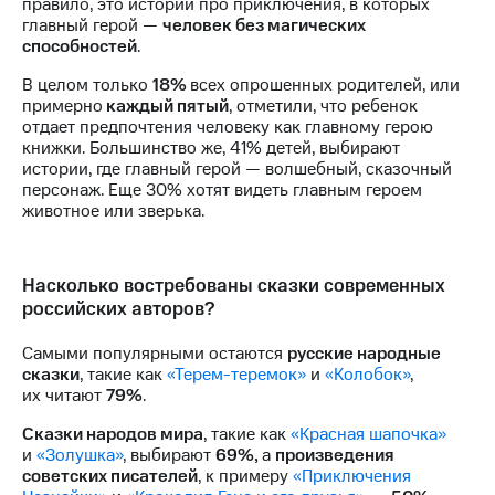
Раскрытие
правило, это истории про приключения, в которых
информации
главный герой —
человек без магических
Информация
способностей
.
акционерам
В целом только
18%
всех опрошенных родителей, или
Документы
примерно
каждый пятый
, отметили, что ребенок
ПАО
отдает предпочтения человеку как главному герою
"МТС"
книжки. Большинство же, 41% детей, выбирают
Собрания
истории, где главный герой — волшебный, сказочный
акционеров
персонаж. Еще 30% хотят видеть главным героем
Личный
животное или зверька.
кабинет
акционера
Акционерный
капитал
Насколько востребованы сказки современных
Контроль
российских авторов?
и
аудит
Самыми популярными остаются
русские народные
Рынок
сказки
, такие как
«Терем-теремок»
и
«Колобок»
,
акций
их читают
79%
.
Описание
Сказки народов мира
, такие как
«Красная шапочка»
Программа
и
«Золушка»
, выбирают
69%,
а
произведения
приобретения
советских писателей
, к примеру
«Приключения
Порядок