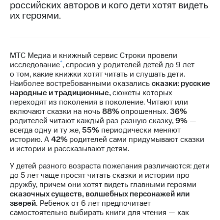
российских авторов и кого дети хотят видеть
их героями.
МТС
о технологиях
Достижения
МТС Медиа и книжный сервис Строки провели
Интервью
*
исследование
, спросив у родителей детей до 9 лет
о том, какие книжки хотят читать и слушать дети.
Финансовая
Наиболее востребованными оказались
сказки: русские
отчетность
народные и традиционные,
сюжеты которых
переходят из поколения в поколение. Читают или
Контакты
включают сказки на ночь
88%
опрошенных.
36%
родителей читают каждый раз разную сказку,
9%
—
Новости
всегда одну и ту же,
55%
периодически меняют
в
историю. А
42%
родителей сами придумывают сказки
регионе
и истории и рассказывают детям.
У детей разного возраста пожелания различаются: дети
м и акционерам
Корпоративное
до 5 лет чаще просят читать сказки и истории про
управление
дружбу, причем они хотят видеть главными героями
сказочных существ, волшебных персонажей или
Корпоративный
зверей.
Ребенок от 6 лет предпочитает
секретарь
самостоятельно выбирать книги для чтения — как