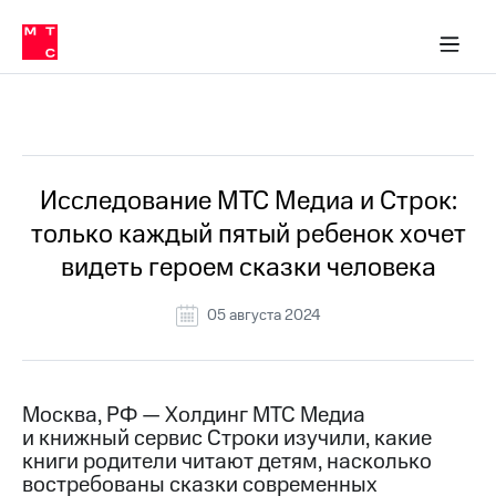
О
сторам и акционерам
Комплаенс и деловая этика
Устойчивое развитие
Медиа-центр
О МТС
О МТС
На главную
компании
О
компании
Стратегия
Стратегия
Все Новости
Карьера
в МТС
Карьера
в МТС
Пресс-
Исследование МТС Медиа и Строк:
релизы
История
только каждый пятый ребенок хочет
компании
МТС
видеть героем сказки человека
о технологиях
Руководство
региона
05 августа 2024
Правовая
информация
Контакты
Москва, РФ — Холдинг МТС Медиа
и книжный сервис Строки изучили, какие
Медиа-центр
книги родители читают детям, насколько
Пресс-
востребованы сказки современных
релизы