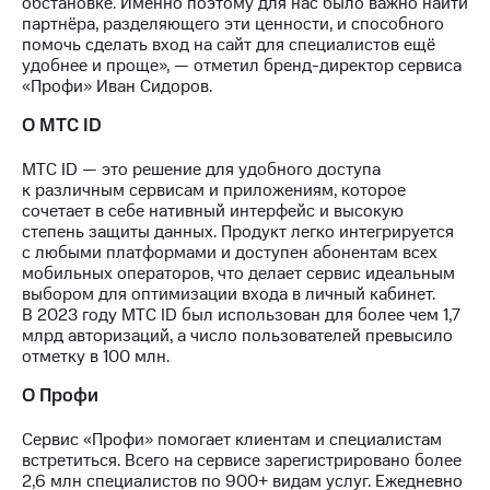
обстановке. Именно поэтому для нас было важно найти
выкупа
партнёра, разделяющего эти ценности, и способного
акций
помочь сделать вход на сайт для специалистов ещё
Дивиденды
удобнее и проще», — отметил бренд-директор сервиса
Рынок
«Профи» Иван Сидоров.
облигаций
О МТС ID
Описание
Еврооблигации-2023
МТС ID — это решение для удобного доступа
Уведомление
к различным сервисам и приложениям, которое
о
сочетает в себе нативный интерфейс и высокую
погашении
степень защиты данных. Продукт легко интегрируется
именных
с любыми платформами и доступен абонентам всех
облигаций
мобильных операторов, что делает сервис идеальным
Другое
выбором для оптимизации входа в личный кабинет.
В 2023 году МТС ID был использован для более чем 1,7
Регистратор
млрд авторизаций, а число пользователей превысило
Реквизиты
отметку в 100 млн.
Контакты
йчивое развитие
О Профи
и деловая этика
На главную
Сервис «Профи» помогает клиентам и специалистам
встретиться. Всего на сервисе зарегистрировано более
2,6 млн специалистов по 900+ видам услуг. Ежедневно