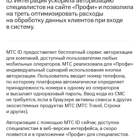
ID. Интеграция ускорила авторизацию
специалистов на сайте «Профи» и позволила
МТС
на треть оптимизировать расходы
о технологиях
на обработку данных клиентов при входе
в систему.
Достижения
Интервью
Финансовая
МТС ID предоставляет бесплатный сервис авторизации
отчетность
для компаний, доступный пользователям любых
мобильных операторов. МТС реализовала для «Профи»
Контакты
индивидуальный сценарий использования кнопки
авторизации. Пользователь вводит номер телефона,
Новости
по которому платформа автоматически определяет
в
принадлежность номера к одному из операторов
регионе
и высылает одноразовый пароль. Ввод кода из СМС
не требуется, если в браузере активны сеансы в других
экосистемных продуктах МТС (МТС Travel, Строки
м и акционерам
Корпоративное
и других).
управление
Авторизация с помощью МТС ID сейчас доступна
специалистам в веб-версии интерфейса, а скоро
Корпоративный
появится и в приложении «Профи» для специалистов.
секретарь