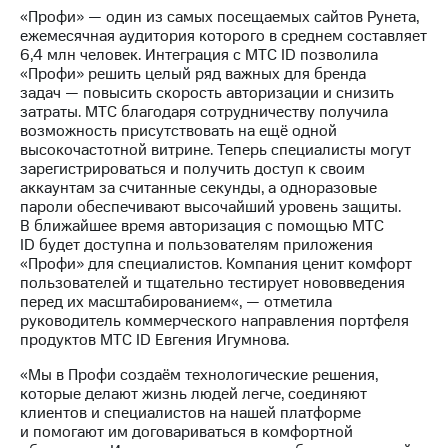
Раскрытие
«Профи» — один из самых посещаемых сайтов Рунета,
информации
ежемесячная аудитория которого в среднем составляет
Информация
6,4 млн человек. Интеграция с МТС ID позволила
акционерам
«Профи» решить целый ряд важных для бренда
Документы
задач — повысить скорость авторизации и снизить
ПАО
затраты. МТС благодаря сотрудничеству получила
"МТС"
возможность присутствовать на ещё одной
Собрания
высокочастотной витрине. Теперь специалисты могут
акционеров
зарегистрироваться и получить доступ к своим
Личный
аккаунтам за считанные секунды, а одноразовые
кабинет
пароли обеспечивают высочайший уровень защиты.
акционера
В ближайшее время авторизация с помощью МТС
Акционерный
ID будет доступна и пользователям приложения
капитал
«Профи» для специалистов. Компания ценит комфорт
Контроль
пользователей и тщательно тестирует нововведения
и
перед их масштабированием«, — отметила
аудит
руководитель коммерческого направления портфеля
Рынок
продуктов МТС ID Евгения Игумнова.
акций
«Мы в Профи создаём технологические решения,
Описание
которые делают жизнь людей легче, соединяют
Программа
клиентов и специалистов на нашей платформе
приобретения
и помогают им договариваться в комфортной
Порядок