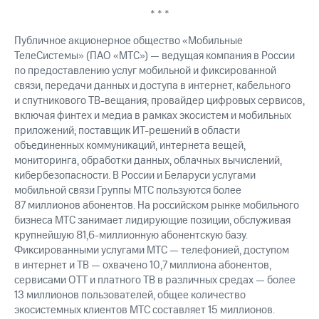
выкупа
* * *
акций
Дивиденды
Публичное акционерное общество «Мобильные
Рынок
ТелеСистемы» (ПАО «МТС») — ведущая компания в России
облигаций
по предоставлению услуг мобильной и фиксированной
связи, передачи данных и доступа в интернет, кабельного
Описание
и спутникового ТВ-вещания; провайдер цифровых сервисов,
Еврооблигации-2023
включая финтех и медиа в рамках экосистем и мобильных
Уведомление
о
приложений; поставщик ИТ-решений в области
погашении
объединенных коммуникаций, интернета вещей,
именных
мониторинга, обработки данных, облачных вычислений,
облигаций
кибербезопасности. В России и Беларуси услугами
Другое
мобильной связи Группы МТС пользуются более
87 миллионов абонентов. На российском рынке мобильного
Регистратор
бизнеса МТС занимает лидирующие позиции, обслуживая
Реквизиты
крупнейшую 81,6-миллионную абонентскую базу.
Контакты
Фиксированными услугами МТС — телефонией, доступом
йчивое развитие
в интернет и ТВ — охвачено 10,7 миллиона абонентов,
и деловая этика
сервисами OTT и платного ТВ в различных средах — более
На главную
13 миллионов пользователей, общее количество
экосистемных клиентов МТС составляет 15 миллионов.