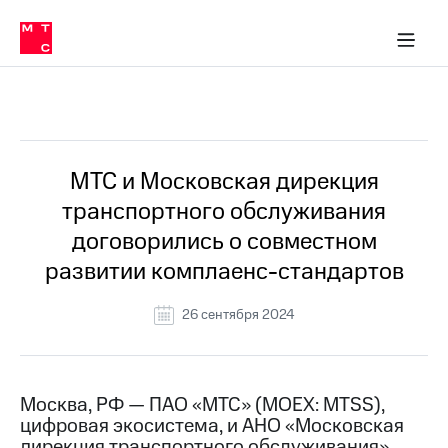
О
сторам и акционерам
Комплаенс и деловая этика
Устойчивое развитие
Медиа-центр
О МТС
О МТС
На главную
компании
О
компании
Стратегия
Стратегия
Все Новости
Карьера
в МТС
Карьера
в МТС
Пресс-
МТС и Московская дирекция
релизы
История
транспортного обслуживания
компании
МТС
договорились о совместном
о технологиях
Руководство
развитии комплаенс-стандартов
региона
Правовая
26 сентября 2024
информация
Контакты
Москва, РФ — ПАО «МТС» (MOEX: MTSS),
Медиа-центр
цифровая экосистема, и АНО «Московская
Пресс-
релизы
дирекция транспортного обслуживания»