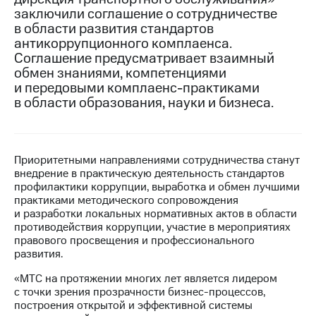
заключили соглашение о сотрудничестве
МТС
в области развития стандартов
о технологиях
антикоррупционного комплаенса.
Соглашение предусматривает взаимный
Достижения
обмен знаниями, компетенциями
и передовыми комплаенс-практиками
Интервью
в области образования, науки и бизнеса.
Финансовая
отчетность
Контакты
Приоритетными направлениями сотрудничества станут
внедрение в практическую деятельность стандартов
Новости
профилактики коррупции, выработка и обмен лучшими
в
практиками методического сопровождения
регионе
и разработки локальных нормативных актов в области
противодействия коррупции, участие в мероприятиях
м и акционерам
правового просвещения и профессионального
Корпоративное
развития.
управление
«МТС на протяжении многих лет является лидером
Корпоративный
с точки зрения прозрачности бизнес-процессов,
секретарь
построения открытой и эффективной системы