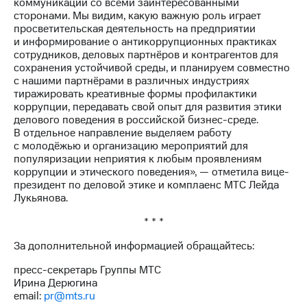
Раскрытие
коммуникаций со всеми заинтересованными
информации
сторонами. Мы видим, какую важную роль играет
Информация
просветительская деятельность на предприятии
акционерам
и информирование о антикоррупционных практиках
Документы
сотрудников, деловых партнёров и контрагентов для
ПАО
сохранения устойчивой среды, и планируем совместно
"МТС"
с нашими партнёрами в различных индустриях
Собрания
тиражировать креативные формы профилактики
акционеров
коррупции, передавать свой опыт для развития этики
Личный
делового поведения в российской бизнес-среде.
кабинет
В отдельное направление выделяем работу
акционера
с молодёжью и организацию мероприятий для
Акционерный
популяризации неприятия к любым проявлениям
капитал
коррупции и этического поведения», — отметила вице-
Контроль
президент по деловой этике и комплаенс МТС Лейда
и
Лукьянова.
аудит
* * *
Рынок
акций
За дополнительной информацией обращайтесь:
Описание
пресс-секретарь Группы МТС
Программа
Ирина Дерюгина
приобретения
email:
pr@mts.ru
Порядок