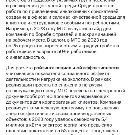
проектов в поддержку уязвимых групп населения
Раскрытие
и расширения доступной среды. Среди проектов:
информации
работа по привлечению инклюзивных соискателей,
Информация
создание в офисах и салонах качественной среды для
акционерам
клиентов и сотрудников с особыми потребностями.
Документы
Например, в 2023 году МТС выпустила гайд для
ПАО
компаний по борьбе с травлей и дискриминацией
"МТС"
на рабочем месте. В целом, в МТС за 2023 год
Собрания
на 25 процентов выросли объемы трудоустройства
акционеров
работников в возрасте 50+ и работников
Личный
с инвалидностью.
кабинет
акционера
Для расчета
рейтинга социальной эффективности
Акционерный
учитывались показатели социального эффекта
капитал
деятельности и нагрузка на экологию. В рамках
Контроль
реализации проекта по снижению нагрузки
и
на окружающую среду, МТС перевела на электронный
аудит
документооборот 90 процентов закрывающих
Рынок
документов для корпоративных клиентов. Компания
акций
реализует комплексную программу по повышению
энергоэффективности своих производственных
Описание
объектов: в 2023 году удалось сэкономить 5,4
Программа
миллиона кВт•ч электроэнергии, что превысило
приобретения
плановые показатели на 53 процента. Продолжена
Порядок