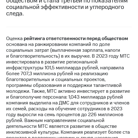
обществом и стала третьей по показателям
социальной эффективности и углеродного
МТС
следа.
о технологиях
Достижения
Оценка
рейтинга ответственности перед обществом
Интервью
основана на ранжировании компаний по доле
социальных затрат (выплаченная зарплата, налоги
Финансовая
и благотворительность) в их выручке. В 2023 году МТС
отчетность
инвестировала в развитие региональной
инфраструктуры 101,5 миллиарда рублей, направила
Контакты
более 707,3 миллиона рублей на реализацию
благотворительных и социальных проектов,
Новости
программы образования и поддержки талантливой
в
молодежи. Также, МТС активно инвестирует в развитие
регионе
и благополучие персонала: 1,043 миллиарда рублей
компания выделила на ДМС для сотрудников и членов
м и акционерам
их семей, расходы на обучение сотрудников в 2023
Корпоративное
году выросли на семь процентов до 226 миллионов
управление
рублей. Важным направлением социальной
деятельности МТС является развитие в обществе
Корпоративный
инклюзивной культуры. Компания реализует более ста
секретарь