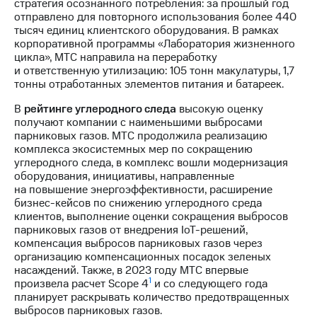
стратегия осознанного потребления: за прошлый год
выкупа
отправлено для повторного использования более 440
акций
тысяч единиц клиентского оборудования. В рамках
Дивиденды
корпоративной программы «Лаборатория жизненного
Рынок
цикла», МТС направила на переработку
облигаций
и ответственную утилизацию: 105 тонн макулатуры, 1,7
тонны отработанных элементов питания и батареек.
Описание
Еврооблигации-2023
В
рейтинге углеродного следа
высокую оценку
Уведомление
получают компании с наименьшими выбросами
о
парниковых газов. МТС продолжила реализацию
погашении
комплекса экосистемных мер по сокращению
именных
углеродного следа, в комплекс вошли модернизация
облигаций
оборудования, инициативы, направленные
Другое
на повышение энергоэффективности, расширение
бизнес-кейсов по снижению углеродного среда
Регистратор
клиентов, выполнение оценки сокращения выбросов
Реквизиты
парниковых газов от внедрения IoT-решений,
Контакты
компенсация выбросов парниковых газов через
йчивое развитие
организацию компенсационных посадок зеленых
и деловая этика
насаждений. Также, в 2023 году МТС впервые
На главную
1
произвела расчет Scope 4
и со следующего года
планирует раскрывать количество предотвращенных
выбросов парниковых газов.