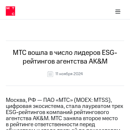
О
сторам и акционерам
Комплаенс и деловая этика
Устойчивое развитие
Медиа-центр
О МТС
О МТС
На главную
компании
О
компании
Стратегия
Стратегия
Все Новости
Карьера
в МТС
Карьера
в МТС
Пресс-
МТС вошла в число лидеров ESG-
релизы
История
рейтингов агентства AK&M
компании
МТС
о технологиях
Руководство
11 ноября 2024
региона
Правовая
информация
Москва, РФ — ПАО «МТС» (MOEX: MTSS),
цифровая экосистема, стала лауреатом трех
Контакты
ESG-рейтингов компаний рейтингового
агентства AK&M. МТС заняла второе место
Медиа-центр
Пресс-
в рейтинге ответственности перед
релизы