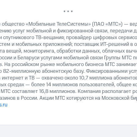
* * *
е общество «Мобильные ТелеСистемы» (ПАО «МТС») — ве
ению услуг мобильной и фиксированной связи, передачи д
 и спутникового ТВ-вещания; провайдер цифровых сервис
истем и мобильных приложений; поставщик ИТ-решений в 
та вещей, мониторинга, обработки данных, облачных выч
оссии и Беларуси услугами мобильной связи Группы МТС п
в. На российском рынке мобильного бизнеса МТС занимае
ю 82-миллионную абонентскую базу. Фиксированными ус
 интернет и ТВ — охвачено около 10,7 миллиона абоненто
ных средах — более 14 миллионов пользователей, общее к
 МТС составляет 16,8 миллионов. Компания располагает р
азинов в России. Акции МТС котируются на Московской б
.ru