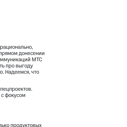
 рационально,
 прямом донесении
коммуникаций МТС
ть про выгоду
. Надеемся, что
спецпроектов.
 с фокусом
лько продуктовых