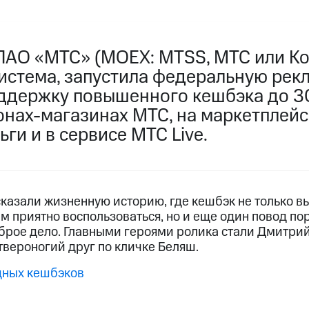
ПАО «МТС» (MOEX: MTSS, МТС или Ко
истема, запустила федеральную рек
ддержку повышенного кешбэка до 3
лонах-магазинах МТС, на маркетплей
ги и в сервисе МТС Live.
сказали жизненную историю, где кешбэк не только в
 приятно воспользоваться, но и еще один повод по
оброе дело. Главными героями ролика стали Дмитрий
твероногий друг по кличке Беляш.
дных кешбэков