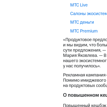
МТС Live
Салоны экосисте
МТС деньги
МТС Premium
«Продуктовое предло
и мы видим, что бол
сути предложения, —
Мария Яковлева. — В
нашего экосистемног
у нас получилось».
Рекламная кампания с
Помимо имиджевого 
на продуктовых сооб
О повышенном ке
Повышенный кешбэк д