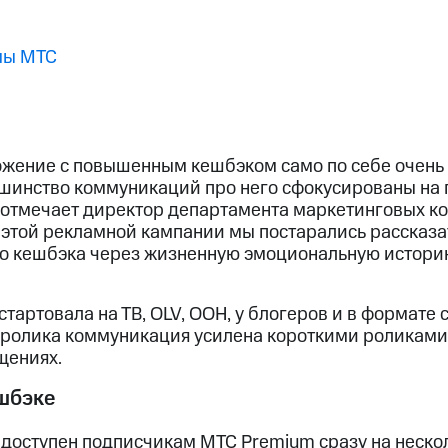
мы МТС
жение с повышенным кешбэком само по себе очень
ьшинство коммуникаций про него сфокусированы на
 отмечает директор департамента маркетинговых 
 этой рекламной кампании мы постарались рассказа
о кешбэка через жизненную эмоциональную историю
тартовала на ТВ, OLV, OOH, у блогеров и в формате 
ролика коммуникация усилена короткими роликами
щениях.
шбэке
оступен подписчикам МТС Premium сразу на неско