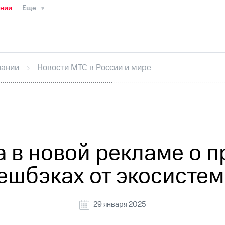
ании
Еще
ТС
Пресс-релизы
МТС о технологиях
ТС
История компании
Руководство региона
Правова
стижения
Интервью
Финансовая отчетность
Конта
пании
Новости МТС в России и мире
тивный секретарь
Раскрытие информации
Информа
ный кабинет акционера
Акционерный капитал
Конт
Порядок выкупа акций
Дивиденды
Рынок облигаци
 погашении именных облигаций
Другое
Регистрато
 в новой рекламе о 
ешбэках от экосисте
29 января 2025