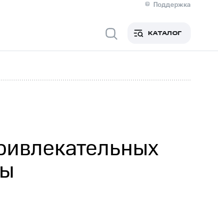
Поддержка
О МТС
я информация
Контакты
КАТАЛОГ
Медиа-центр
кты
Новости в регионе
Инвесторам и акционерам
ция акционерам
Документы
роль и аудит
Рынок акций
й
Описание
р
Реквизиты
Контакты
Устойчивое развитие
Комплаенс и деловая этика
На главную
привлекательных
мы