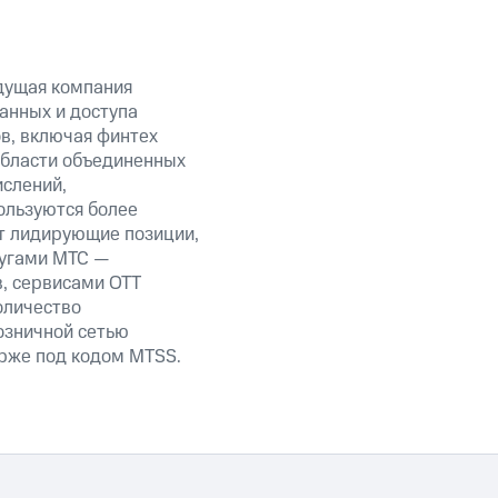
дущая компания
анных и доступа
ов, включая финтех
области объединенных
ислений,
ользуются более
т лидирующие позиции,
лугами МТС —
в, сервисами OTT
оличество
озничной сетью
ирже под кодом MTSS.