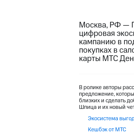
Москва, РФ — 
цифровая экос
кампанию в по
покупках в са
карты МТС День
В ролике авторы рас
предложение, которым
близких и сделать д
Шпица и их новый че
Экосистема выго
Кешбэк от МТС