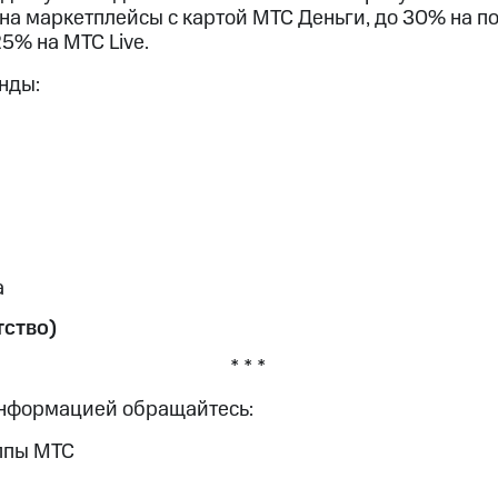
на маркетплейсы с картой МТС Деньги, до 30% на по
5% на МТС Live.
нды:
а
ство)
* * *
информацией обращайтесь:
ппы МТС