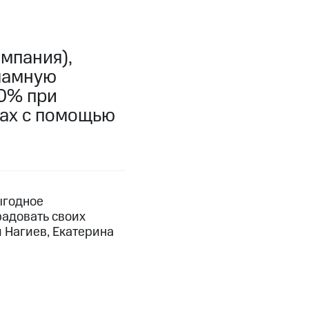
мпания),
ламную
0% при
сах с помощью
ыгодное
радовать своих
 Нагиев, Екатерина