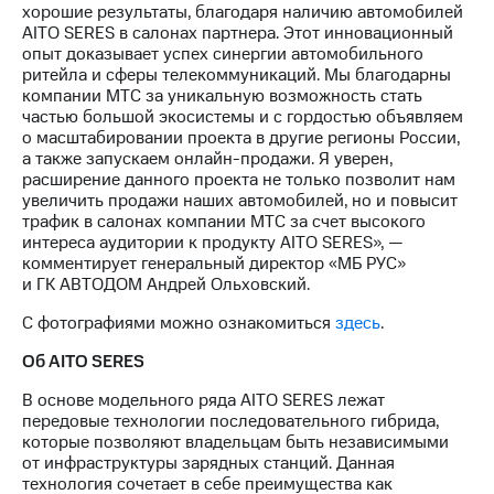
хорошие результаты, благодаря наличию автомобилей
выкупа
AITO SERES в салонах партнера. Этот инновационный
акций
опыт доказывает успех синергии автомобильного
Дивиденды
ритейла и сферы телекоммуникаций. Мы благодарны
Рынок
компании МТС за уникальную возможность стать
облигаций
частью большой экосистемы и с гордостью объявляем
о масштабировании проекта в другие регионы России,
Описание
а также запускаем онлайн-продажи. Я уверен,
Еврооблигации-2023
расширение данного проекта не только позволит нам
Уведомление
увеличить продажи наших автомобилей, но и повысит
о
трафик в салонах компании МТС за счет высокого
погашении
интереса аудитории к продукту AITO SERES», —
именных
комментирует генеральный директор «МБ РУС»
облигаций
и ГК АВТОДОМ Андрей Ольховский.
Другое
С фотографиями можно ознакомиться
здесь
.
Регистратор
Реквизиты
Об AITO SERES
Контакты
йчивое развитие
В основе модельного ряда AITO SERES лежат
и деловая этика
передовые технологии последовательного гибрида,
На главную
которые позволяют владельцам быть независимыми
от инфраструктуры зарядных станций. Данная
технология сочетает в себе преимущества как