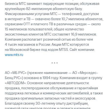
бизнеса МТС занимает лидирующие позиции, обслуживая
крупнейшую 82-миллионную абонентскую базу.
Фиксированными услугами МТС — телефонией, доступом
в интернет и ТВ — охвачено более 10,7 миллиона абонентов,
сервисами OTT и платного ТВ в различных средах — около
15 миллионов пользователей, общее количество
экосистемных клиентов МТС составляет 16,9 миллионов.
Компания располагает розничной сетью из более чем
4 тысяч магазинов в России. Акции МТС котируются
на Московской бирже под кодом MTSS. Сайт компании:
www.mts.ru
* * *
АО «МБ РУС» (прежнее наименование — AO «Мерседес-
Бенц PУC») основано в 1994 году. Компания входит в группу
«АВТОДОМ». Основное направление деятельности:
продажа, послепродажное обслуживание и гарантийная
поддержка легковых и коммерческих автомобилей, а также
продажа оригинальных запасных частей и аксессуаров.
Благодаря своему 30-летнему опыту дистрибуции,
развитой сети центров продаж и сервиса и команде