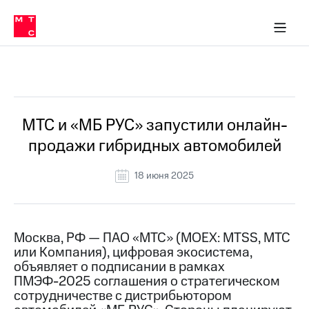
О
сторам и акционерам
Комплаенс и деловая этика
Устойчивое развитие
Медиа-центр
О МТС
О МТС
На главную
компании
О
компании
Стратегия
Стратегия
Все Новости
Карьера
в МТС
Карьера
в МТС
Пресс-
МТС и «МБ РУС» запустили онлайн-
релизы
История
продажи гибридных автомобилей
компании
МТС
о технологиях
Руководство
18 июня 2025
региона
Правовая
информация
Москва, РФ — ПАО «МТС» (MOEX: MTSS, МТС
или Компания), цифровая экосистема,
Контакты
объявляет о подписании в рамках
ПМЭФ-2025 соглашения о стратегическом
Медиа-центр
Пресс-
сотрудничестве с дистрибьютором
релизы