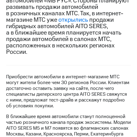
автомобилей «МБ РУС». Стороны планируют
развивать продажи автомобилей
МТС
в розничных каналах МТС. Так, в интернет-
о технологиях
магазине МТС уже
открылись
продажи
гибридных автомобилей AITO SERES,
Достижения
а в ближайшее время планируется начать
продажи автомобилей в салонах МТС,
Интервью
расположенных в нескольких регионах
Финансовая
России.
отчетность
Контакты
Приобрести автомобили в интернет-магазине МТС
Новости
могут жители более чем 30 регионов России. Клиентам
в
достаточно оставить заявку на сайте, после чего
регионе
специалисты дилерского центра AITO SERES свяжутся
с ними, предложат тест-драйв и расскажут подробно
м и акционерам
об условиях покупки.
Корпоративное
управление
В ближайшее время автомобили станут полноценной
частью розничного канала продаж экосистемы. Модели
Корпоративный
AITO SERES M5 и M7 появятся во флагманских салонах
секретарь
Москвы, Казани, Красноярска, Перми, Екатеринбурга