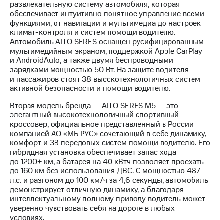
развлекательную систему автомобиля, которая
обеспечивает интуитивно понятное управление всеми
функциями, от навигации и мультимедиа до настроек
климат-контроля и систем помощи водителю.
Автомобиль AITO SERES оснащен русифицированным
мультимедийным экраном, поддержкой Apple CarPlay
и AndroidAuto, а также двумя беспроводными
зарядками мощностью 50 Вт. На защите водителя
и пассажиров стоят 38 высокотехнологичных систем
активной безопасности и помощи водителю.
Вторая модель бренда — AITO SERES M5 — это
элегантный высокотехнологичный спортивный
кроссовер, официальное представленный в России
компанией АО «МБ РУС» сочетающий в себе динамику,
комфорт и 38 передовых систем помощи водителю. Его
гибридная установка обеспечивает запас хода
до 1200+ км, а батарея на 40 кВтч позволяет проехать
до 160 км без использования ДВС. С мощностью 487
л.с. и разгоном до 100 км/ч за 4,6 секунды, автомобиль
демонстрирует отличную динамику, а благодаря
интеллектуальному полному приводу водитель может
уверенно чувствовать себя на дороге в любых
условиях.