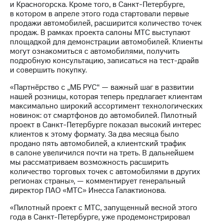
Раскрытие
и Красногорска. Кроме того, в Санкт-Петербурге,
информации
в котором в апреле этого года стартовали первые
Информация
продажи автомобилей, расширится количество точек
акционерам
продаж. В рамках проекта салоны МТС выступают
Документы
площадкой для демонстрации автомобилей. Клиенты
ПАО
могут ознакомиться с автомобилями, получить
"МТС"
подробную консультацию, записаться на тест-драйв
Собрания
и совершить покупку.
акционеров
Личный
«Партнёрство с „МБ РУС“ — важный шаг в развитии
кабинет
нашей розницы, которая теперь предлагает клиентам
акционера
максимально широкий ассортимент технологических
Акционерный
новинок: от смартфонов до автомобилей. Пилотный
капитал
проект в Санкт-Петербурге показал высокий интерес
Контроль
клиентов к этому формату. За два месяца было
и
продано пять автомобилей, а клиентский трафик
аудит
в салоне увеличился почти на треть. В дальнейшем
Рынок
мы рассматриваем возможность расширить
акций
количество торговых точек с автомобилями в других
регионах страны», — комментирует генеральный
Описание
директор ПАО «МТС» Инесса Галактионова.
Программа
«Пилотный проект с МТС, запущенный весной этого
приобретения
года в Санкт-Петербурге, уже продемонстрировал
Порядок