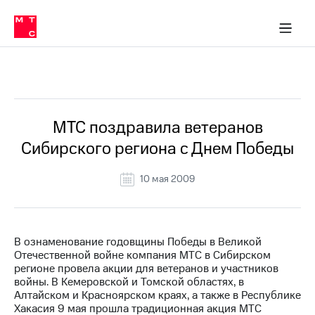
О
сторам и акционерам
Комплаенс и деловая этика
Устойчивое развитие
Медиа-центр
О МТС
О МТС
На главную
компании
О
компании
Стратегия
Стратегия
Все Новости
Карьера
в МТС
Карьера
в МТС
Пресс-
МТС поздравила ветеранов
релизы
История
Сибирского региона с Днем Победы
компании
МТС
о технологиях
Руководство
10 мая 2009
региона
Правовая
информация
В ознаменование годовщины Победы в Великой
Отечественной войне компания МТС в Сибирском
Контакты
регионе провела акции для ветеранов и участников
войны. В Кемеровской и Томской областях, в
Медиа-центр
Алтайском и Красноярском краях, а также в Республике
Пресс-
Хакасия 9 мая прошла традиционная акция МТС
релизы