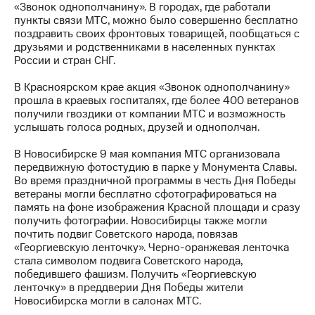
«Звонок однополчанину». В городах, где работали
пункты связи МТС, можно было совершенно бесплатно
МТС
поздравить своих фронтовых товарищей, пообщаться с
о технологиях
друзьями и родственниками в населенных пунктах
России и стран СНГ.
Достижения
В Красноярском крае акция «Звонок однополчанину»
Интервью
прошла в краевых госпиталях, где более 400 ветеранов
получили гвоздики от компании МТС и возможность
Финансовая
услышать голоса родных, друзей и однополчан.
отчетность
В Новосибирске 9 мая компания МТС организовала
Контакты
передвижную фотостудию в парке у Монумента Славы.
Во время праздничной программы в честь Дня Победы
Новости
ветераны могли бесплатно сфотографироваться на
в
память на фоне изображения Красной площади и сразу
регионе
получить фотографии. Новосибирцы также могли
почтить подвиг Советского народа, повязав
м и акционерам
«Георгиевскую ленточку». Черно-оранжевая ленточка
Корпоративное
стала символом подвига Советского народа,
управление
победившего фашизм. Получить «Георгиевскую
ленточку» в преддверии Дня Победы жители
Корпоративный
Новосибирска могли в салонах МТС.
секретарь