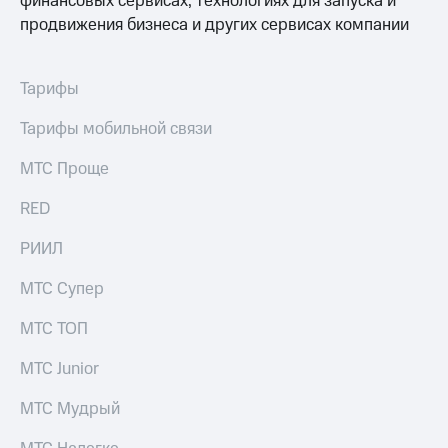
финансовых сервисах, технологиях для запуска и
выкупа
продвижения бизнеса и других сервисах компании
акций
Дивиденды
Рынок
облигаций
Тарифы
Описание
Тарифы мобильной связи
Еврооблигации-2023
Уведомление
МТС Проще
о
погашении
RED
именных
облигаций
РИИЛ
Другое
МТС Супер
Регистратор
Реквизиты
МТС ТОП
Контакты
йчивое развитие
МТС Junior
и деловая этика
На главную
МТС Мудрый