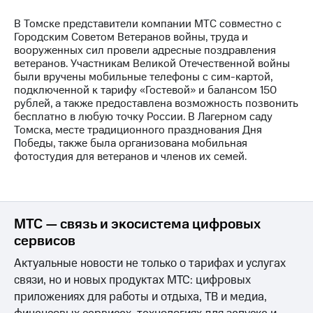
Раскрытие
информации
В Томске представители компании МТС совместно с
Информация
Городским Советом Ветеранов войны, труда и
акционерам
вооруженных сил провели адресные поздравления
Документы
ветеранов. Участникам Великой Отечественной войны
ПАО
были вручены мобильные телефоны с сим-картой,
"МТС"
подключенной к тарифу «Гостевой» и балансом 150
Собрания
рублей, а также предоставлена возможность позвонить
акционеров
бесплатно в любую точку России. В Лагерном саду
Личный
Томска, месте традиционного празднования Дня
кабинет
Победы, также была организована мобильная
акционера
фотостудия для ветеранов и членов их семей.
Акционерный
капитал
Контроль
и
аудит
МТС — связь и экосистема цифровых
Рынок
сервисов
акций
Актуальные новости не только о тарифах и услугах
Описание
связи, но и новых продуктах МТС: цифровых
Программа
приобретения
приложениях для работы и отдыха, ТВ и медиа,
Порядок