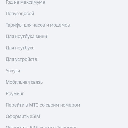
Год на максимуме
выкупа
акций
Полугодовой
Дивиденды
Рынок
Тарифы для часов и модемов
облигаций
Описание
Для ноутбука мини
Еврооблигации-2023
Уведомление
Для ноутбука
о
погашении
Для устройств
именных
облигаций
Услуги
Другое
Мобильная связь
Регистратор
Реквизиты
Роуминг
Контакты
йчивое развитие
Перейти в МТС со своим номером
и деловая этика
На главную
Оформить eSIM