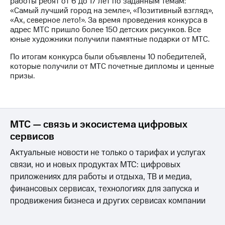
работы ребят от 6 до 17 лет по заданным темам:
«Самый лучший город на земле», «Позитивный взгляд»,
МТС
«Ах, северное лето!». За время проведения конкурса в
о технологиях
адрес МТС пришло более 150 детских рисунков. Все
юные художники получили памятные подарки от МТС.
Достижения
По итогам конкурса были объявлены 10 победителей,
Интервью
которые получили от МТС почетные дипломы и ценные
призы.
Финансовая
отчетность
Контакты
МТС — связь и экосистема цифровых
Новости
сервисов
в
регионе
Актуальные новости не только о тарифах и услугах
связи, но и новых продуктах МТС: цифровых
м и акционерам
приложениях для работы и отдыха, ТВ и медиа,
Корпоративное
финансовых сервисах, технологиях для запуска и
управление
продвижения бизнеса и других сервисах компании
Корпоративный
секретарь