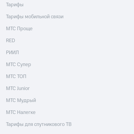
Раскрытие
Тарифы
информации
Информация
Тарифы мобильной связи
акционерам
Документы
МТС Проще
ПАО
"МТС"
RED
Собрания
акционеров
Личный
РИИЛ
кабинет
акционера
МТС Супер
Акционерный
капитал
МТС ТОП
Контроль
и
МТС Junior
аудит
Рынок
МТС Мудрый
акций
МТС Налегке
Описание
Программа
Тарифы для спутникового ТВ
приобретения
Порядок