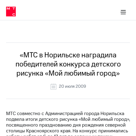
О
сторам и акционерам
Комплаенс и деловая этика
Устойчивое развитие
Медиа-центр
О МТС
О МТС
На главную
компании
О
компании
Стратегия
Стратегия
Все Новости
Карьера
в МТС
Карьера
в МТС
Пресс-
«МТС в Норильске наградила
релизы
История
победителей конкурса детского
компании
МТС
рисунка «Мой любимый город»
о технологиях
Руководство
региона
20 июля 2009
Правовая
информация
Контакты
МТС совместно с Администрацией города Норильска
подвела итоги детского рисунка «Мой любимый город»,
Медиа-центр
посвященного празднованию дня рождения северной
Пресс-
столицы Красноярского края. На конкурс принимались
релизы