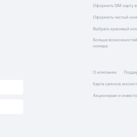
Оформить SIM-карту в
Оформить чистый но
Выбрать красивый но
Больше возможностей
номера
О компании
Подде
Карта салонов экоси
Акционерам и инвест