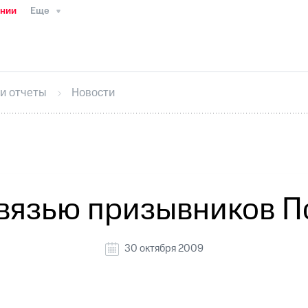
ании
Еще
ТС
Пресс-релизы
МТС о технологиях
ТС
История компании
Руководство региона
Правова
стижения
Интервью
Финансовая отчетность
Конта
 и отчеты
Новости
тивный секретарь
Раскрытие информации
Информа
ный кабинет акционера
Акционерный капитал
Конт
Порядок выкупа акций
Дивиденды
Рынок облигаци
 погашении именных облигаций
Другое
Регистрато
вязью призывников П
30 октября 2009