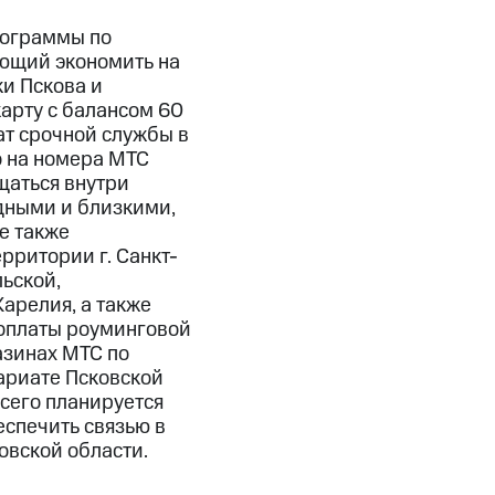
рограммы по
ющий экономить на
и Пскова и
карту с балансом 60
ат срочной службы в
о на номера МТС
щаться внутри
одными и близкими,
е также
рритории г. Санкт-
ьской,
арелия, а также
 оплаты роуминговой
азинах МТС по
ссариате Псковской
Всего планируется
еспечить связью в
вской области.