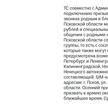
ТС совместно с Адми
подключению призывн
звонках родным и бл
Псковской области мо
рублей и специальны
общении с родными и
Псковской области со
группы, то есть с со
которые также могут 
предусмотрена возмож
Петербург и Ленингр
Калининградской, Но
Ненецкого автономно
составляющей. SIM-к
адресам: г. Псков, ул
области. Осенний при
призвать в армию око
ближайшее время. Ср