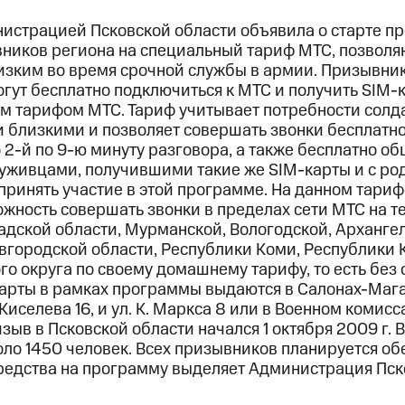
нистрацией Псковской области объявила о старте п
иков региона на специальный тариф МТС, позволя
изким во время срочной службы в армии. Призывник
гут бесплатно подключиться к МТС и получить SIM-
м тарифом МТС. Тариф учитывает потребности солд
 близкими и позволяет совершать звонки бесплатн
 2-й по 9-ю минуту разговора, а также бесплатно об
служивцами, получившими такие же SIM-карты и с р
принять участие в этой программе. На данном тариф
ность совершать звонки в пределах сети МТС на те
адской области, Мурманской, Вологодской, Архангел
вгородской области, Республики Коми, Республики К
го округа по своему домашнему тарифу, то есть без
арты в рамках программы выдаются в Салонах-Маг
. Киселева 16, и ул. К. Маркса 8 или в Военном коми
зыв в Псковской области начался 1 октября 2009 г. 
ло 1450 человек. Всех призывников планируется об
едства на программу выделяет Администрация Пско