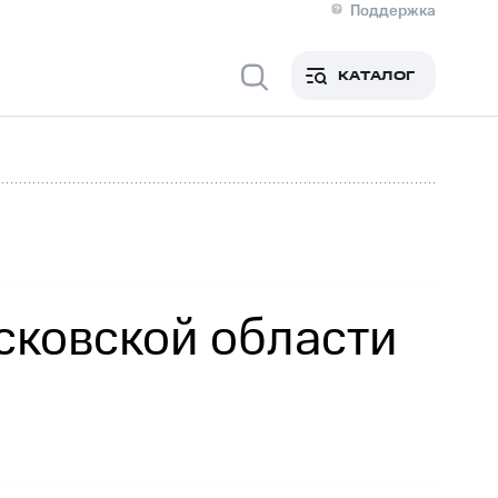
Поддержка
О МТС
я информация
Контакты
КАТАЛОГ
Медиа-центр
кты
Новости в регионе
Инвесторам и акционерам
ция акционерам
Документы
роль и аудит
Рынок акций
й
Описание
р
Реквизиты
Контакты
Устойчивое развитие
Комплаенс и деловая этика
На главную
сковской области