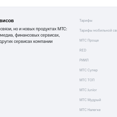
рвисов
Тарифы
 связи, но и новых продуктах МТС:
Тарифы мобильной св
 медиа, финансовых сервисах,
МТС Проще
 других сервисах компании
RED
РИИЛ
МТС Супер
МТС ТОП
МТС Junior
МТС Мудрый
МТС Налегке