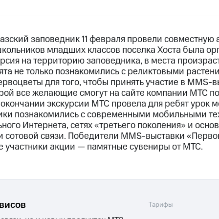
азский заповедник 11 февраля провели совместную 
школьников младших классов поселка Хоста была ор
рсия на территорию заповедника, в места произрас
ята не только познакомились с реликтовыми растени
рвоцветы для того, чтобы принять участие в MMS-в
орой все желающие смогут на сайте компании МТС по
о окончании экскурсии МТС провела для ребят урок 
ики познакомились с современными мобильными тех
ного Интернета, сетях «третьего поколения» и осно
и сотовой связи. Победители MMS-выставки «Перво
е участники акции — памятные сувениры от МТС.
рвисов
Тарифы