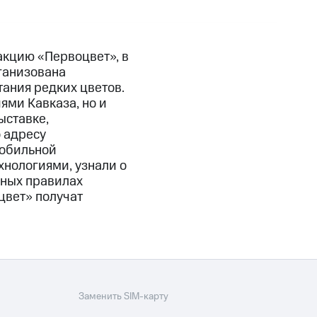
акцию «Первоцвет», в
ганизована
тания редких цветов.
ями Кавказа, но и
ыставке,
 адресу
мобильной
нологиями, узнали о
вных правилах
цвет» получат
Заменить SIM-карту