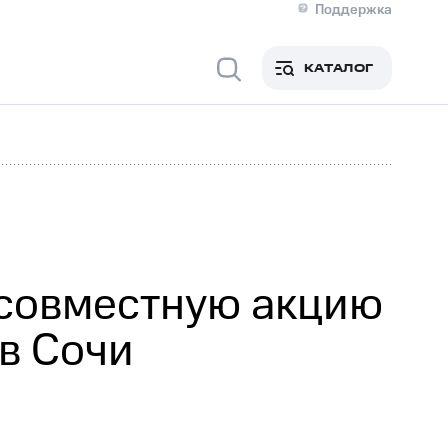
Поддержка
О МТС
я информация
Контакты
КАТАЛОГ
Медиа-центр
кты
Новости в регионе
Инвесторам и акционерам
ция акционерам
Документы
роль и аудит
Рынок акций
й
Описание
р
Реквизиты
Контакты
Устойчивое развитие
Комплаенс и деловая этика
На главную
 совместную акцию
в Сочи