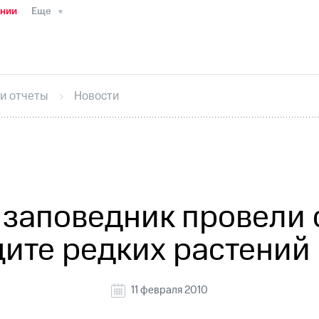
ании
Еще
ТС
Пресс-релизы
МТС о технологиях
ТС
История компании
Руководство региона
Правова
стижения
Интервью
Финансовая отчетность
Конта
 и отчеты
Новости
тивный секретарь
Раскрытие информации
Информа
ный кабинет акционера
Акционерный капитал
Конт
Порядок выкупа акций
Дивиденды
Рынок облигаци
 погашении именных облигаций
Другое
Регистрато
 заповедник провели
щите редких растений 
11 февраля 2010