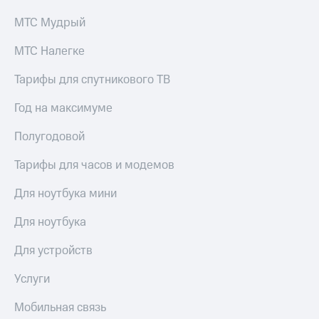
выкупа
акций
МТС Мудрый
Дивиденды
Рынок
МТС Налегке
облигаций
Тарифы для спутникового ТВ
Описание
Еврооблигации-2023
Год на максимуме
Уведомление
о
Полугодовой
погашении
именных
Тарифы для часов и модемов
облигаций
Другое
Для ноутбука мини
Регистратор
Для ноутбука
Реквизиты
Контакты
Для устройств
йчивое развитие
и деловая этика
Услуги
На главную
Мобильная связь