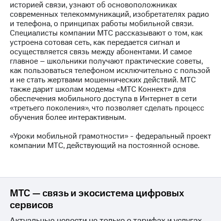
историей связи, узнают об основоположниках
современных телекоммуникаций, изобретателях радио
МТС
и телефона, о принципах работы мобильной связи.
о технологиях
Специалисты компании МТС рассказывают о том, как
устроена сотовая сеть, как передается сигнал и
Достижения
осуществляется связь между абонентами. И самое
главное – школьники получают практические советы,
Интервью
как пользоваться телефоном исключительно с пользой
и не стать жертвами мошеннических действий. МТС
Финансовая
также дарит школам модемы «МТС Коннект» для
отчетность
обеспечения мобильного доступа в Интернет в сети
«третьего поколения», что позволяет сделать процесс
Контакты
обучения более интерактивным.
Новости
«Уроки мобильной грамотности» - федеральный проект
в
компании МТС, действующий на постоянной основе.
регионе
м и акционерам
Корпоративное
управление
МТС — связь и экосистема цифровых
сервисов
Корпоративный
секретарь