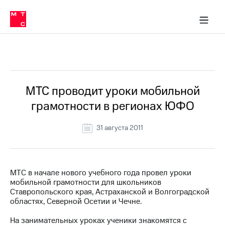
О
сторам и акционерам
Комплаенс и деловая этика
Устойчивое развитие
Медиа-центр
О МТС
О МТС
На главную
компании
О
компании
Стратегия
Стратегия
Все Новости
Карьера
в МТС
Карьера
в МТС
Пресс-
МТС проводит уроки мобильной
релизы
История
грамотности в регионах ЮФО
компании
МТС
о технологиях
Руководство
31 августа 2011
региона
Правовая
информация
МТС в начале нового учебного года провел уроки
мобильной грамотности для школьников
Контакты
Ставропольского края, Астраханской и Волгоградской
областях, Северной Осетии и Чечне.
Медиа-центр
Пресс-
На занимательных уроках ученики знакомятся с
релизы