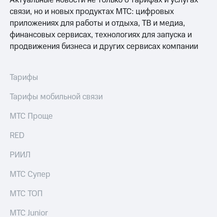
Актуальные новости не только о тарифах и услугах
Раскрытие
информации
связи, но и новых продуктах МТС: цифровых
Информация
приложениях для работы и отдыха, ТВ и медиа,
акционерам
финансовых сервисах, технологиях для запуска и
Документы
продвижения бизнеса и других сервисах компании
ПАО
"МТС"
Собрания
акционеров
Тарифы
Личный
кабинет
Тарифы мобильной связи
акционера
Акционерный
МТС Проще
капитал
Контроль
RED
и
аудит
РИИЛ
Рынок
акций
МТС Супер
Описание
МТС ТОП
Программа
приобретения
МТС Junior
Порядок