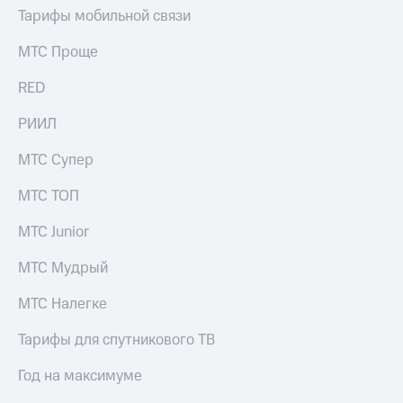
выкупа
Тарифы мобильной связи
акций
Дивиденды
МТС Проще
Рынок
облигаций
RED
Описание
РИИЛ
Еврооблигации-2023
Уведомление
МТС Супер
о
погашении
МТС ТОП
именных
облигаций
МТС Junior
Другое
Регистратор
МТС Мудрый
Реквизиты
Контакты
МТС Налегке
йчивое развитие
и деловая этика
Тарифы для спутникового ТВ
На главную
Год на максимуме