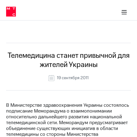
О
сторам и акционерам
Комплаенс и деловая этика
Устойчивое развитие
Медиа-центр
О МТС
О МТС
На главную
компании
О
компании
Стратегия
Стратегия
Все Новости
Карьера
в МТС
Карьера
в МТС
Пресс-
Телемедицина станет привычной для
релизы
История
жителей Украины
компании
МТС
о технологиях
Руководство
19 сентября 2011
региона
Правовая
информация
В Министерстве здравоохранения Украины состоялось
подписание Меморандума о взаимопонимании
Контакты
относительно дальнейшего развития национальной
телемедицинской сети. Меморандум предусматривает
Медиа-центр
объединение существующих инициатив в области
Пресс-
телемедицины со стороны Министерства
релизы