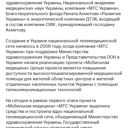
здравоохранения Украины, Национальной академии
медицинских наук Украины, компании «МТС Украина»,
МТС
Благотворительного фонда Рината Ахметова «Развитие
о технологиях
Украины» и энергетической компании ДТЭК, входящей
в состав компании СКМ , принадлежащей господину
Достижения
Ахметову.
Интервью
Создание в Украине национальной телемедицинской
сети началось в 2009 году, когда компания «МТС
Финансовая
Украина» при поддержке Министерства
отчетность
здравоохранения Украины и Представительства ООН в
Украине начала реализацию проекта «Мобильная
Контакты
медицина». Целью проекта является повышение
доступности высокоспециализированной медицинской
Новости
помощи для жителей областных центров и жителей
в
отдаленных населенных пунктов Украины с помощью
регионе
телекоммуникационных технологий.
м и акционерам
На сегодня в рамках первого этапа проекта
Корпоративное
«Мобильная медицина» «МТС Украина» выделила
управление
средства и построила ядро национальной
телемедицинской сети, объединяющей Министерство
Корпоративный
здравоохранения Украины, Государственный
секретарь
клинический научно-практический центр