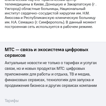
Раскрытие
телемедицины в Киеве, Донецкую и Закарпатскую (г .
информации
Ужгород) областные больницы, Национальный
Информация
институт сердечно-сосудистой хирургии им. Н.М.
акционерам
Амосова и Республиканскую клиническую больницу
Документы
им. Н.А. Семашко (г. Симферополь). В данный момент
ПАО
построенная сеть используется в рабочем режиме.
"МТС"
Собрания
акционеров
Личный
кабинет
МТС — связь и экосистема цифровых
акционера
сервисов
Акционерный
капитал
Актуальные новости не только о тарифах и услугах
Контроль
и
связи, но и новых продуктах МТС: цифровых
аудит
приложениях для работы и отдыха, ТВ и медиа,
Рынок
финансовых сервисах, технологиях для запуска и
акций
продвижения бизнеса и других сервисах компании
Описание
Программа
приобретения
Тарифы
Порядок