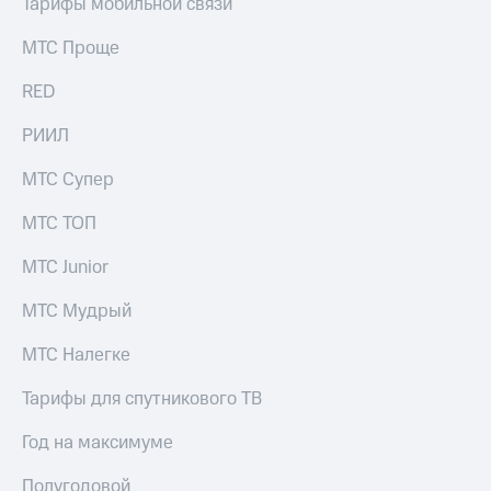
Тарифы мобильной связи
выкупа
акций
МТС Проще
Дивиденды
Рынок
RED
облигаций
РИИЛ
Описание
Еврооблигации-2023
МТС Супер
Уведомление
о
погашении
МТС ТОП
именных
облигаций
МТС Junior
Другое
МТС Мудрый
Регистратор
Реквизиты
МТС Налегке
Контакты
йчивое развитие
Тарифы для спутникового ТВ
и деловая этика
На главную
Год на максимуме
Полугодовой