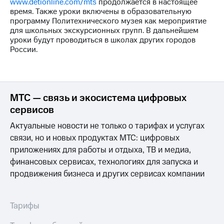
Раскрытие
www.detionline.com/mts
продолжается в настоящее
информации
время. Также уроки включены в образовательную
Информация
программу Политехнического музея как мероприятие
акционерам
для школьных экскурсионных групп. В дальнейшем
Документы
уроки будут проводиться в школах других городов
ПАО
России.
"МТС"
Собрания
акционеров
Личный
МТС — связь и экосистема цифровых
кабинет
акционера
сервисов
Акционерный
капитал
Актуальные новости не только о тарифах и услугах
Контроль
связи, но и новых продуктах МТС: цифровых
и
приложениях для работы и отдыха, ТВ и медиа,
аудит
финансовых сервисах, технологиях для запуска и
Рынок
акций
продвижения бизнеса и других сервисах компании
Описание
Программа
Тарифы
приобретения
Порядок