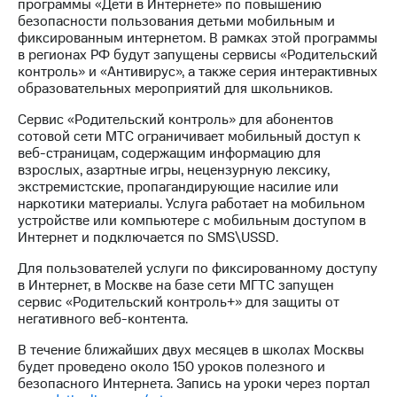
программы «Дети в Интернете» по повышению
безопасности пользования детьми мобильным и
МТС
фиксированным интернетом. В рамках этой программы
о технологиях
в регионах РФ будут запущены сервисы «Родительский
контроль» и «Антивирус», а также серия интерактивных
Достижения
образовательных мероприятий для школьников.
Интервью
Сервис «Родительский контроль» для абонентов
сотовой сети МТС ограничивает мобильный доступ к
Финансовая
веб-страницам, содержащим информацию для
отчетность
взрослых, азартные игры, нецензурную лексику,
экстремистские, пропагандирующие насилие или
Контакты
наркотики материалы. Услуга работает на мобильном
устройстве или компьютере с мобильным доступом в
Новости
Интернет и подключается по SMS\USSD.
в
регионе
Для пользователей услуги по фиксированному доступу
в Интернет, в Москве на базе сети МГТС запущен
м и акционерам
сервис «Родительский контроль+» для защиты от
Корпоративное
негативного веб-контента.
управление
В течение ближайших двух месяцев в школах Москвы
Корпоративный
будет проведено около 150 уроков полезного и
секретарь
безопасного Интернета. Запись на уроки через портал