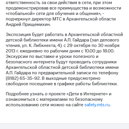
ответственность за свои действия в сети, при этом
выкупа
продемонстрировав все преимущества и возможности
акций
«глобальной» сети для обучения и общения», -
Дивиденды
подчеркнул директор МТС в Архангельской области
Рынок
Андрей Прищемихин.
облигаций
Экспозиция будет работать в Архангельской областной
Описание
детской библиотеки имени А.П. Гайдара (зал делового
Еврооблигации-2023
чтения, ул. К. Либкнехта, 4). с 29 октября по 30 ноября
Уведомление
2013 г. ежедневно по рабочим дням с 10.00 до 18.00.
о
Экскурсии по выставке и уроки полезного и
погашении
безопасного интернета будут проводить сотрудники
именных
Архангельской областной детской библиотеки имени
облигаций
А.П. Гайдара по предварительной записи по телефону
Другое
(8182) 65-35-92. В выходные предусмотрено
свободное посещение в графике работы библиотеки.
Регистратор
Реквизиты
Подробнее узнать о проекте «Дети в Интернете» и
Контакты
ознакомиться с материалами по безопасному
йчивое развитие
использованию сети можно на сайте
safety.mts.ru
.
и деловая этика
На главную