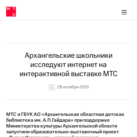
О
сторам и акционерам
Комплаенс и деловая этика
Устойчивое развитие
Медиа-центр
О МТС
О МТС
На главную
компании
О
компании
Стратегия
Стратегия
Все Новости
Карьера
в МТС
Карьера
в МТС
Пресс-
Архангельские школьники
релизы
История
исследуют интернет на
компании
МТС
интерактивной выставке МТС
о технологиях
Руководство
региона
29 октября 2013
Правовая
информация
Контакты
МТС и ГБУК АО «Архангельская областная детская
библиотека им. А.П.Гайдара» при поддержке
Медиа-центр
Министерства культуры Архангельской области
Пресс-
запустили образовательно-выставочный проект
релизы