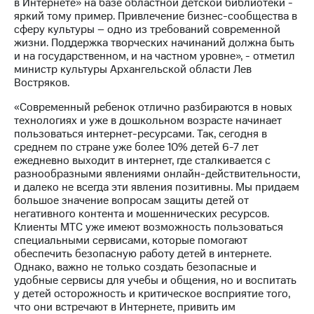
Раскрытие
в Интернете» на базе областной детской библиотеки -
информации
яркий тому пример. Привлечение бизнес-сообщества в
Информация
сферу культуры – одно из требований современной
акционерам
жизни. Поддержка творческих начинаний должна быть
Документы
и на государственном, и на частном уровне», - отметил
ПАО
министр культуры Архангельской области Лев
"МТС"
Востряков.
Собрания
«Современный ребенок отлично разбираются в новых
акционеров
технологиях и уже в дошкольном возрасте начинает
Личный
пользоваться интернет-ресурсами. Так, сегодня в
кабинет
среднем по стране уже более 10% детей 6-7 лет
акционера
ежедневно выходит в интернет, где сталкивается с
Акционерный
разнообразными явлениями онлайн-действительности,
капитал
и далеко не всегда эти явления позитивны. Мы придаем
Контроль
большое значение вопросам защиты детей от
и
негативного контента и мошеннических ресурсов.
аудит
Клиенты МТС уже имеют возможность пользоваться
Рынок
специальными сервисами, которые помогают
акций
обеспечить безопасную работу детей в интернете.
Однако, важно не только создать безопасные и
Описание
удобные сервисы для учебы и общения, но и воспитать
Программа
у детей осторожность и критическое восприятие того,
приобретения
что они встречают в Интернете, привить им
Порядок