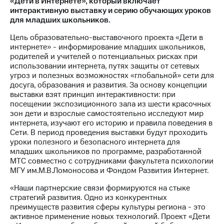
«Дети в Интернете», который включает
интерактивную выставку и серию обучающих уроков
МТС
для младших школьников.
о технологиях
Цель образовательно-выставочного проекта «Дети в
Достижения
интернете» - информирование младших школьников,
родителей и учителей о потенциальных рисках при
Интервью
использовании интернета, путях защиты от сетевых
угроз и полезных возможностях «глобальной» сети для
Финансовая
досуга, образования и развития. За основу концепции
отчетность
выставки взят принцип интерактивности: при
посещении экспозиционного зала из шести красочных
Контакты
зон дети и взрослые самостоятельно исследуют мир
интернета, изучают его историю и правила поведения в
Новости
Сети. В период проведения выставки будут проходить
в
уроки полезного и безопасного интернета для
регионе
младших школьников по программе, разработанной
МТС совместно с сотрудниками факультета психологии
м и акционерам
МГУ им.М.В.Ломоносова и Фондом Развития Интернет.
Корпоративное
управление
«Наши партнерские связи формируются на стыке
стратегий развития. Одно из конкурентных
Корпоративный
преимуществ развития сферы культуры региона - это
секретарь
активное применение новых технологий. Проект «Дети