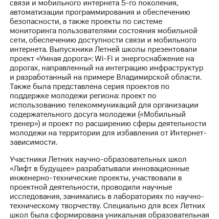
Раскрытие
связи и мобильного интернета 5-го поколения,
информации
автоматизации программирования и обеспечению
Информация
безопасности, а также проекты по системе
акционерам
мониторинга пользователями состояния мобильной
Документы
сети, обеспечению доступности связи и мобильного
ПАО
интернета. Выпускники Летней школы презентовали
"МТС"
проект «Умная дорога»: Wi-Fi и энергоснабжение на
Собрания
дорогах, направленный на интеграцию инфраструктур
акционеров
и разработанный на примере Владимирской области.
Личный
Также была представлена серия проектов по
кабинет
поддержке молодежи региона: проект по
акционера
использованию телекоммуникаций для организации
Акционерный
содержательного досуга молодежи («Мобильный
капитал
тренер») и проект по расширению сферы деятельности
Контроль
молодежи на территории для избавления от Интернет-
и
зависимости.
аудит
Участники Летних научно-образовательных школ
Рынок
«Лифт в будущее» разрабатывали инновационные
акций
инженерно-технические проекты, участвовали в
проектной деятельности, проводили научные
Описание
исследования, занимались в лабораториях по научно-
Программа
техническому творчеству. Специально для всех Летних
приобретения
школ была сформирована уникальная образовательная
Порядок