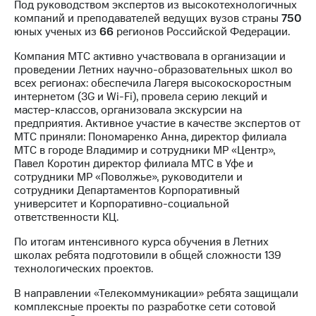
Под руководством экспертов из высокотехнологичных
компаний и преподавателей ведущих вузов страны
750
МТС
юных ученых из
66
регионов Российской Федерации.
о технологиях
Компания МТС активно участвовала в организации и
Достижения
проведении Летних научно-образовательных школ во
всех регионах: обеспечила Лагеря высокоскоростным
Интервью
интернетом (3G и Wi-Fi), провела серию лекций и
мастер-классов, организовала экскурсии на
Финансовая
предприятия. Активное участие в качестве экспертов от
отчетность
МТС приняли: Пономаренко Анна, директор филиала
МТС в городе Владимир и сотрудники МР «Центр»,
Контакты
Павел Коротин директор филиала МТС в Уфе и
сотрудники МР «Поволжье», руководители и
Новости
сотрудники Департаментов Корпоративный
в
университет и Корпоративно-социальной
регионе
ответственности КЦ.
м и акционерам
По итогам интенсивного курса обучения в Летних
Корпоративное
школах ребята подготовили в общей сложности 139
управление
технологических проектов.
Корпоративный
В направлении «Телекоммуникации» ребята защищали
секретарь
комплексные проекты по разработке сети сотовой