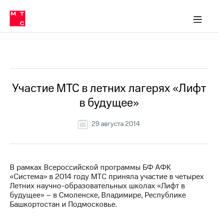
О
сторам и акционерам
Комплаенс и деловая этика
Устойчивое развитие
Медиа-центр
О МТС
О МТС
На главную
компании
О
компании
Стратегия
Стратегия
Все Новости
Карьера
в МТС
Карьера
в МТС
Пресс-
Участие МТС в летних лагерях «Лифт
релизы
История
в будущее»
компании
МТС
о технологиях
Руководство
29 августа 2014
региона
Правовая
информация
В рамках Всероссийской программы БФ АФК
«Система» в 2014 году МТС приняла участие в четырех
Контакты
Летних научно-образовательных школах «Лифт в
будущее» – в Смоленске, Владимире, Республике
Медиа-центр
Башкортостан и Подмосковье.
Пресс-
релизы