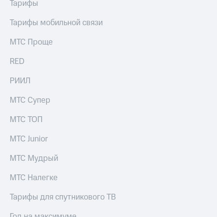
Тарифы
Тарифы мобильной связи
МТС Проще
RED
РИИЛ
МТС Супер
МТС ТОП
МТС Junior
МТС Мудрый
МТС Налегке
Тарифы для спутникового ТВ
Год на максимуме