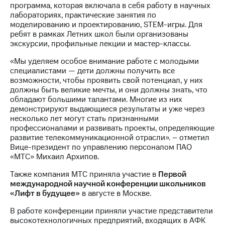
программа, которая включала в себя работу в научных
выкупа
лабораториях, практические занятия по
акций
моделированию и проектированию, STEM-игры. Для
Дивиденды
ребят в рамках Летних школ были организованы
Рынок
экскурсии, профильные лекции и мастер-классы.
облигаций
«Мы уделяем особое внимание работе с молодыми
Описание
специалистами — дети должны получить все
Еврооблигации-2023
возможности, чтобы проявить свой потенциал, у них
Уведомление
должны быть великие мечты, и они должны знать, что
о
обладают большими талантами. Многие из них
погашении
демонстрируют выдающиеся результаты и уже через
именных
несколько лет могут стать признанными
облигаций
профессионалами и развивать проекты, определяющие
Другое
развитие телекоммуникационной отрасли». – отметил
Вице-президент по управлению персоналом ПАО
Регистратор
«МТС» Михаил Архипов.
Реквизиты
Контакты
Также компания МТС приняла участие в
Первой
йчивое развитие
международной научной конференции школьников
и деловая этика
«Лифт в будущее»
в августе в Москве.
На главную
В работе конференции приняли участие представители
высокотехнологичных предприятий, входящих в АФК