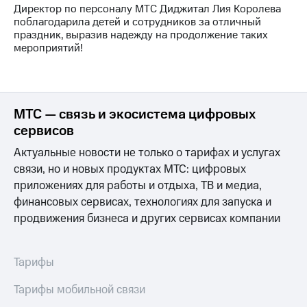
Раскрытие
Директор по персоналу МТС Диджитал Лия Королева
информации
поблагодарила детей и сотрудников за отличный
Информация
праздник, выразив надежду на продолжение таких
акционерам
мероприятий!
Документы
ПАО
"МТС"
Собрания
акционеров
МТС — связь и экосистема цифровых
Личный
сервисов
кабинет
акционера
Актуальные новости не только о тарифах и услугах
Акционерный
связи, но и новых продуктах МТС: цифровых
капитал
Контроль
приложениях для работы и отдыха, ТВ и медиа,
и
финансовых сервисах, технологиях для запуска и
аудит
продвижения бизнеса и других сервисах компании
Рынок
акций
Тарифы
Описание
Программа
приобретения
Тарифы мобильной связи
Порядок