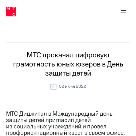
О
сторам и акционерам
Комплаенс и деловая этика
Устойчивое развитие
Медиа-центр
О МТС
О МТС
На главную
компании
О
компании
Стратегия
Стратегия
Все Новости
Карьера
в МТС
Карьера
в МТС
Пресс-
МТС прокачал цифровую
релизы
История
грамотность юных юзеров в День
компании
МТС
защиты детей
о технологиях
Руководство
региона
02 июня 2022
Правовая
информация
Контакты
МТС Диджитал в Международный день
защиты детей пригласил детей
Медиа-центр
из социальных учреждений и провел
Пресс-
профориентационный квест в своем офисе.
релизы