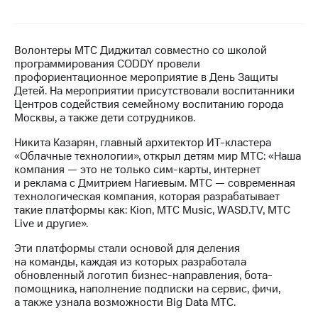
МТС
о технологиях
Волонтеры МТС Диджитал совместно со школой
Достижения
программирования CODDY провели
профориентационное мероприятие в День Защиты
Интервью
Детей. На мероприятии присутствовали воспитанники
Центров содействия семейному воспитанию города
Финансовая
Москвы, а также дети сотрудников.
отчетность
Никита Казарян, главный архитектор ИТ-кластера
«Облачные технологии», открыл детям мир МТС: «Наша
Контакты
компания — это не только сим-карты, интернет
и реклама с Дмитрием Нагиевым. МТС — современная
Новости
технологическая компания, которая разрабатывает
в
такие платформы как: Kion, МТС Music, WASD.TV, MTC
регионе
Live и другие».
м и акционерам
Эти платформы стали основой для деления
Корпоративное
на команды, каждая из которых разработала
управление
обновленный логотип бизнес-направления, бота-
помощника, наполнение подписки на сервис, фичи,
Корпоративный
а также узнала возможности Big Data МТС.
секретарь