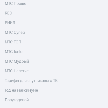
выкупа
МТС Проще
акций
Дивиденды
RED
Рынок
облигаций
РИИЛ
Описание
МТС Супер
Еврооблигации-2023
Уведомление
МТС ТОП
о
погашении
МТС Junior
именных
облигаций
МТС Мудрый
Другое
МТС Налегке
Регистратор
Реквизиты
Тарифы для спутникового ТВ
Контакты
йчивое развитие
Год на максимуме
и деловая этика
На главную
Полугодовой