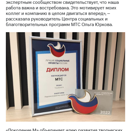
Раскрытие
экспертным сообществом свидетельствует, что наша
информации
работа важна и востребована. Это мотивирует моих
Информация
коллег и компанию в целом двигаться вперед», ‒
акционерам
рассказала руководитель Центра социальных и
Документы
благотворительных программ МТС Ольга Юркова.
ПАО
"МТС"
Собрания
акционеров
Личный
кабинет
акционера
Акционерный
капитал
Контроль
и
аудит
Рынок
акций
Описание
Программа
приобретения
Порядок
«Поколение М» объединяет идею развития творческих