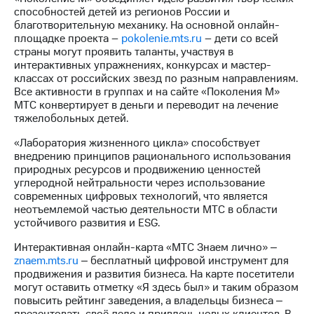
выкупа
способностей детей из регионов России и
акций
благотворительную механику. На основной онлайн-
Дивиденды
площадке проекта –
pokolenie.mts.ru
– дети со всей
Рынок
страны могут проявить таланты, участвуя в
облигаций
интерактивных упражнениях, конкурсах и мастер-
классах от российских звезд по разным направлениям.
Описание
Все активности в группах и на сайте «Поколения М»
Еврооблигации-2023
МТС конвертирует в деньги и переводит на лечение
Уведомление
тяжелобольных детей.
о
погашении
«Лаборатория жизненного цикла» способствует
именных
внедрению принципов рационального использования
облигаций
природных ресурсов и продвижению ценностей
Другое
углеродной нейтральности через использование
современных цифровых технологий, что является
Регистратор
неотъемлемой частью деятельности МТС в области
Реквизиты
устойчивого развития и ESG.
Контакты
Интерактивная онлайн-карта «МТС Знаем лично» ‒
йчивое развитие
znaem.mts.ru
‒ бесплатный цифровой инструмент для
и деловая этика
продвижения и развития бизнеса. На карте посетители
На главную
могут оставить отметку «Я здесь был» и таким образом
повысить рейтинг заведения, а владельцы бизнеса ‒