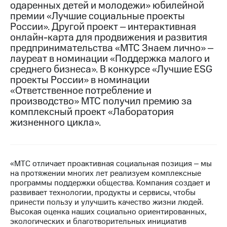
одаренных детей и молодежи» юбилейной
премии «Лучшие социальные проекты
МТС
России». Другой проект ‒ интерактивная
о технологиях
онлайн-карта для продвижения и развития
Достижения
предпринимательства «МТС Знаем лично» ‒
лауреат в номинации «Поддержка малого и
Интервью
среднего бизнеса». В конкурсе «Лучшие ESG
проекты России» в номинации
Финансовая
«Ответственное потребление и
отчетность
производство» МТС получил премию за
комплексный проект «Лаборатория
Контакты
жизненного цикла».
Новости
в
регионе
«МТС отличает проактивная социальная позиция ‒ мы
м и акционерам
на протяжении многих лет реализуем комплексные
Корпоративное
программы поддержки общества. Компания создает и
управление
развивает технологии, продукты и сервисы, чтобы
принести пользу и улучшить качество жизни людей.
Корпоративный
Высокая оценка наших социально ориентированных,
секретарь
экологических и благотворительных инициатив