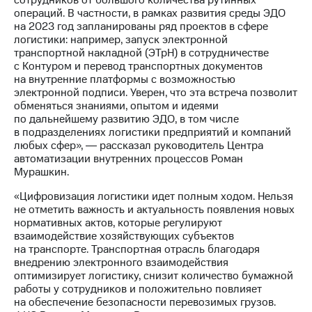
сотрудников от большого количества рутинных
выкупа
операций. В частности, в рамках развития среды ЭДО
акций
на 2023 год запланированы ряд проектов в сфере
Дивиденды
логистики: например, запуск электронной
Рынок
транспортной накладной (ЭТрН) в сотрудничестве
облигаций
с Контуром и перевод транспортных документов
на внутренние платформы с возможностью
Описание
электронной подписи. Уверен, что эта встреча позволит
Еврооблигации-2023
обменяться знаниями, опытом и идеями
Уведомление
по дальнейшему развитию ЭДО, в том числе
о
в подразделениях логистики предприятий и компаний
погашении
любых сфер», ― рассказал руководитель Центра
именных
автоматизации внутренних процессов Роман
облигаций
Мурашкин.
Другое
«Цифровизация логистики идет полным ходом. Нельзя
Регистратор
не отметить важность и актуальность появления новых
Реквизиты
нормативных актов, которые регулируют
Контакты
взаимодействие хозяйствующих субъектов
йчивое развитие
на транспорте. Транспортная отрасль благодаря
и деловая этика
внедрению электронного взаимодействия
На главную
оптимизирует логистику, снизит количество бумажной
работы у сотрудников и положительно повлияет
на обеспечение безопасности перевозимых грузов.