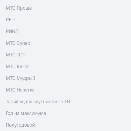
МТС Проще
RED
РИИЛ
МТС Супер
МТС ТОП
МТС Junior
МТС Мудрый
МТС Налегке
Тарифы для спутникового ТВ
Год на максимуме
Полугодовой