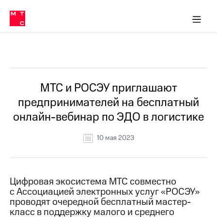
О
сторам и акционерам
Комплаенс и деловая этика
Устойчивое развитие
Медиа-центр
О МТС
О МТС
На главную
компании
О
компании
Стратегия
Стратегия
Все Новости
Карьера
в МТС
Карьера
в МТС
Пресс-
МТС и РОСЭУ приглашают
релизы
История
предпринимателей на бесплатный
компании
МТС
онлайн-вебинар по ЭДО в логистике
о технологиях
Руководство
региона
10 мая 2023
Правовая
информация
Контакты
Цифровая экосистема МТС совместно
с Ассоциацией электронных услуг «РОСЭУ»
Медиа-центр
проводят очередной бесплатный мастер-
Пресс-
класс в поддержку малого и среднего
релизы