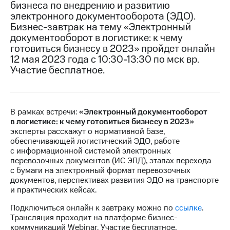
бизнеса по внедрению и развитию
электронного документооборота (ЭДО).
МТС
Бизнес-завтрак на тему «Электронный
о технологиях
документооборот в логистике: к чему
Достижения
готовиться бизнесу в 2023» пройдет онлайн
12 мая 2023 года с 10:30-13:30 по мск вр.
Интервью
Участие бесплатное.
Финансовая
отчетность
В рамках встречи:
«Электронный документооборот
Контакты
в логистике: к чему готовиться бизнесу в 2023»
эксперты расскажут о нормативной базе,
Новости
обеспечивающей логистический ЭДО, работе
в
с информационной системой электронных
регионе
перевозочных документов (ИС ЭПД), этапах перехода
с бумаги на электронный формат перевозочных
м и акционерам
документов, перспективах развития ЭДО на транспорте
Корпоративное
и практических кейсах.
управление
Подключиться онлайн к завтраку можно по
ссылке
.
Корпоративный
Трансляция проходит на платформе бизнес-
секретарь
коммуникаций Webinar. Участие бесплатное,