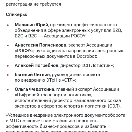
Раскрытие
регистрация не требуется
информации
Информация
Спикеры:
акционерам
Документы
Малинин Юрий
, президент профессионального
ПАО
объединения в сфере электронных услуг для B2B,
"МТС"
B2G и B2C ― Ассоциации РОСЭУ;
Собрания
Анастасия Попченкова
, эксперт Ассоциации
акционеров
«РОСЭУ», руководитель направления электронных
Личный
перевозочных документов в Docrobot;
кабинет
акционера
Алексей Погребнов
, директор «СП Логистик»;
Акционерный
капитал
Евгений Литвин
, руководитель проекта
Контроль
по внедрению ЭТрН в «СТЛ»;
и
Ольга Федоткина
, главный эксперт Ассоциации
аудит
«Цифровой транспорт и логистика»,
Рынок
исполнительный директор Национального союза
акций
экспертов в сфере транспорта и логистики (СЭЛ).
Описание
«Успешное внедрение электронного документооборота
Программа
в МТС позволяет нам стабильно повышать
приобретения
эффективность бизнес-процессов и избавлять
Порядок