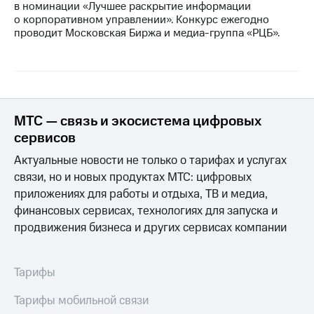
в номинации «Лучшее раскрытие информации
о корпоративном управлении». Конкурс ежегодно
МТС
проводит Московская Биржа и медиа-группа «РЦБ».
о технологиях
Достижения
Интервью
Финансовая
МТС — связь и экосистема цифровых
отчетность
сервисов
Контакты
Актуальные новости не только о тарифах и услугах
связи, но и новых продуктах МТС: цифровых
Новости
приложениях для работы и отдыха, ТВ и медиа,
в
регионе
финансовых сервисах, технологиях для запуска и
продвижения бизнеса и других сервисах компании
м и акционерам
Корпоративное
управление
Тарифы
Корпоративный
Тарифы мобильной связи
секретарь