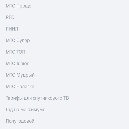
Раскрытие
МТС Проще
информации
Информация
RED
акционерам
Документы
ПАО
РИИЛ
"МТС"
Собрания
МТС Супер
акционеров
Личный
МТС ТОП
кабинет
акционера
МТС Junior
Акционерный
капитал
МТС Мудрый
Контроль
и
МТС Налегке
аудит
Рынок
Тарифы для спутникового ТВ
акций
Год на максимуме
Описание
Программа
Полугодовой
приобретения
Порядок