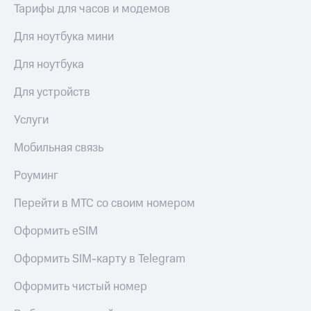
выкупа
Тарифы для часов и модемов
акций
Дивиденды
Для ноутбука мини
Рынок
облигаций
Для ноутбука
Описание
Для устройств
Еврооблигации-2023
Уведомление
Услуги
о
погашении
Мобильная связь
именных
облигаций
Роуминг
Другое
Перейти в МТС со своим номером
Регистратор
Реквизиты
Оформить eSIM
Контакты
йчивое развитие
Оформить SIM-карту в Telegram
и деловая этика
На главную
Оформить чистый номер