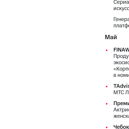
Сериа
искус
Генер
платф
Май
FINA
Проду
экоси
«Корп
в ном
TAdvis
МТС Л
Преми
Актри
женск
Чебок