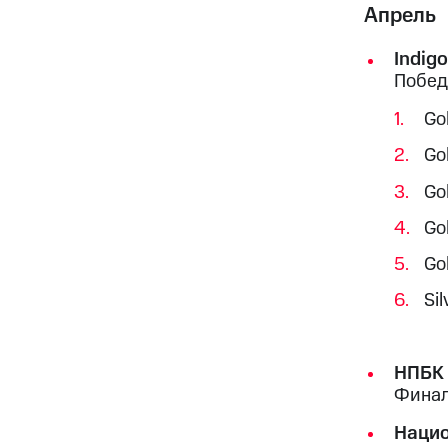
Апрель
Indig
Побед
Go
Gol
Go
Go
Go
Sil
НПБК 
Финал
Нацио