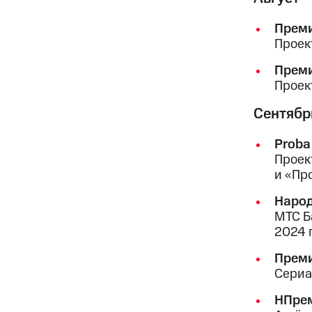
Преми
Проек
Преми
Проек
Сентябр
Proba
Проек
и «Пр
Народ
МТС Б
2024 
Прем
Сериа
НПрем