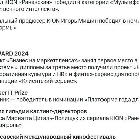
л KION «Раневская» победил в категории «Мультифо
ственного интеллекта».
альный продюсер KION Игорь Мишин победил в но
ормы».
WARD 2024
кт «Бизнес на маркетплейсах» занял первое место 
стемы», дипломы за третье место получили проект 
оративная культура и HR» и финтех-сервис для поп
инации «Клиентский сервис».
er IT Prize
инк — победитель в номинации «Платформа года дл
я гильдии кастинг-директоров
са Мариэтта Цигаль-Полищук из сериала KION «Ран
ая роль».
сарский международный кинофестиваль