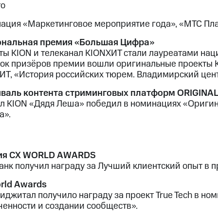
то
ация «Маркетинговое мероприятие года», «МТС Пла
нальная премия «Большая Цифра»
ты KION и телеканал KIONХИТ стали лауреатами на
сок призёров премии вошли оригинальные проекты KI
ИТ, «История российских тюрем. Владимирский цен
валь контента стриминговых платформ ORIGINA
л KION «Дядя Леша» победил в номинациях «Ориги
а».
ия CX WORLD AWARDS
анк получил награду за Лучший клиентский опыт в 
rld Awards
иджитал получило награду за проект True Tech в но
ченности и создании сообществ».