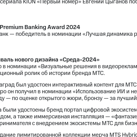
 сериала KION «Первый номер» Евгений Цыганов по
 Premium Banking Award 2024
анк — победитель в номинации «Лучшая динамика р
валь нового дизайна «Среда-2024»
о в номинации «Визуальные решения в видеореклам
ционный ролик об истории бренда МТС.
наград был удостоен интерактивный контент для МТС
ро он получил в номинации «Использование ИИ и не
ду — по оценке открытого жюри, бронзу — за лучши
а были удостоены бренд портал цифровой экосисте
ндом, а также иммерсивная инсталляция — «фантазия 
ринимателя с внедрением экосистемы МТС для бизн
здание лимитированной коллекции мерча MTS Hybrid 