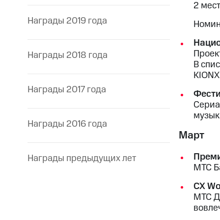
2 мес
Награды 2019 года
Номин
Нацио
Проек
Награды 2018 года
В спи
KIONХ
Награды 2017 года
Фести
Сериа
музык
Награды 2016 года
Март
Прем
Награды предыдущих лет
МТС Б
СХ Wo
МТС Д
вовле