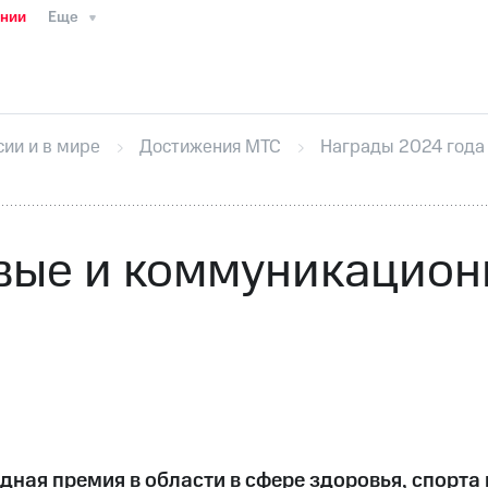
ании
Еще
ТС
Пресс-релизы
МТС о технологиях
ТС
История компании
Руководство региона
Правова
стижения
Интервью
Финансовая отчетность
Конта
сии и в мире
Достижения МТС
Награды 2024 года
тивный секретарь
Раскрытие информации
Информа
ный кабинет акционера
Акционерный капитал
Конт
Порядок выкупа акций
Дивиденды
Рынок облигаци
 погашении именных облигаций
Другое
Регистрато
вые и коммуникацион
дная премия в области в сфере здоровья, спорта 