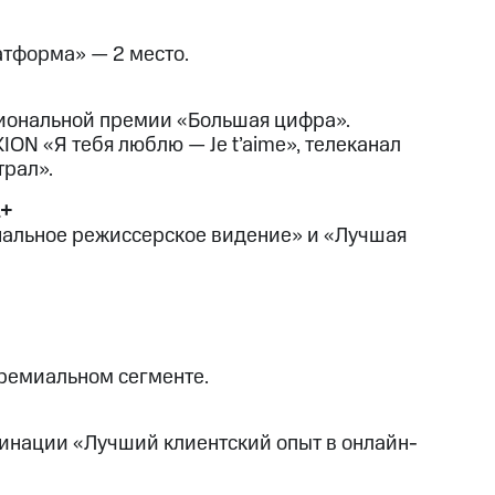
тформа» — 2 место.
циональной премии «Большая цифра».
ON «Я тебя люблю — Je t’aime», телеканал
трал».
L+
нальное режиссерское видение» и «Лучшая
премиальном сегменте.
минации «Лучший клиентский опыт в онлайн-