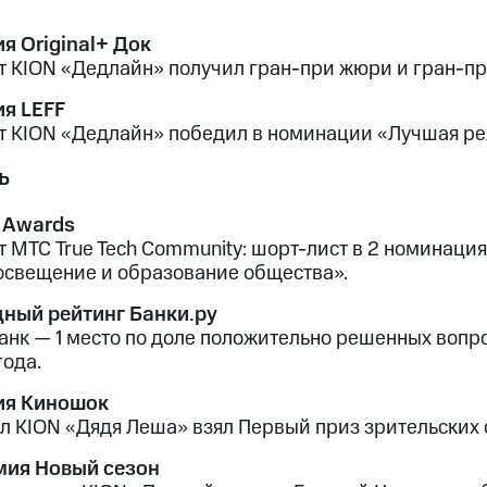
я Original+ Док
т KION «Дедлайн» получил гран-при жюри и гран-п
я LEFF
т KION «Дедлайн» победил в номинации «Лучшая ре
ь
 Awards
т МТС True Tech Community: шорт-лист в 2 номинац
освещение и образование общества».
ный рейтинг Банки.ру
анк — 1 место по доле положительно решенных вопро
года.
ия Киношок
л KION «Дядя Леша» взял Первый приз зрительских 
ия Новый сезон