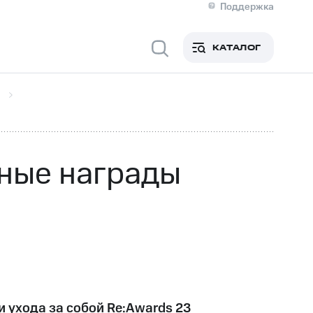
Поддержка
О МТС
я информация
Контакты
КАТАЛОГ
Медиа-центр
кты
Новости в регионе
Инвесторам и акционерам
ция акционерам
Документы
роль и аудит
Рынок акций
й
Описание
р
Реквизиты
Контакты
ные награды
Устойчивое развитие
Комплаенс и деловая этика
На главную
и ухода за собой Re:Awards 23