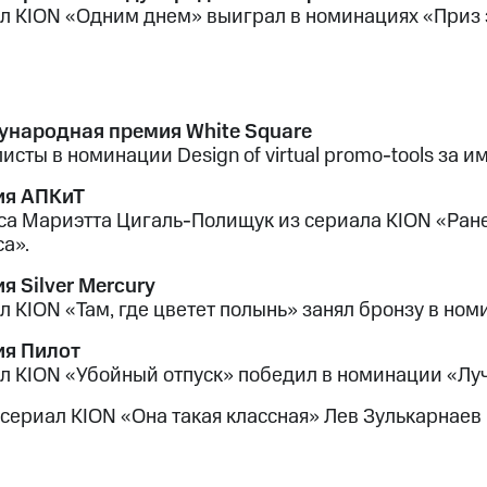
л KION «Одним днем» выиграл в номинациях «Приз 
народная премия White Square
исты в номинации Design of virtual promo-tools за 
ия АПКиТ
са Мариэтта Цигаль-Полищук из сериала KION «Ран
а».
я Silver Mercury
л KION «Там, где цветет полынь» занял бронзу в но
я Пилот
л KION «Убойный отпуск» победил в номинации «Луч
 сериал KION «Она такая классная» Лев Зулькарнае