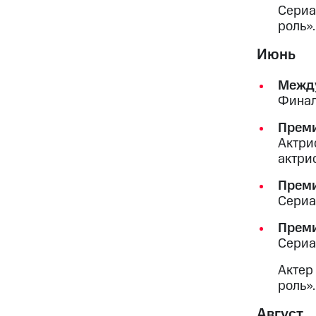
Сериа
роль».
Июнь
Между
Финал
Прем
Актри
актрис
Преми
Сериа
Преми
Сериа
Актер
роль».
Август