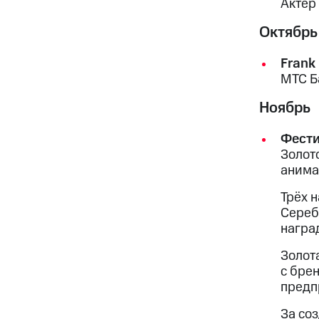
Актёр
Октябрь
Frank
МТС Б
Ноябрь
Фести
Золот
анима
Трёх 
Сереб
награ
Золот
с бре
предп
За со