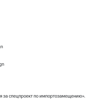
gn
ign
я за спецпроект по импортозамещению».