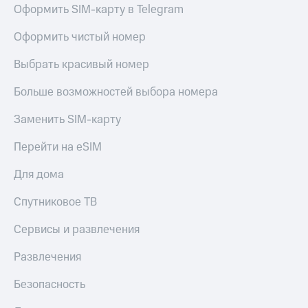
Акции
Оформить SIM-карту в Telegram
Покупка
полисов
Приложения
Оформить чистый номер
онлайн
КИОН
Скидка 30%
Выбрать красивый номер
на связь
КИОН
Музыка
Больше возможностей выбора номера
С картой
МТС
КИОН
Деньги
Заменить SIM-карту
Строки
МТС
Накопления
Перейти на eSIM
Live
Откладывайте
Для дома
Гудок
деньги
и получайте
Спутниковое ТВ
Мой
доход 15%
МТС
Акции
Сервисы и развлечения
Условия
Все
пополнения
приложения
Развлечения
Финансы
Скидка
Инвестиции
Безопасность
30%
на связь