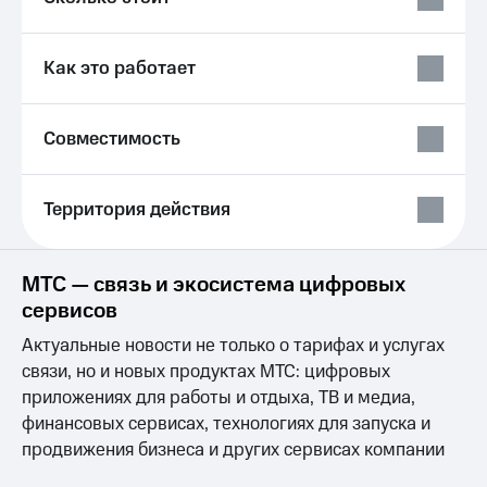
Выбрать
ТВ и телефон
красивый
для дома
номер
Как это работает
Личный
Заменить
кабинет
SIM-
спутникового
карту
ТВ
Совместимость
Скачать
Перейти
приложение
на
Мой
Территория действия
eSIM
МТС
МТС
Для дома
Premium
Спутниковое ТВ
МТС — связь и экосистема цифровых
Выберите
Подписка
сервисов
и подключите
на гигабайты
ТВ
интернета,
Актуальные новости не только о тарифах и услугах
с выгодным
фильмы,
связи, но и новых продуктах МТС: цифровых
тарифом
музыка
приложениях для работы и отдыха, ТВ и медиа,
и многое
Интернет,
другое
финансовых сервисах, технологиях для запуска и
ТВ и телефон
Семейная
продвижения бизнеса и других сервисах компании
для дома
группа