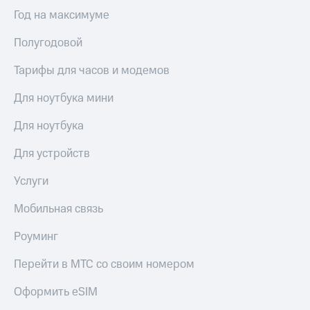
общие
Год на максимуме
подписки
КИОН
и услуги,
Музыка
доступ
Полугодовой
к геолокации
КИОН
Кино,
Тарифы для часов и модемов
Строки
музыка,
книги
Для ноутбука мини
Live
и не
только
Для ноутбука
Гудок
Безопасность
Мой
Для устройств
МТС
Финансы
Услуги
Все
Детям
приложения
Мобильная связь
и родителям
Инвестиции
Роуминг
Здоровье
и фитнес
Получайте
Перейти в МТС со своим номером
доход
Приложения
онлайн
от МТС
Оформить eSIM
Страхование