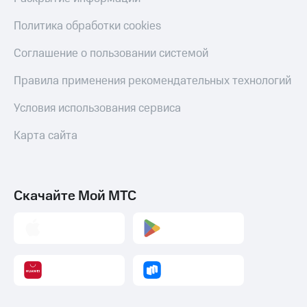
Пополнить
Политика обработки cookies
номер
МТС
Соглашение о пользовании системой
Настройки
Правила применения рекомендательных технологий
автоплатежа
Условия использования сервиса
Пополнить
номер
Карта сайта
другого
оператора
Оплата
интернета
Скачайте Мой МТС
и
ТВ
Переводы
с
телефона
на карту
МТС Pay