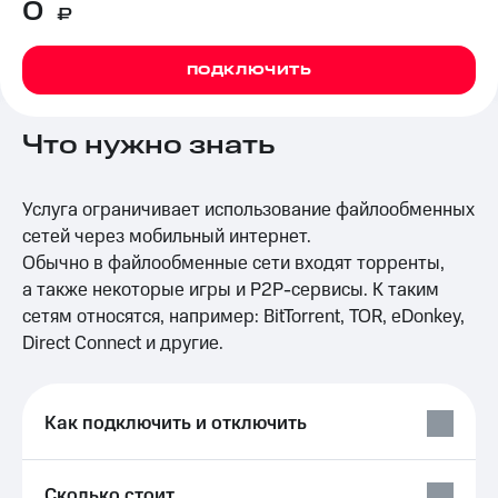
0
₽
на связь
Роуминг
Тарифы
ПОДКЛЮЧИТЬ
RED,
Семейная
РИИЛ
группа
и МТС
Что нужно знать
Супер
Заказать
дешевле
SIM-
при
карту
Услуга ограничивает использование файлообменных
оплате
с карты
сетей через мобильный интернет.
Оформить
МТС
Обычно в файлообменные сети входят торренты,
eSIM
Деньги
а также некоторые игры и
P2P-сервисы.
К таким
SIM-
Спутниковое ТВ
сетям относятся, например: BitTorrent, TOR, eDonkey,
карта
Direct Connect и другие.
для
Выберите
иностранцев
и подключите
ТВ
Оформить
с выгодным
Как подключить и отключить
чистый
тарифом
номер
Интернет,
Сколько стоит