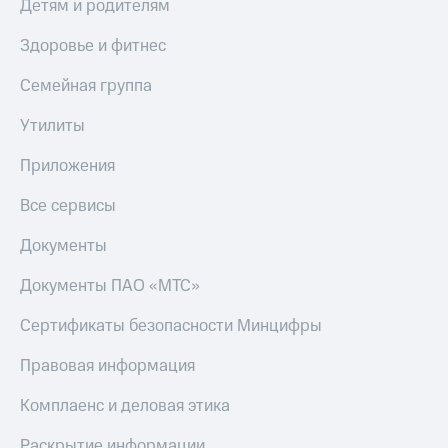
Получайте
Детям и родителям
доход
Тарифы
онлайн
Здоровье и фитнес
RED,
Страхование
РИИЛ
Семейная группа
и МТС Супер
Покупка
дешевле
полисов
Утилиты
при оплате
онлайн
с карты
Скидка 30%
Приложения
МТС Деньги
на связь
Все сервисы
Обзоры
С картой
товаров
МТС
Документы
Деньги
Скидки
МТС
до 40%
Документы ПАО «МТС»
Накопления
на смартфоны
Откладывайте
Сертификаты безопасности Минцифры
деньги
при
и получайте
покупке
Правовая информация
доход 15%
со связью
Платежи
МТС
Комплаенс и деловая этика
и
переводы
Раскрытие информации