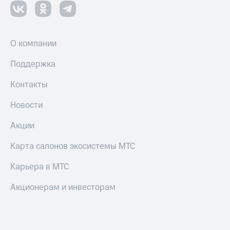
Оплата
по QR-
коду
О компании
за границей
Поддержка
тернет-магазин
Смартфоны
Контакты
Наушники
Новости
и
колонки
Акции
Умные
Карта салонов экосистемы МТС
часы
и
трекеры
Карьера в МТС
Умный
Акционерам и инвесторам
дом
Планшеты