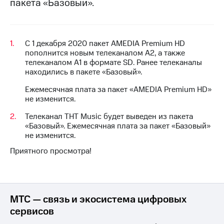
пакета «Базовый».
на связь
Роуминг
Тарифы
RED,
С 1 декабря 2020 пакет AMEDIA Premium HD
Семейная
РИИЛ
пополнится новым телеканалом А2, а также
группа
и МТС
телеканалом А1 в формате SD. Ранее телеканалы
Супер
находились в пакете «Базовый».
Заказать
дешевле
SIM-
при
Ежемесячная плата за пакет «AMEDIA Premium HD»
карту
оплате
не изменится.
с карты
Оформить
МТС
Телеканал ТНТ Music будет выведен из пакета
eSIM
Деньги
«Базовый». Ежемесячная плата за пакет «Базовый»
не изменится.
SIM-
Спутниковое ТВ
карта
Приятного просмотра!
для
Выберите
иностранцев
и подключите
ТВ
Оформить
с выгодным
чистый
МТС — связь и экосистема цифровых
тарифом
номер
сервисов