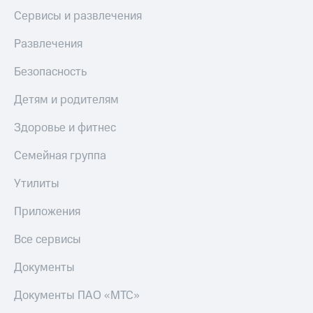
доход
Приложения
Сервисы и развлечения
онлайн
от МТС
Страхование
Развлечения
Акции
Покупка
Безопасность
Приложения
полисов
КИОН
онлайн
Детям и родителям
КИОН
Скидка 30%
Здоровье и фитнес
Музыка
на связь
Семейная группа
КИОН
С картой
Строки
МТС
Утилиты
Деньги
Live
Приложения
МТС
Накопления
Гудок
Все сервисы
Откладывайте
Мой
деньги
МТС
Документы
и получайте
доход 15%
Все
Документы ПАО «МТС»
приложения