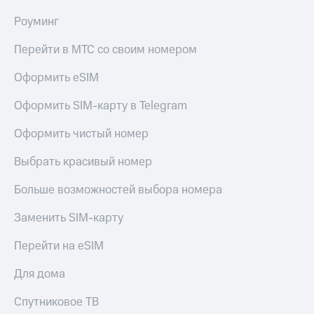
в нашем
Скидка
приложении
Роуминг
на тарифы,
общие
КИОН
подписки
Перейти в МТС со своим номером
и услуги,
КИОН
доступ
Оформить eSIM
Музыка
к геолокации
Оформить SIM-карту в Telegram
КИОН
Кино,
Строки
музыка,
Оформить чистый номер
книги
Live
и не
Выбрать красивый номер
только
Гудок
Больше возможностей выбора номера
Безопасность
Мой
МТС
Заменить SIM-карту
Финансы
Все
Перейти на eSIM
Детям
приложения
и родителям
Для дома
Инвестиции
Здоровье
и фитнес
Спутниковое ТВ
Получайте