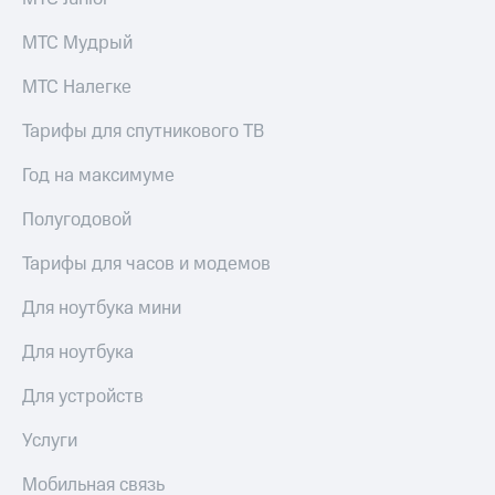
Семейная
группа
МТС Мудрый
Спутниковое
Скидка
ТВ
МТС Налегке
на тарифы,
общие
Услуги
Тарифы для спутникового ТВ
подписки
и услуги,
Поддержка
доступ
Год на максимуме
к геолокации
висы и подписки
МТС
Полугодовой
Сертификаты
Premium
безопасности
Тарифы для часов и модемов
Подписка
Всё
на гигабайты
Для ноутбука мини
под
интернета,
рукой
фильмы,
Для ноутбука
музыка
в Мой МТС
и многое
Для устройств
другое
Посмотрите,
что
Услуги
Семейная
полезного
группа
есть
Мобильная связь