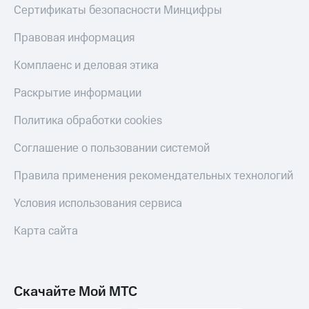
Акции
Финансы
Сертификаты безопасности Минцифры
Условия
Инвестиции
пополнения
Правовая информация
Получайте
Скидка
доход
Комплаенс и деловая этика
30%
онлайн
на связь
Раскрытие информации
Страхование
Тарифы
Политика обработки cookies
Покупка
RED,
полисов
РИИЛ
Соглашение о пользовании системой
онлайн
и МТС Супер
дешевле
Скидка 30%
Правила применения рекомендательных технологий
при оплате
на связь
с карты
Условия использования сервиса
МТС Деньги
С картой
МТС
Обзоры
Карта сайта
Деньги
товаров
МТС
Скидки
Накопления
до 40%
Скачайте Мой МТС
на смартфоны
Откладывайте