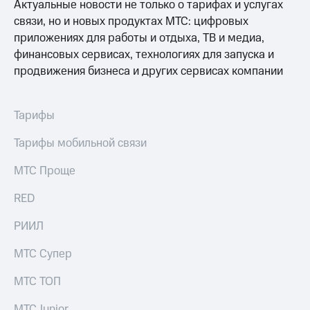
Интернет,
Выбрать
Актуальные новости не только о тарифах и услугах
ТВ и телефон
красивый
связи, но и новых продуктах МТС: цифровых
для дома
номер
приложениях для работы и отдыха, ТВ и медиа,
финансовых сервисах, технологиях для запуска и
Заменить
Личный
SIM-
продвижения бизнеса и других сервисах компании
кабинет
карту
спутникового
ТВ
Перейти
Тарифы
Скачать
на
приложение
eSIM
Тарифы мобильной связи
Мой
МТС
Для дома
МТС Проще
МТС
Спутниковое ТВ
Premium
Выберите
RED
и подключите
Подписка
ТВ
на гигабайты
РИИЛ
с выгодным
интернета,
тарифом
фильмы,
МТС Супер
музыка
и многое
Интернет,
МТС ТОП
другое
ТВ и телефон
для дома
МТС Junior