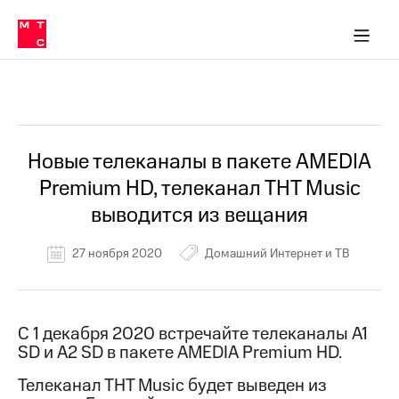
Перенести
ка 30% на связь
обильная связь
Сервисы и подписки
Интернет-магазин
Для дома
Скидка 30% на связь
Личные кабинеты
Финансы
Приложения
номер
ичные кабинеты
в МТС
Мобильная
связь
Все Новости
Тарифы
Интернет
и
ТВ
Услуги
Новые телеканалы в пакете AMEDIA
Спутниковое
Premium HD, телеканал ТНТ Music
ТВ
Роуминг
выводится из вещания
МТС
Деньги
27 ноября 2020
Домашний Интернет и ТВ
Личный
кабинет
Мобильная связь
Скачать
Перенести
приложение
номер
Мой
в МТС
С 1 декабря 2020 встречайте телеканалы A1
МТС
SD и A2 SD в пакете AMEDIA Premium HD.
Акции
Тарифы
Телеканал ТНТ Music будет выведен из
Скидка 30%
Услуги