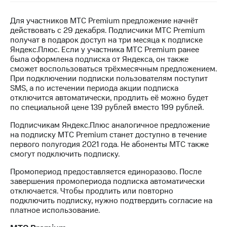
на связь
Для участников МТС Premium предложение начнёт
Роуминг
Тарифы
действовать с 29 декабря. Подписчики МТС Premium
RED,
получат в подарок доступ на три месяца к подписке
Семейная
РИИЛ
Яндекс.Плюс. Если у участника МТС Premium ранее
группа
и МТС
была оформлена подписка от Яндекса, он также
Супер
сможет воспользоваться трёхмесячным предложением.
Заказать
дешевле
При подключении подписки пользователям поступит
SIM-
при
SMS, а по истечении периода акции подписка
карту
оплате
отключится автоматически, продлить её можно будет
с карты
по специальной цене 139 рублей вместо 199 рублей.
Оформить
МТС
eSIM
Деньги
Подписчикам Яндекс.Плюс аналогичное предложение
на подписку МТС Premium станет доступно в течение
SIM-
Спутниковое ТВ
первого полугодия 2021 года. Не абоненты МТС также
карта
смогут подключить подписку.
для
Выберите
иностранцев
Промопериод предоставляется единоразово. После
и подключите
завершения промопериода подписка автоматически
ТВ
Оформить
отключается. Чтобы продлить или повторно
с выгодным
чистый
подключить подписку, нужно подтвердить согласие на
тарифом
номер
платное использование.