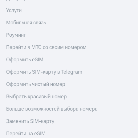
доход
Приложения
онлайн
Услуги
от МТС
Страхование
Мобильная связь
Акции
Покупка
Роуминг
Приложения
полисов
КИОН
онлайн
Перейти в МТС со своим номером
КИОН
Скидка 30%
Музыка
на связь
Оформить eSIM
КИОН
С картой
Оформить SIM-карту в Telegram
Строки
МТС
Деньги
Оформить чистый номер
Live
МТС
Выбрать красивый номер
Накопления
Гудок
Больше возможностей выбора номера
Откладывайте
Мой
деньги
МТС
Заменить SIM-карту
и получайте
доход 15%
Все
Перейти на eSIM
приложения