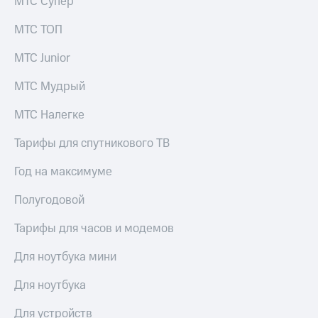
в нашем
МТС Супер
Скидка
приложении
на тарифы,
МТС ТОП
общие
КИОН
подписки
МТС Junior
и услуги,
КИОН
доступ
Музыка
МТС Мудрый
к геолокации
КИОН
МТС Налегке
Кино,
Строки
музыка,
книги
Тарифы для спутникового ТВ
Live
и не
только
Год на максимуме
Гудок
Безопасность
Полугодовой
Мой
МТС
Финансы
Тарифы для часов и модемов
Все
Детям
приложения
Для ноутбука мини
и родителям
Инвестиции
Для ноутбука
Здоровье
и фитнес
Получайте
Для устройств