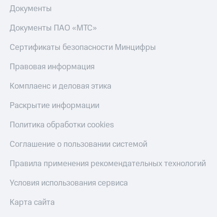
деньги
Документы
при
и получайте
покупке
доход 15%
Документы ПАО «МТС»
со связью
Платежи
МТС
Сертификаты безопасности Минцифры
и
переводы
Правовая информация
Пополнить
номер
Комплаенс и деловая этика
МТС
Раскрытие информации
Настройки
автоплатежа
Политика обработки cookies
Пополнить
Соглашение о пользовании системой
номер
другого
Правила применения рекомендательных технологий
оператора
Условия использования сервиса
Оплата
интернета
Карта сайта
и
ТВ