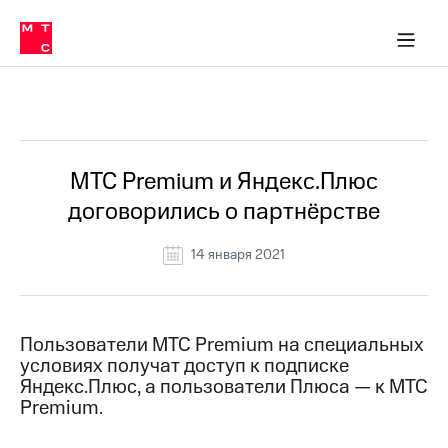
Перенести
ка 30% на связь
обильная связь
Сервисы и подписки
Интернет-магазин
Для дома
Скидка 30% на связь
Личные кабинеты
Финансы
Приложения
номер
ичные кабинеты
в МТС
Мобильная
связь
Все Новости
Тарифы
Интернет
и
ТВ
Услуги
МТС Premium и Яндекс.Плюс
Спутниковое
договорились о партнёрстве
ТВ
Роуминг
МТС
14 января 2021
Деньги
Личный
кабинет
Мобильная связь
Скачать
Перенести
Пользователи МТС Premium на специальных
приложение
номер
условиях получат доступ к подписке
Мой
в МТС
МТС
Яндекс.Плюс, а пользователи Плюса — к МТС
Акции
Premium.
Тарифы
Скидка 30%
Услуги