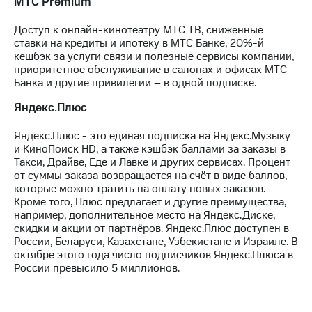
МТС Premium
Интернет,
Выбрать
ТВ и телефон
красивый
для дома
номер
Доступ к онлайн-кинотеатру МТС ТВ, сниженные
ставки на кредиты и ипотеку в МТС Банке, 20%-й
Заменить
кешбэк за услуги связи и полезные сервисы компании,
Личный
SIM-
приоритетное обслуживание в салонах и офисах МТС
кабинет
карту
Банка и другие привилегии – в одной подписке.
спутникового
ТВ
Яндекс.Плюс
Перейти
Скачать
на
приложение
eSIM
Яндекс.Плюс - это единая подписка на Яндекс.Музыку
Мой
и КиноПоиск HD, а также кэшбэк баллами за заказы в
МТС
Такси, Драйве, Еде и Лавке и других сервисах. Процент
Для дома
МТС
Спутниковое ТВ
от суммы заказа возвращается на счёт в виде баллов,
Premium
Выберите
которые можно тратить на оплату новых заказов.
и подключите
Кроме того, Плюс предлагает и другие преимущества,
Подписка
ТВ
например, дополнительное место на Яндекс.Диске,
на гигабайты
с выгодным
скидки и акции от партнёров. Яндекс.Плюс доступен в
интернета,
тарифом
России, Беларуси, Казахстане, Узбекистане и Израиле. В
фильмы,
октябре этого года число подписчиков Яндекс.Плюса в
музыка
России превысило 5 миллионов.
и многое
Интернет,
другое
ТВ и телефон
для дома