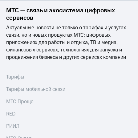
Семейная
группа
МТС — связь и экосистема цифровых
Спутниковое
сервисов
Скидка
ТВ
на тарифы,
Актуальные новости не только о тарифах и услугах
общие
Услуги
связи, но и новых продуктах МТС: цифровых
подписки
приложениях для работы и отдыха, ТВ и медиа,
и услуги,
Поддержка
доступ
финансовых сервисах, технологиях для запуска и
к геолокации
висы и подписки
продвижения бизнеса и других сервисах компании
МТС
Сертификаты
Premium
безопасности
Тарифы
Подписка
Всё
на гигабайты
под
Тарифы мобильной связи
интернета,
рукой
фильмы,
МТС Проще
музыка
в Мой МТС
и многое
другое
RED
Посмотрите,
что
Семейная
РИИЛ
полезного
группа
есть