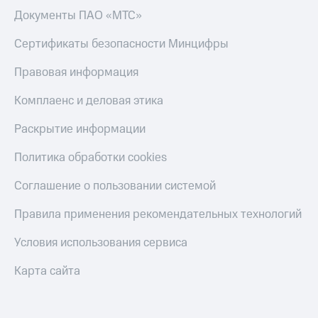
Акции
Финансы
Документы ПАО «МТС»
Условия
Инвестиции
пополнения
Сертификаты безопасности Минцифры
Получайте
Скидка
доход
30%
Правовая информация
онлайн
на связь
Страхование
Комплаенс и деловая этика
Тарифы
Покупка
Раскрытие информации
RED,
полисов
РИИЛ
онлайн
и МТС Супер
Политика обработки cookies
дешевле
Скидка 30%
при оплате
Соглашение о пользовании системой
на связь
с карты
МТС Деньги
Правила применения рекомендательных технологий
С картой
МТС
Обзоры
Условия использования сервиса
Деньги
товаров
МТС
Карта сайта
Скидки
Накопления
до 40%
на смартфоны
Откладывайте