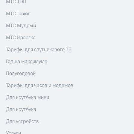
Семейная
МТС ТОП
группа
Спутниковое
МТС Junior
Скидка
ТВ
на тарифы,
МТС Мудрый
общие
Услуги
подписки
МТС Налегке
и услуги,
Поддержка
доступ
Тарифы для спутникового ТВ
к геолокации
висы и подписки
МТС
Год на максимуме
Сертификаты
Premium
безопасности
Полугодовой
Подписка
Всё
на гигабайты
Тарифы для часов и модемов
под
интернета,
рукой
фильмы,
Для ноутбука мини
музыка
в Мой МТС
и многое
Для ноутбука
другое
Посмотрите,
что
Семейная
Для устройств
полезного
группа
есть
Услуги