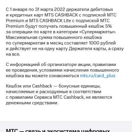
на связь
С 1 января по 31 марта 2022 держатели дебетовых
и кредитных карт MTS CASHBACK c подпиской МТС
Роуминг
Тарифы
Premium и МTS CASHBACK Lite c подпиской МТС
RED,
Premium будут получать повышенный кешбэк 5%
Семейная
РИИЛ
за операции по карте в категории «Супермаркеты».
группа
и МТС
Максимальная сумма повышенного кешбэка
Супер
по супермаркетам в месяц составляет 1000 рублей
Заказать
дешевле
и действует не на одну карту Держателя карты, а сразу
SIM-
при
на все.
карту
оплате
с карты
С информацией об организаторе акции, правилами
Оформить
МТС
ее проведения, условиями начисления повышенного
eSIM
Деньги
кешбэка вы можете ознакомиться
mts.ru/card_plus
SIM-
Спутниковое ТВ
Кешбэк или Cashback — бонусные единицы,
карта
начисляемые и расходуемые в соответствии
для
Выберите
с правилами Сервиса МТС Cashback, не являются
иностранцев
и подключите
денежными средствами.
ТВ
Оформить
с выгодным
чистый
тарифом
номер
МТС — связь и экосистема цифровых