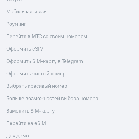
в нашем
Скидка
приложении
на тарифы,
Мобильная связь
общие
КИОН
подписки
Роуминг
и услуги,
КИОН
доступ
Музыка
Перейти в МТС со своим номером
к геолокации
КИОН
Оформить eSIM
Кино,
Строки
музыка,
Оформить SIM-карту в Telegram
книги
Live
и не
Оформить чистый номер
только
Гудок
Безопасность
Выбрать красивый номер
Мой
МТС
Финансы
Больше возможностей выбора номера
Все
Детям
Заменить SIM-карту
приложения
и родителям
Перейти на eSIM
Инвестиции
Здоровье
и фитнес
Получайте
Для дома