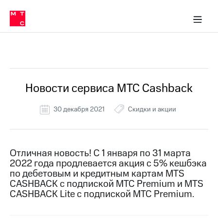
Перенести
ка 30% на связь
обильная связь
Сервисы и подписки
Интернет-магазин
Для дома
Скидка 30% на связь
Личные кабинеты
Финансы
Приложения
номер
ичные кабинеты
в МТС
Мобильная
связь
Все Новости
Тарифы
Интернет
и
ТВ
Услуги
Новости сервиса МТС Cashback
Спутниковое
ТВ
30 декабря 2021
Скидки и акции
Роуминг
МТС
Деньги
Личный
кабинет
Мобильная связь
Отличная новость! С 1 января по 31 марта
Скачать
Перенести
2022 года продлевается акция с 5% кешбэка
приложение
номер
по дебетовым и кредитным картам MTS
Мой
в МТС
CASHBACK c подпиской МТС Premium и МTS
МТС
CASHBACK Lite c подпиской МТС Premium.
Акции
Тарифы
Скидка 30%
Услуги