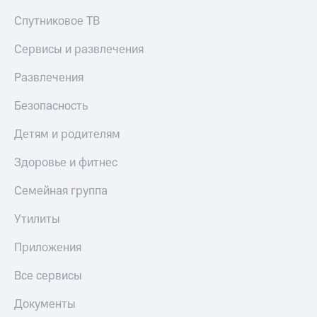
доход
Приложения
онлайн
Спутниковое ТВ
от МТС
Страхование
Сервисы и развлечения
Акции
Покупка
Развлечения
Приложения
полисов
КИОН
онлайн
Безопасность
КИОН
Скидка 30%
Детям и родителям
Музыка
на связь
КИОН
Здоровье и фитнес
С картой
Строки
МТС
Деньги
Семейная группа
Live
МТС
Утилиты
Накопления
Гудок
Приложения
Откладывайте
Мой
деньги
МТС
Все сервисы
и получайте
доход 15%
Все
Документы
приложения