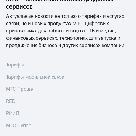
Интернет,
Выбрать
сервисов
ТВ и телефон
красивый
для дома
номер
Актуальные новости не только о тарифах и услугах
связи, но и новых продуктах МТС: цифровых
Заменить
Личный
SIM-
приложениях для работы и отдыха, ТВ и медиа,
кабинет
карту
финансовых сервисах, технологиях для запуска и
спутникового
продвижения бизнеса и других сервисах компании
ТВ
Перейти
Скачать
на
приложение
eSIM
Мой
Тарифы
МТС
Для дома
МТС
Спутниковое ТВ
Тарифы мобильной связи
Premium
Выберите
и подключите
МТС Проще
Подписка
ТВ
на гигабайты
с выгодным
RED
интернета,
тарифом
фильмы,
РИИЛ
музыка
и многое
Интернет,
МТС Супер
другое
ТВ и телефон
для дома