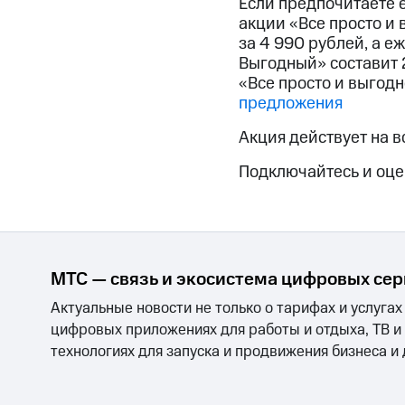
Если предпочитаете е
Смартфоны
Наушники и колонки
Умн
акции «Все просто и 
Скидка 30% на связь
за 4 990 рублей, а е
Выгодный» составит 
Тарифы RED, РИИЛ и МТС Супер дешев
«Все просто и выгодн
предложения
Обзоры товаров
Акция действует на в
Скидки до 40%
на смартфоны
Подключайтесь и оце
при покупке со связью МТС
МТС — связь и экосистема цифровых се
Актуальные новости не только о тарифах и услугах
цифровых приложениях для работы и отдыха, ТВ и
технологиях для запуска и продвижения бизнеса и