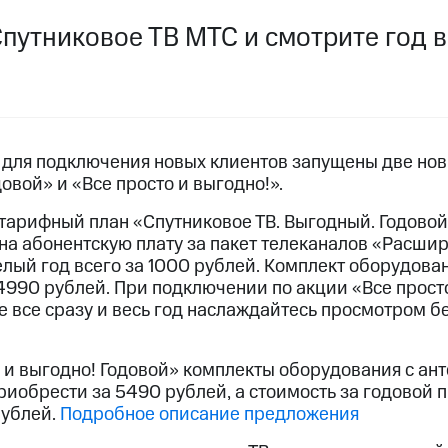
услуги, доступ к геолокации
услуги, доступ к геолокации
путниковое ТВ МТС и смотрите год в
пасность
Финансы
Детям и родителям
Здоровье и 
ive
Гудок
Мой МТС
Все приложения
 в нашем приложении
а для подключения новых клиентов запущены две но
довой» и «Все просто и выгодно!».
ive
Гудок
Мой МТС
Все приложения
Инвестиции
тарифный план «Спутниковое ТВ. Выгодный. Годовой
на абонентскую плату за пакет телеканалов «Расши
лый год всего за 1000 рублей. Комплект оборудован
 4990 рублей. При подключении по акции «Все прост
е все сразу и весь год наслаждайтесь просмотром б
ход 15%
о и выгодно! Годовой» комплекты оборудования с ан
ер МТС
Настройки автоплатежа
Пополнить номер др
ход 15%
приобрести за 5490 рублей, а стоимость за годовой
 на карту
МТС Pay
Оплата по QR-коду за границей
рублей.
Подробное описание предложения