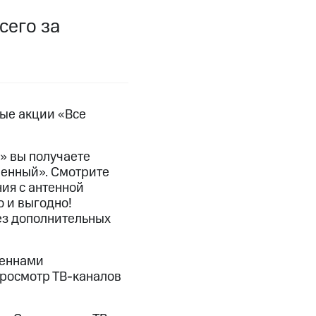
сего за
фитнес
Приложения от МТС
Приложения
Финансы
вые акции «Все
» вы получаете
ренный». Смотрите
ия с антенной
о и выгодно!
ез дополнительных
теннами
угого оператора
Оплата
 просмотр
ТВ-каналов
Интернет-магазин