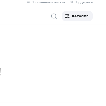
Пополнение и оплата
Поддержка
Скидка 30% на связь
Личные кабинеты
КАТАЛОГ
Мобильная связь
IM-карта для иностранцев
M
Для дома
!
Сервисы и подписки