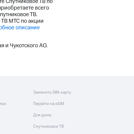
те Спутниковое ТВ по
скидки
Все товары
 приобретаете всего
путниковое ТВ.
 ТВ МТС по акции
обное описание
я и Чукотского АО.
Заменить SIM-карту
язи
Перейти на eSIM
Для дома
Спутниковое ТВ