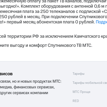
жемесячную оплату за пакет ТВ каналов, подключай
ые часы и трекеры
Умный дом
Планшеты
Акции и 
выгодно!». Комплект оборудования с антенной 0,6 м
жемесячная плата за 250 телеканалов с подпиской «С
250 рублей в месяц. При подключении Спутникового
ле при оплате с карты МТС Деньги
о!» первый месяц абонентская плата 0 рублей.
Подр
сей территории РФ за исключением Камчатского кра
ните выгоду и комфорт Спутникового ТВ МТС.
рвисов
Тарифы
 связи, но и новых продуктах МТС:
Тарифы мобильной св
 медиа, финансовых сервисах,
МТС Проще
 других сервисах компании
RED