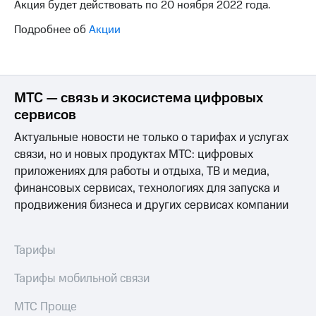
Акция будет действовать по 20 ноября 2022 года.
на связь
Подробнее об
Акции
Роуминг
Тарифы
RED,
Семейная
РИИЛ
группа
и МТС
Супер
МТС — связь и экосистема цифровых
Заказать
дешевле
сервисов
SIM-
при
карту
оплате
Актуальные новости не только о тарифах и услугах
с карты
связи, но и новых продуктах МТС: цифровых
Оформить
МТС
приложениях для работы и отдыха, ТВ и медиа,
eSIM
Деньги
финансовых сервисах, технологиях для запуска и
SIM-
Спутниковое ТВ
продвижения бизнеса и других сервисах компании
карта
для
Выберите
иностранцев
и подключите
Тарифы
ТВ
Оформить
с выгодным
Тарифы мобильной связи
чистый
тарифом
номер
МТС Проще