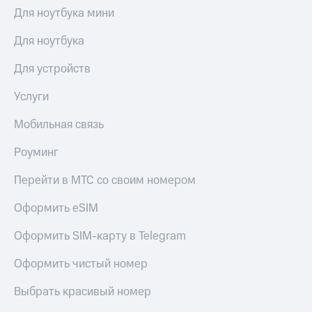
Семейная
Для ноутбука мини
группа
Спутниковое
Для ноутбука
Скидка
ТВ
на тарифы,
Для устройств
общие
Услуги
подписки
и услуги,
Услуги
Поддержка
доступ
к геолокации
Мобильная связь
висы и подписки
МТС
Сертификаты
Premium
Роуминг
безопасности
Подписка
Перейти в МТС со своим номером
Всё
на гигабайты
под
интернета,
Оформить eSIM
рукой
фильмы,
музыка
в Мой МТС
Оформить SIM-карту в Telegram
и многое
другое
Посмотрите,
Оформить чистый номер
что
Семейная
полезного
Выбрать красивый номер
группа
есть