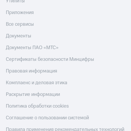
Утилиты
доход
Приложения
онлайн
от МТС
Приложения
Страхование
Акции
Все сервисы
Покупка
Приложения
полисов
Документы
КИОН
онлайн
Документы ПАО «МТС»
КИОН
Скидка 30%
Музыка
на связь
Сертификаты безопасности Минцифры
КИОН
С картой
Правовая информация
Строки
МТС
Деньги
Комплаенс и деловая этика
Live
МТС
Накопления
Раскрытие информации
Гудок
Откладывайте
Мой
Политика обработки cookies
деньги
МТС
и получайте
Соглашение о пользовании системой
доход 15%
Все
приложения
Правила применения рекомендательных технологий