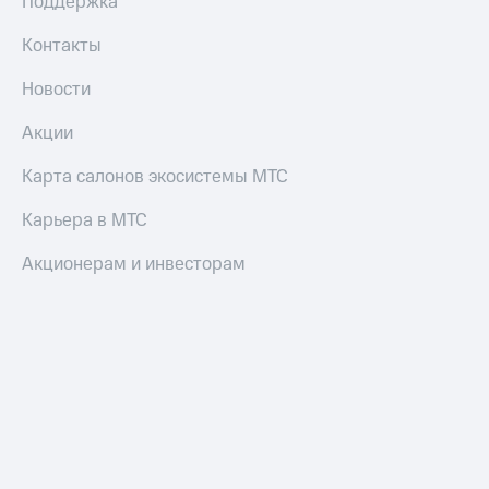
Поддержка
деньги
при
и получайте
Контакты
покупке
доход 15%
со связью
Новости
Платежи
МТС
и
переводы
Акции
Пополнить
Карта салонов экосистемы МТС
номер
МТС
Карьера в МТС
Настройки
Акционерам и инвесторам
автоплатежа
Пополнить
номер
другого
оператора
Оплата
интернета
и
ТВ