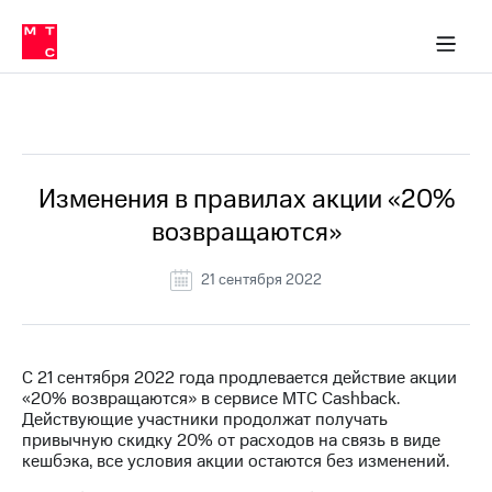
Перенести
ка 30% на связь
обильная связь
Сервисы и подписки
Интернет-магазин
Для дома
Скидка 30% на связь
Личные кабинеты
Финансы
Приложения
номер
ичные кабинеты
в МТС
Мобильная
связь
Все Новости
Тарифы
Интернет
и
ТВ
Услуги
Изменения в правилах акции «20%
Спутниковое
возвращаются»
ТВ
Роуминг
МТС
21 сентября 2022
Деньги
Личный
кабинет
Мобильная связь
Скачать
Перенести
С 21 сентября 2022 года продлевается действие акции
приложение
номер
«20% возвращаются» в сервисе МТС Cashback.
Мой
в МТС
Действующие участники продолжат получать
МТС
привычную скидку 20% от расходов на связь в виде
Акции
Тарифы
кешбэка, все условия акции остаются без изменений.
Скидка 30%
Услуги