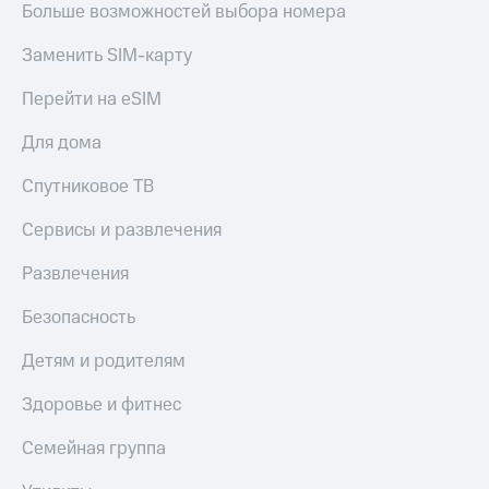
в нашем
Больше возможностей выбора номера
Скидка
приложении
на тарифы,
Заменить SIM-карту
общие
КИОН
подписки
и услуги,
Перейти на eSIM
КИОН
доступ
Музыка
к геолокации
Для дома
КИОН
Кино,
Спутниковое ТВ
Строки
музыка,
книги
Live
Сервисы и развлечения
и не
только
Гудок
Развлечения
Безопасность
Мой
Безопасность
МТС
Финансы
Детям и родителям
Все
Детям
приложения
Здоровье и фитнес
и родителям
Инвестиции
Здоровье
Семейная группа
и фитнес
Получайте